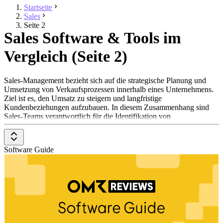
Startseite
Sales
Seite 2
Sales Software & Tools im
Vergleich (Seite 2)
Sales-Management bezieht sich auf die strategische Planung und
Umsetzung von Verkaufsprozessen innerhalb eines Unternehmens.
Ziel ist es, den Umsatz zu steigern und langfristige
Kundenbeziehungen aufzubauen. In diesem Zusammenhang sind
Sales-Teams verantwortlich für die Identifikation von
Verkaufschancen, die Pflege von Kundenbeziehungen und die
Optimierung des gesamten Verkaufsprozesses.
Software Guide
Mit der zunehmenden Digitalisierung und der Verlagerung vieler
Verkaufsaktivitäten in den Online-Bereich haben sich diverse
Software-Lösungen etabliert, die Unternehmen dabei unterstützen,
ihre Sales-Aktivitäten effizienter und erfolgreicher zu gestalten.
Diese reichen von umfassenden CRM-Systemen bis hin zu
spezialisierten Tools, die auf bestimmte Teilbereiche des Sales-
Managements fokussiert sind. Dabei lassen sich folgende Software-
Typen und Unterkategorien unterscheiden: