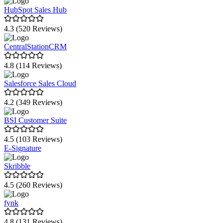
SmartWe
HubSpot Sales Hub
SAP Sales Cloud
4.3 (520 Reviews)
Flixcheck
CentralStationCRM
telli
4.8 (114 Reviews)
meetergo
Salesforce Sales Cloud
Lime Connect (ehemals Userlike)
4.2 (349 Reviews)
LinkedIn Sales Navigator
BSI Customer Suite
Brevo (ehemals Sendinblue)
4.5 (103 Reviews)
WISO MeinBüro
E-Signature
otris software
Skribble
Infoniqa HR
4.5 (260 Reviews)
MOXIS
fynk
monday CRM
4.8 (131 Reviews)