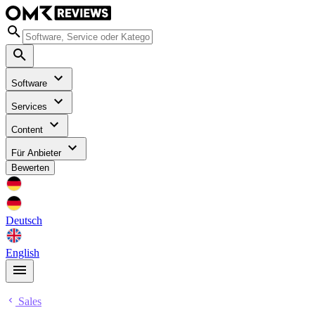
Software
Services
Content
Für Anbieter
Bewerten
Deutsch
English
Sales