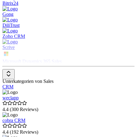
Bitrix24
Gong
DiliTrust
Zoho CRM
Scrive
Microsoft Dynamics 365 Sales
agorum core
Unterkategorien von Sales
ADCELL
CRM
Bliro
weclapp
Demodesk Coaching & AI
4.4 (300 Reviews)
Zeeg
cobra CRM
BCS (Business Coordination Software)
4.4 (192 Reviews)