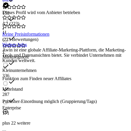
Dieses Profil wird vom Anbieter betrieben
153
4,2
(223)
•
11
Keine Preisinformationen
(223 Bewertungen)
Weitere Infos
Awin ist eine globale Affiliate-Marketing-Plattform, die Marketing-
1
Tools und Datenansichten bietet. Sie verbindet Unternehmen mit
Marktsegment
Kunden weltweit.
Kleinunternehmen
336
Funktion zum Finden neuer Affiliates
Mittelstand
287
Publisher-Einordnung möglich (Gruppierung/Tags)
Enterprise
171
plus 22 weitere