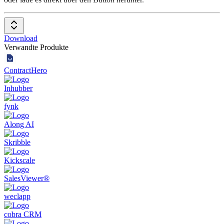
Download
Verwandte Produkte
ContractHero
Inhubber
fynk
Along AI
Skribble
Kickscale
SalesViewer®
weclapp
cobra CRM