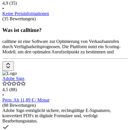
4,9
(35)
•
Keine Preisinformationen
(35 Bewertungen)
Was ist calltime?
calltime ist eine Software zur Optimierung von Verkaufsanrufen
durch Verfügbarkeitsprognosen. Die Plattform nutzt ein Scoring-
Modell, um den optimalen Anrufzeitpunkt zu bestimmen und
dadurch die Verbindungsrate zu verdreifachen sowie Abschlussraten
zu verdoppeln. calltime integriert sich in gängige CRM-Systeme und
Outreach-Tools. Die Preise gibt es auf Anfrage beim Anbieter.
Adobe Sign
4,5
(88)
•
Preis: Ab 11,89 € / Monat
(88 Bewertungen)
Adobe Sign ermöglicht sichere, rechtsgültige E-Signaturen,
konvertiert PDFs in digitale Formulare und, verfolgt
Bearbeitungsstatus.