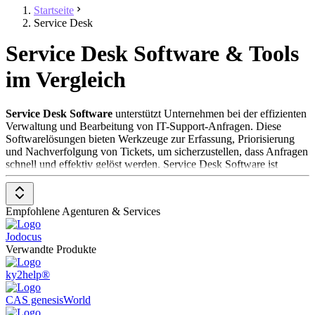
Startseite
Service Desk
Service Desk Software & Tools
im Vergleich
Service Desk Software
unterstützt Unternehmen bei der effizienten
Verwaltung und Bearbeitung von IT-Support-Anfragen. Diese
Softwarelösungen bieten Werkzeuge zur Erfassung, Priorisierung
und Nachverfolgung von Tickets, um sicherzustellen, dass Anfragen
schnell und effektiv gelöst werden. Service Desk Software ist
besonders wertvoll für IT-Abteilungen, die ihren Support
optimieren, die Zufriedenheit der Endnutzer erhöhen und die
allgemeine Effizienz verbessern möchten.
Empfohlene Agenturen & Services
Um in der Kategorie
Service Desk Software
aufgenommen zu
Jodocus
werden, sollte eine Lösung folgende Features und Eigenschaften
Verwandte Produkte
aufweisen:
ky2help®
Ticketmanagement
: Ermöglicht die zentrale Erfassung,
Kategorisierung und Priorisierung von Support-Anfragen.
CAS genesisWorld
Automatisierung
: Unterstützt die Automatisierung von
Workflows, um wiederkehrende Aufgaben zu minimieren und