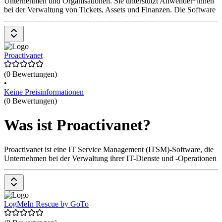
Unternehmen und Organisationen. Sie unterstützt Anwender*innen
bei der Verwaltung von Tickets, Assets und Finanzen. Die Software
beinhaltet Funktionen wie Helpdesk, CMDB, Finanzmanagement
und Automatisierung des Inventarmanagements. Ebenso lassen sich
Netzwerke scannen, SNMP-Berichte erstellen und Anwendungen
bereitstellen. GLPI ist als Open-Source-Software verfügbar.
Informationen zu Preisen für zusätzliche Dienstleistungen können
Proactivanet
auf der Webseite gefunden werden.
(0 Bewertungen)
•
Keine Preisinformationen
(0 Bewertungen)
Was ist Proactivanet?
Proactivanet ist eine IT Service Management (ITSM)-Software, die
Unternehmen bei der Verwaltung ihrer IT-Dienste und -Operationen
unterstützt. Sie bietet Module für Incident Management, Problem
Management, Change Management und Asset Management. Mit
Proactivanet können IT-Abteilungen ihre Servicebereitstellung
optimieren und die Zufriedenheit der Nutzer*innen verbessern. Die
Preise gibt es auf Anfrage beim Anbieter.
LogMeIn Rescue by GoTo