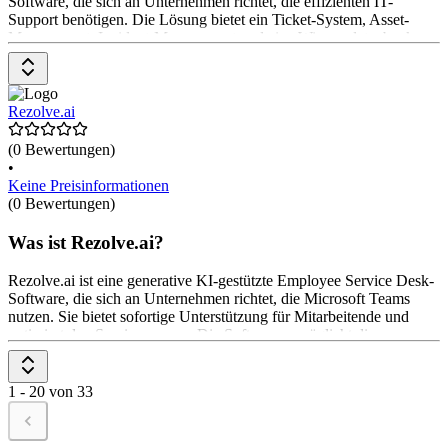
Software, die sich an Unternehmen richtet, die effizienten IT-
Support benötigen. Die Lösung bietet ein Ticket-System, Asset-
Management, Incident-Management und eine Wissensdatenbank.
Die Preisgestaltung umfasst verschiedene Editionen, beginnend mit
der Standard-Edition.
Rezolve.ai
(0 Bewertungen)
•
Keine Preisinformationen
(0 Bewertungen)
Was ist Rezolve.ai?
Rezolve.ai ist eine generative KI-gestützte Employee Service Desk-
Software, die sich an Unternehmen richtet, die Microsoft Teams
nutzen. Sie bietet sofortige Unterstützung für Mitarbeitende und
optimiert den Serviceprozess. Die Software ermöglicht die
Automatisierung von bis zu 35 % der Anfragen, integriert sich
nahtlos in MS Teams und bietet eine dynamische Wissensdatenbank.
Das Preismodell umfasst eine kostenlose Testversion und flexible
1 - 20 von 33
Optionen für Unternehmen.