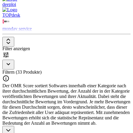
deeploi
die Bearbeitungszeiten zu verkürzen.
Berichterstattung und Analysen
: Bietet umfassende
TOPdesk
Berichte und Dashboards zur Überwachung der
Servicequalität und zur Identifizierung von
Verbesserungspotenzialen.
monday service
Wissensdatenbank
: Integriert eine Wissensdatenbank, die
sowohl Support-Teams als auch Endnutzern schnellen
Zugang zu häufigen Lösungen und Anleitungen bietet.
Mehrkanal-Support
: Ermöglicht die Bearbeitung von
Filter anzeigen
Anfragen über verschiedene Kanäle wie E-Mail, Telefon,
Chat und soziale Medien.
Integration mit anderen Systemen
: Unterstützt die nahtlose
Integration mit anderen IT- und Unternehmenssystemen, um
Filtern (33 Produkte)
eine ganzheitliche IT-Service-Management-Lösung zu bieten.
Service Desk Software ist ein unverzichtbares Werkzeug für
Der OMR Score sortiert Softwares innerhalb einer Kategorie nach
Unternehmen, die ihren IT-Support zentralisieren und optimieren
ihrer durchschnittlichen Bewertung, der Anzahl der in der Kategorie
möchten, um eine hohe Servicequalität sicherzustellen.
veröffentlichten Bewertungen und ihrer Aktualität. Dabei steht die
durchschnittliche Bewertung im Vordergrund. Je mehr Bewertungen
für diesen Durchschnitt sorgen, desto wahrscheinlicher, dass dieser
die Zufriedenheit aller User adäquat repräsentiert. Mit zunehmenden
Bewertungen erhöht sich die statistische Repräsentanz und die
Bedeutung der Anzahl an Bewertungen nimmt ab.