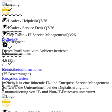
Bewertung
6
Leader - Helpdesk
Q3/26
Leader - Service Desk
Q3/26
Top Rated - IT Service Management
Q3/26
5
ky2help®
Marktsegment
Dieses Profil wird vom Anbieter betrieben
Kleinunternehmen
7
4,6
(35)
•
Mittelstand
Keine Preisinformationen
11
(35 Bewertungen)
Kostenlos testen
ky2help® ist eine führende IT- und Enterprise Service Management
Enterprise
Software, die Unternehmen bei der Digitalisierung und
6
Automatisierung von IT- und Non-IT-Prozessen unterstützt.