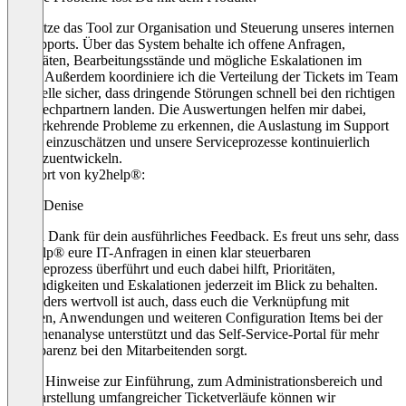
Ich nutze das Tool zur Organisation und Steuerung unseres internen
IT-Supports. Über das System behalte ich offene Anfragen,
Prioritäten, Bearbeitungsstände und mögliche Eskalationen im
Blick. Außerdem koordiniere ich die Verteilung der Tickets im Team
und stelle sicher, dass dringende Störungen schnell bei den richtigen
Ansprechpartnern landen. Die Auswertungen helfen mir dabei,
wiederkehrende Probleme zu erkennen, die Auslastung im Support
besser einzuschätzen und unsere Serviceprozesse kontinuierlich
weiterzuentwickeln.
Antwort von ky2help®:
Liebe Denise
Vielen Dank für dein ausführliches Feedback. Es freut uns sehr, dass
ky2help® eure IT-Anfragen in einen klar steuerbaren
Serviceprozess überführt und euch dabei hilft, Prioritäten,
Zuständigkeiten und Eskalationen jederzeit im Blick zu behalten.
Besonders wertvoll ist auch, dass euch die Verknüpfung mit
Geräten, Anwendungen und weiteren Configuration Items bei der
Ursachenanalyse unterstützt und das Self-Service-Portal für mehr
Transparenz bei den Mitarbeitenden sorgt.
Deine Hinweise zur Einführung, zum Administrationsbereich und
zur Darstellung umfangreicher Ticketverläufe können wir