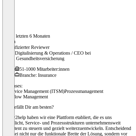
In den letzten 6 Monaten
Fabian
Verifizierter Reviewer
Leiter Digitalisierung & Operations / CEO
bei
Atupri Gesundheitsversicherung
51-1000 Mitarbeiter:innen
Branche: Insurance
Use cases:
IT Service Management (ITSM)
Prozessmanagement
Workflow Management
Was gefällt Dir am besten?
Mit ky2help haben wir eine Plattform etabliert, die es uns
ermöglicht, Service- und Prozessstrukturen unternehmensweit
konsistent zu steuern und gezielt weiterzuentwickeln. Entscheidend
ist dabei nicht nur die funktionale Breite der Lösung, sondern vor