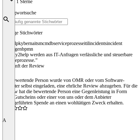
1 Sterne
0
Schlagwortsuche
Häufige Stichwörter
ky2help
kyberna
itsm
cmdb
serviceprozesse
itil
incidents
incident
störungen
bpmn
“Mit ky2help werden aus IT-Anfragen verlässliche und steuerbare
Serviceprozesse.”
Herkunft der Review
Die bewertende Person wurde von OMR oder vom Software-
Anbieter selbst eingeladen, eine ehrliche Review abzugeben. Für die
Review hat die bewertende Person eine Gegenleistung in Form
eines Gutscheins oder einer von uns oder dem Anbieter
durchgeführten Spende an einen wohltätigen Zweck erhalten.
4.5
A