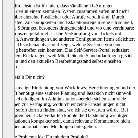
Am hilfreichsten ist für mich, dass sämtliche IT-Anfragen
strukturiert in einem zentralen System zusammenlaufen und nicht
mehr über einzelne Postfächer oder Anrufe verteilt sind. Durch
Prioritäten, Zuständigkeiten und Eskalationsregeln sehe ich schnell,
welche Störungen besonders dringend sind und wo eine vereinbarte
Reaktionszeit gefährdet ist. Die Verknüpfung von Tickets mit
Geräten, Anwendungen und anderen Configuration Items erleichtert
uns die Ursachenanalyse und zeigt, welche Systeme von einer
Störung betroffen sein könnten. Das Self-Service-Portal reduziert
außerdem Rückfragen, weil Mitarbeitende Standardanfragen gezielt
erfassen und den aktuellen Bearbeitungsstand selbst einsehen
können.
Was gefällt Dir nicht?
Die erstmalige Einrichtung von Workflows, Berechtigungen und der
CMDB benötigt eine saubere Planung und lässt sich nicht sinnvoll
nebenbei erledigen. Im Administrationsbereich stehen sehr viele
Optionen zur Verfügung, wodurch einzelne Einstellungen nicht
immer sofort dort zu finden sind, wo ich sie erwarten würde. Bei
umfangreichen Ticketverläufen könnte die Darstellung wichtiger
Informationen kompakter sein, damit relevante Kommentare nicht
zwischen automatischen Meldungen untergehen.
Welche Probleme löst Du mit dem Produkt?