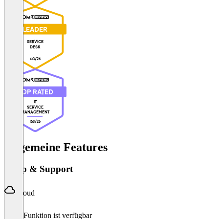
LEADER
SERVICE
DESK
Q3/26
TOP RATED
IT
SERVICE
MANAGEMENT
Q3/26
Allgemeine Features
Setup & Support
Cloud
Diese Funktion ist verfügbar