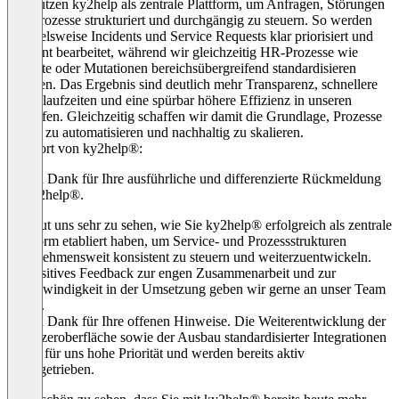
Wir nutzen ky2help als zentrale Plattform, um Anfragen, Störungen
und Prozesse strukturiert und durchgängig zu steuern. So werden
beispielsweise Incidents und Service Requests klar priorisiert und
effizient bearbeitet, während wir gleichzeitig HR-Prozesse wie
Eintritte oder Mutationen bereichsübergreifend standardisieren
konnten. Das Ergebnis sind deutlich mehr Transparenz, schnellere
Durchlaufzeiten und eine spürbar höhere Effizienz in unseren
Abläufen. Gleichzeitig schaffen wir damit die Grundlage, Prozesse
weiter zu automatisieren und nachhaltig zu skalieren.
Antwort von ky2help®:
Vielen Dank für Ihre ausführliche und differenzierte Rückmeldung
zu ky2help®.
Es freut uns sehr zu sehen, wie Sie ky2help® erfolgreich als zentrale
Plattform etabliert haben, um Service- und Prozessstrukturen
unternehmensweit konsistent zu steuern und weiterzuentwickeln.
Ihr positives Feedback zur engen Zusammenarbeit und zur
Geschwindigkeit in der Umsetzung geben wir gerne an unser Team
weiter.
Vielen Dank für Ihre offenen Hinweise. Die Weiterentwicklung der
Benutzeroberfläche sowie der Ausbau standardisierter Integrationen
haben für uns hohe Priorität und werden bereits aktiv
vorangetrieben.