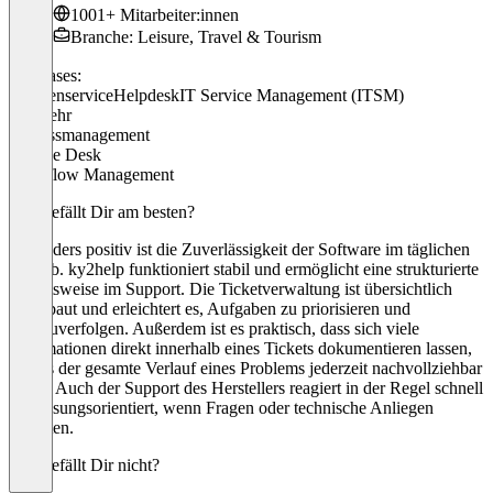
1001+ Mitarbeiter:innen
Branche: Leisure, Travel & Tourism
Use cases:
Kundenservice
Helpdesk
IT Service Management (ITSM)
+ 3 mehr
Prozessmanagement
Service Desk
Workflow Management
Was gefällt Dir am besten?
Besonders positiv ist die Zuverlässigkeit der Software im täglichen
Betrieb. ky2help funktioniert stabil und ermöglicht eine strukturierte
Arbeitsweise im Support. Die Ticketverwaltung ist übersichtlich
aufgebaut und erleichtert es, Aufgaben zu priorisieren und
nachzuverfolgen. Außerdem ist es praktisch, dass sich viele
Informationen direkt innerhalb eines Tickets dokumentieren lassen,
sodass der gesamte Verlauf eines Problems jederzeit nachvollziehbar
bleibt. Auch der Support des Herstellers reagiert in der Regel schnell
und lösungsorientiert, wenn Fragen oder technische Anliegen
auftreten.
Was gefällt Dir nicht?