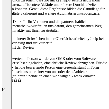
Es ist schön zu sehen, dass Sie mit ky2help® bereits heute mehr
Transparenz, effizientere Abläufe und kürzere Durchlaufzeiten
erzielen konnten. Genau diese Ergebnisse bilden die Grundlage für
nachhaltige Skalierung und weitere Automatisierungspotenziale.
Vielen Dank für Ihr Vertrauen und die partnerschaftliche
Zusammenarbeit – wir freuen uns darauf, den gemeinsamen Weg
weiterhin aktiv mit Ihnen zu gestalten.
“Trotz kleinerer Schwächen in der Oberfläche arbeitet ky2help bei
mir zuverlässig und strukturiert.”
Herkunft der Review
Die bewertende Person wurde von OMR oder vom Software-
Anbieter selbst eingeladen, eine ehrliche Review abzugeben. Für die
Review hat die bewertende Person eine Gegenleistung in Form
eines Gutscheins oder einer von uns oder dem Anbieter
durchgeführten Spende an einen wohltätigen Zweck erhalten.
5.0
K