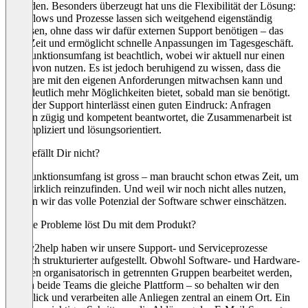
zufrieden. Besonders überzeugt hat uns die Flexibilität der Lösung:
Workflows und Prozesse lassen sich weitgehend eigenständig
anpassen, ohne dass wir dafür externen Support benötigen – das
spart Zeit und ermöglicht schnelle Anpassungen im Tagesgeschäft.
Der Funktionsumfang ist beachtlich, wobei wir aktuell nur einen
Teil davon nutzen. Es ist jedoch beruhigend zu wissen, dass die
Software mit den eigenen Anforderungen mitwachsen kann und
noch deutlich mehr Möglichkeiten bietet, sobald man sie benötigt.
Auch der Support hinterlässt einen guten Eindruck: Anfragen
werden zügig und kompetent beantwortet, die Zusammenarbeit ist
unkompliziert und lösungsorientiert.
Was gefällt Dir nicht?
Der Funktionsumfang ist gross – man braucht schon etwas Zeit, um
sich wirklich reinzufinden. Und weil wir noch nicht alles nutzen,
können wir das volle Potenzial der Software schwer einschätzen.
Welche Probleme löst Du mit dem Produkt?
Mit ky2help haben wir unsere Support- und Serviceprozesse
deutlich strukturierter aufgestellt. Obwohl Software- und Hardware-
Themen organisatorisch in getrennten Gruppen bearbeitet werden,
nutzen beide Teams die gleiche Plattform – so behalten wir den
Überblick und verarbeiten alle Anliegen zentral an einem Ort. Ein