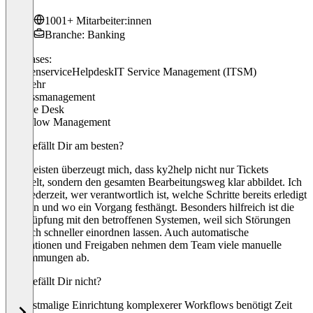
1001+ Mitarbeiter:innen
Branche: Banking
Use cases:
Kundenservice
Helpdesk
IT Service Management (ITSM)
+ 3 mehr
Prozessmanagement
Service Desk
Workflow Management
Was gefällt Dir am besten?
Am meisten überzeugt mich, dass ky2help nicht nur Tickets
sammelt, sondern den gesamten Bearbeitungsweg klar abbildet. Ich
sehe jederzeit, wer verantwortlich ist, welche Schritte bereits erledigt
wurden und wo ein Vorgang festhängt. Besonders hilfreich ist die
Verknüpfung mit den betroffenen Systemen, weil sich Störungen
dadurch schneller einordnen lassen. Auch automatische
Eskalationen und Freigaben nehmen dem Team viele manuelle
Abstimmungen ab.
Was gefällt Dir nicht?
Die erstmalige Einrichtung komplexerer Workflows benötigt Zeit