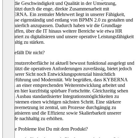
allem die Geschwindigkeit und Qualität in der Umsetzung,
unterstützt durch die enge, direkte Zusammenarbeit mit
KYBERNA. Ein zentraler Mehrwert liegt in unserer Fähigkeit,
Prozesse eigenständig und entlang von BPMN 2.0 zu gestalten und
kontinuierlich anzupassen. Dadurch haben wir die Grundlage
geschaffen, über die IT hinaus weitere Bereiche wie etwa HR
strukturiert zu digitalisieren und unsere operative Leistungsfähigkeit
nachhaltig zu stärken.
Was gefällt Dir nicht?
Die Benutzeroberfläche ist aktuell bewusst funktional ausgelegt und
unterstützt die operativen Anforderungen zuverlässig, bietet jedoch
aus unserer Sicht noch Entwicklungspotenzial hinsichtlich
Nutzerführung und Modernität. Wir begrüßen, dass KYBERNA
bereits an einer entsprechenden Weiterentwicklung arbeitet und
erwarten hier kurzfristig spürbare Fortschritte. Gleichzeitig sehen
wir im Ausbau standardisierter Integrationsmöglichkeiten zu
Drittsystemen einen wichtigen nächsten Schritt. Eine stärkere
Systemvernetzung ist zentral, um Prozesse durchgängig zu
automatisieren und die Effizienz sowie Skalierbarkeit unserer
Abläufe nachhaltig zu erhöhen.
Welche Probleme löst Du mit dem Produkt?