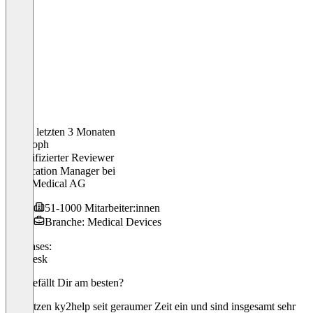
In den letzten 3 Monaten
Christoph
Verifizierter Reviewer
Application Manager
bei
Storz Medical AG
51-1000 Mitarbeiter:innen
Branche: Medical Devices
Use cases:
Helpdesk
Was gefällt Dir am besten?
Wir setzen ky2help seit geraumer Zeit ein und sind insgesamt sehr