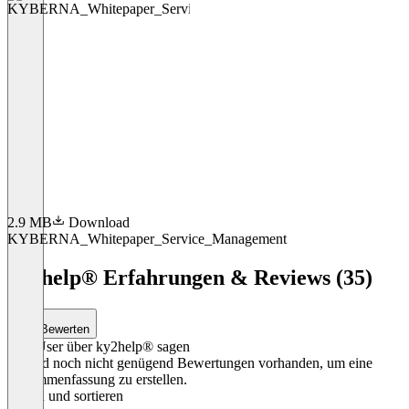
2.9 MB
Download
KYBERNA_Whitepaper_Service_Management
Item
1
ky2help® Erfahrungen & Reviews (35)
of
1
Bewerten
Was User über ky2help® sagen
Es sind noch nicht genügend Bewertungen vorhanden, um eine
Zusammenfassung zu erstellen.
Filtern und sortieren