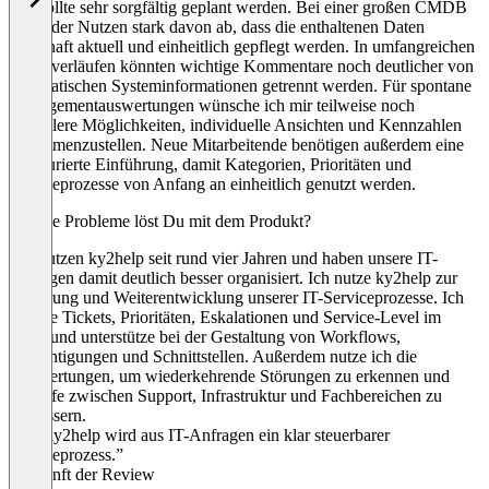
und sollte sehr sorgfältig geplant werden. Bei einer großen CMDB
hängt der Nutzen stark davon ab, dass die enthaltenen Daten
dauerhaft aktuell und einheitlich gepflegt werden. In umfangreichen
Ticketverläufen könnten wichtige Kommentare noch deutlicher von
automatischen Systeminformationen getrennt werden. Für spontane
Managementauswertungen wünsche ich mir teilweise noch
schnellere Möglichkeiten, individuelle Ansichten und Kennzahlen
zusammenzustellen. Neue Mitarbeitende benötigen außerdem eine
strukturierte Einführung, damit Kategorien, Prioritäten und
Serviceprozesse von Anfang an einheitlich genutzt werden.
Welche Probleme löst Du mit dem Produkt?
Wir nutzen ky2help seit rund vier Jahren und haben unsere IT-
Anfragen damit deutlich besser organisiert. Ich nutze ky2help zur
Steuerung und Weiterentwicklung unserer IT-Serviceprozesse. Ich
behalte Tickets, Prioritäten, Eskalationen und Service-Level im
Blick und unterstütze bei der Gestaltung von Workflows,
Berechtigungen und Schnittstellen. Außerdem nutze ich die
Auswertungen, um wiederkehrende Störungen zu erkennen und
Abläufe zwischen Support, Infrastruktur und Fachbereichen zu
verbessern.
“Mit ky2help wird aus IT-Anfragen ein klar steuerbarer
Serviceprozess.”
Herkunft der Review