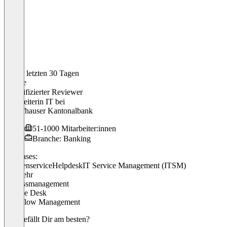
In den letzten 30 Tagen
Denise
Verifizierter Reviewer
Teamleiterin IT
bei
Schaffhauser Kantonalbank
51-1000 Mitarbeiter:innen
Branche: Banking
Use cases:
Kundenservice
Helpdesk
IT Service Management (ITSM)
+ 3 mehr
Prozessmanagement
Service Desk
Workflow Management
Was gefällt Dir am besten?