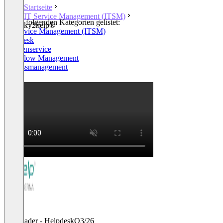
Startseite
IT Service Management (ITSM)
In den folgenden Kategorien gelistet:
ky2help®
IT Service Management (ITSM)
Helpdesk
Kundenservice
Workflow Management
Prozessmanagement
+1
Leader - Helpdesk
Q3/26