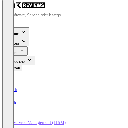
Software
Services
Content
Für Anbieter
Bewerten
Deutsch
English
IT Service Management (ITSM)