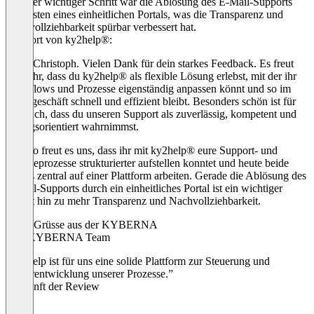
weiterer wichtiger Schritt war die Ablösung des E-Mail-Supports
zugunsten eines einheitlichen Portals, was die Transparenz und
Nachvollziehbarkeit spürbar verbessert hat.
Antwort von ky2help®:
Hallo Christoph. Vielen Dank für dein starkes Feedback. Es freut
uns sehr, dass du ky2help® als flexible Lösung erlebst, mit der ihr
Workflows und Prozesse eigenständig anpassen könnt und so im
Tagesgeschäft schnell und effizient bleibt. Besonders schön ist für
uns auch, dass du unseren Support als zuverlässig, kompetent und
lösungsorientiert wahrnimmst.
Ebenso freut es uns, dass ihr mit ky2help® eure Support- und
Serviceprozesse strukturierter aufstellen konntet und heute beide
Teams zentral auf einer Plattform arbeiten. Gerade die Ablösung des
E-Mail-Supports durch ein einheitliches Portal ist ein wichtiger
Schritt hin zu mehr Transparenz und Nachvollziehbarkeit.
Liebe Grüsse aus der KYBERNA
dein KYBERNA Team
“ky2help ist für uns eine solide Plattform zur Steuerung und
Weiterentwicklung unserer Prozesse.”
Herkunft der Review