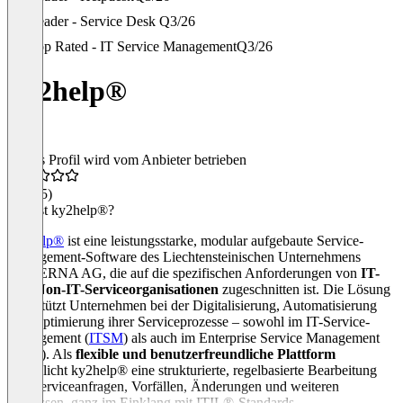
Leader - Service Desk
Q3/26
Top Rated - IT Service Management
Q3/26
ky2help®
Dieses Profil wird vom Anbieter betrieben
4,6
(35)
Was ist ky2help®?
ky2help®
ist eine leistungsstarke, modular aufgebaute Service-
Management-Software des Liechtensteinischen Unternehmens
KYBERNA AG, die auf die spezifischen Anforderungen von
IT-
und Non-IT-Serviceorganisationen
zugeschnitten ist. Die Lösung
unterstützt Unternehmen bei der Digitalisierung, Automatisierung
und Optimierung ihrer Serviceprozesse – sowohl im IT-Service-
Management (
ITSM
) als auch im Enterprise Service Management
(
ESM
). Als
flexible und benutzerfreundliche Plattform
ermöglicht ky2help® eine strukturierte, regelbasierte Bearbeitung
von Serviceanfragen, Vorfällen, Änderungen und weiteren
Prozessen, ganz im Einklang mit ITIL®-Standards.