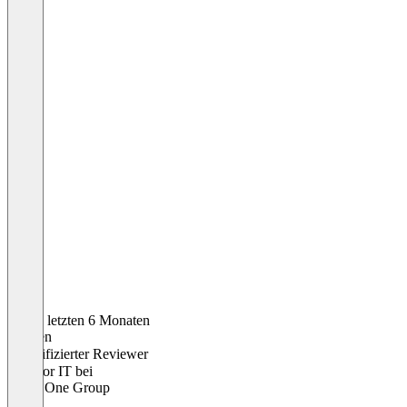
In den letzten 6 Monaten
Karsten
Verifizierter Reviewer
Director IT
bei
Motel One Group