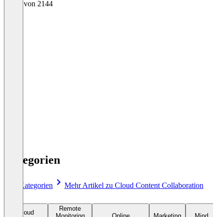
1 - 26 von 2144
1
2
3
...
83
Kategorien
Alle Kategorien
Mehr Artikel zu Cloud Content Collaboration
Remote
Cloud
Monitoring
Online
Marketing
Mind