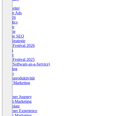
B2B
Newsletter
Google Ads
OMR26
Analytics
Creator
Affiliate
Onpage SEO
SEO Strategie
OMR Festival 2026
Search
Twitter
OMR Festival 2025
SaaS (Software-as-a-Service)
Branding
Krypto
Arbeitsproduktivität
Brand Marketing
OMR
CRM
Customer Journey
E-Mail-Marketing
Marktplatz
Customer Experience
Mobile Marketing