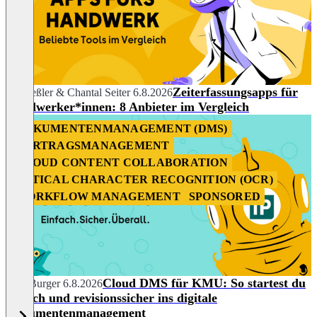
Zeiterfassungsapps für
Pia Heßler
&
Chantal Seiter
6.8.2026
Handwerker*innen: 8 Anbieter im Vergleich
DOKUMENTENMANAGEMENT (DMS)
VERTRAGSMANAGEMENT
CLOUD CONTENT COLLABORATION
OPTICAL CHARACTER RECOGNITION (OCR)
WORKFLOW MANAGEMENT
SPONSORED
Cloud DMS für KMU: So startest du
Julia Burger
6.8.2026
einfach und revisionssicher ins digitale
Dokumentenmanagement