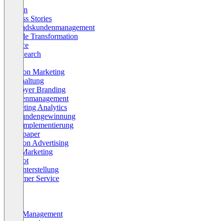
SEA
Studien
Success Stories
Bestandskundenmanagement
Digitale Transformation
Finance
Paid Search
Tech
Amazon Marketing
Buchhaltung
Employer Branding
Kundenmanagement
Marketing Analytics
Neukundengewinnung
Tool-Implementierung
Whitepaper
Amazon Advertising
B2B Marketing
Chatbot
Contenterstellung
Customer Service
Data
KMU
KPI
Lead-Management