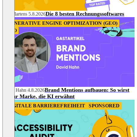
Die 8 besten Rechnungssoftwares
Nils Martens
5.8.2026
GENERATIVE ENGINE OPTIMIZATION (GEO)
SEO
Brand Mentions aufbauen: So wirst
David Hahn
4.8.2026
du zur Marke, die KI erwähnt
DIGITALE BARRIEREFREIHEIT
SPONSORED