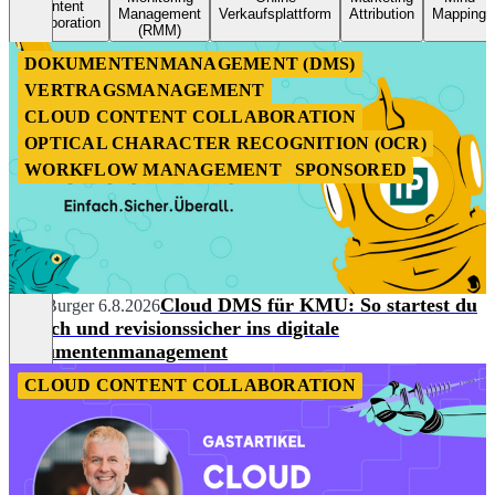
Content
Management
Verkaufsplattform
Attribution
Mapping
Collaboration
(RMM)
DOKUMENTENMANAGEMENT (DMS)
VERTRAGSMANAGEMENT
CLOUD CONTENT COLLABORATION
OPTICAL CHARACTER RECOGNITION (OCR)
WORKFLOW MANAGEMENT
SPONSORED
Cloud DMS für KMU: So startest du
Julia Burger
6.8.2026
einfach und revisionssicher ins digitale
Dokumentenmanagement
CLOUD CONTENT COLLABORATION