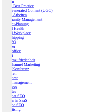
Steuern
Tiktok Best Practice
User Generated Content (UGC)
Agiles Arbeiten
Community Management
Content-Planung
Digital Health
Digital Workplace
Dropshipping
DSGVO
Gründer
Homeoffice
Knossi
Kundenzufriedenheit
Multichannel Marketing
OMR Konferenz
Retouren
Salesforce
Selbstmanagement
Webshop
Websites
Whitehat SEO
Women in SaaS
Youtube SEO
Advertising