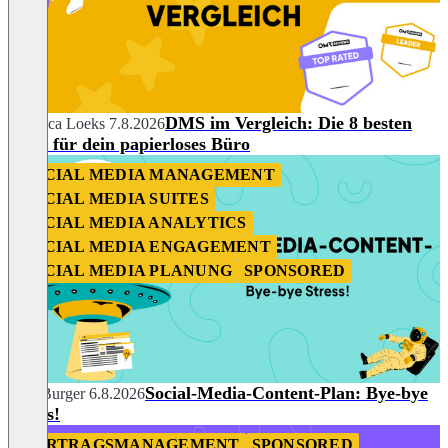
DMS im Vergleich: Die 8 besten
Rebecca Loeks
7.8.2026
Tools für dein papierloses Büro
SOCIAL MEDIA MANAGEMENT
SOCIAL MEDIA SUITES
SOCIAL MEDIA ANALYTICS
SOCIAL MEDIA ENGAGEMENT
SOCIAL MEDIA PLANUNG
SPONSORED
Social-Media-Content-Plan: Bye-bye
Julia Burger
6.8.2026
Stress!
VERTRAGSMANAGEMENT
SPONSORED