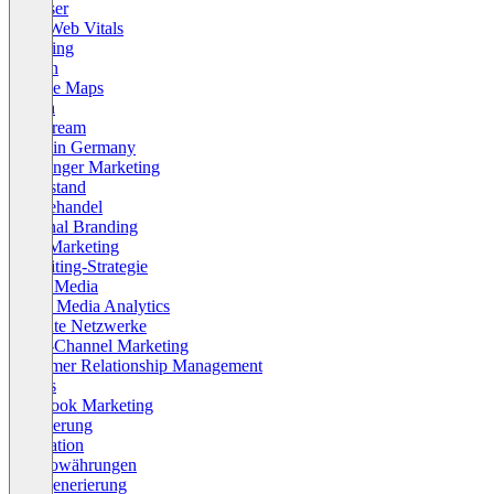
Browser
Core Web Vitals
Crawling
Design
Google Maps
Health
Livestream
Made in Germany
Messenger Marketing
Mittelstand
Onlinehandel
Personal Branding
Push Marketing
Recruiting-Strategie
Retail Media
Social Media Analytics
Affiliate Netzwerke
Cross-Channel Marketing
Customer Relationship Management
Events
Facebook Marketing
Indexierung
Innovation
Kryptowährungen
Leadgenerierung