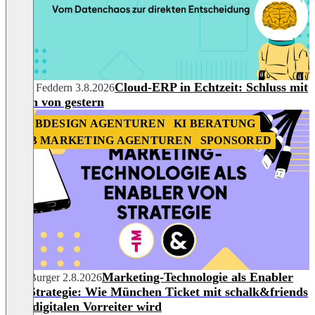
Cloud-ERP in Echtzeit: Schluss mit
Selina Feddern
3.8.2026
Daten von gestern
WEBDESIGN AGENTUREN
KI BERATUNG
B2B MARKETING AGENTUREN
SPONSORED
Marketing-Technologie als Enabler
Julia Burger
2.8.2026
von Strategie: Wie München Ticket mit schalk&friends
zum digitalen Vorreiter wird