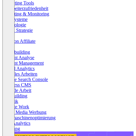
Marketing Tools
Mitarbeiterzufriedenheit
Reporting & Monitoring
Shopsysteme
Technologie
Tiktok Strategie
Web3
Amazon Affiliate
Audio
Brandbuilding
Content Analyse
Content Management
Digital Analytics
Flexibles Arbeiten
Google Search Console
Headless CMS
Hybride Arbeit
Linkbuilding
Logistik
Remote Work
Social Media Werbung
Suchmaschinenoptimierung
Web Analytics
Werbung