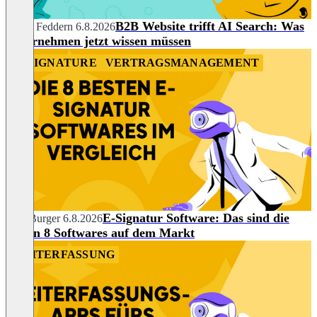
B2B Website trifft AI Search: Was
Selina Feddern
6.8.2026
Unternehmen jetzt wissen müssen
E-SIGNATURE
VERTRAGSMANAGEMENT
E-Signatur Software: Das sind die
Julia Burger
6.8.2026
besten 8 Softwares auf dem Markt
ZEITERFASSUNG