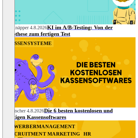
KI im A/B-Testing: Von der
Nils Knäpper
4.8.2026
Hypothese zum fertigen Test
KASSENSYSTEME
Die 6 besten kostenlosen und
Tim Fischer
4.8.2026
günstigen Kassensoftwares
BEWERBERMANAGEMENT
RECRUITMENT MARKETING
HR