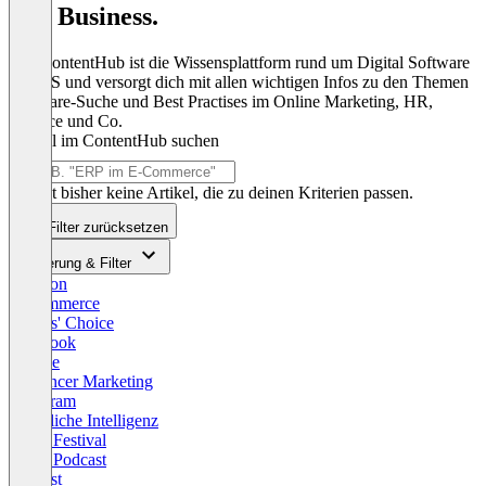
und Business.
Das ContentHub ist die Wissensplattform rund um Digital Software
& SaaS und versorgt dich mit allen wichtigen Infos zu den Themen
Software-Suche und Best Practises im Online Marketing, HR,
Finance und Co.
Artikel im ContentHub suchen
Es gibt bisher keine Artikel, die zu deinen Kriterien passen.
Filter zurücksetzen
Sortierung & Filter
Amazon
E-Commerce
Editors' Choice
Facebook
Google
Influencer Marketing
Instagram
Künstliche Intelligenz
OMR Festival
OMR Podcast
Podcast