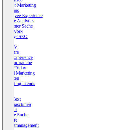
Creator Marketing
Domains
Employee Experience
Google Analytics
In eigener Sache
New Work
Offpage SEO
Retail
Shopify
Software
User Experience
Agenturbranche
Black Friday
Digital Marketing
Finanzen
Marketing-Trends
Recht
Sales
SEO Text
Suchmaschinen
Content
Google Suche
Karriere
Projektmanagement