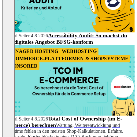
Accessibility Audit: So machst du
Chantal Seiter
4.8.2026
dein digitales Angebot BFSG-konform
MANAGED HOSTING
WEBHOSTING
E-COMMERCE-PLATTFORMEN & SHOPSYSTEME
SPONSORED
Total Cost of Ownership (im E-
Chantal Seiter
4.8.2026
Commerce) berechnen
Wartung, Weiterentwicklung und
Downtime fehlen in den meisten Shop-Kalkulationen. Erfahre,
welche zehn Kostenblöcke in eine TCO-Rechnung gehören.