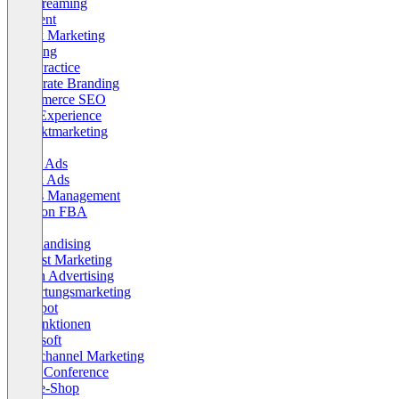
Livestreaming
Payment
Tiktok Marketing
Tracking
Best Practice
Corporate Branding
eCommerce SEO
Page Experience
Produktmarketing
SAP
Social Ads
Tiktok Ads
Agiles Management
Amazon FBA
Cloud
Merchandising
Podcast Marketing
Search Advertising
Bewertungsmarketing
HubSpot
KI-Funktionen
Microsoft
Omnichannel Marketing
OMR Conference
Online-Shop