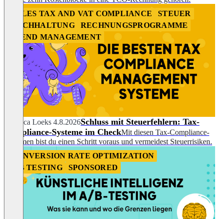
SALES TAX AND VAT COMPLIANCE
STEUER
BUCHHALTUNG
RECHNUNGSPROGRAMME
SPEND MANAGEMENT
Schluss mit Steuerfehlern: Tax-
Rebecca Loeks
4.8.2026
Compliance-Systeme im Check
Mit diesen Tax-Compliance-
Systemen bist du einen Schritt voraus und vermeidest Steuerrisiken.
CONVERSION RATE OPTIMIZATION
A/B TESTING
SPONSORED