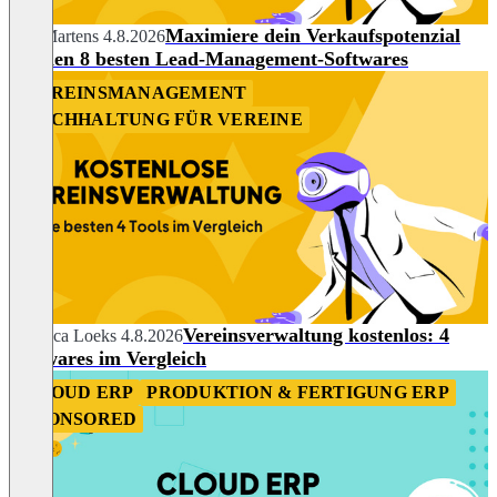
Maximiere dein Verkaufspotenzial
Nils Martens
4.8.2026
mit den 8 besten Lead-Management-Softwares
VEREINSMANAGEMENT
BUCHHALTUNG FÜR VEREINE
Vereinsverwaltung kostenlos: 4
Rebecca Loeks
4.8.2026
Softwares im Vergleich
CLOUD ERP
PRODUKTION & FERTIGUNG ERP
SPONSORED