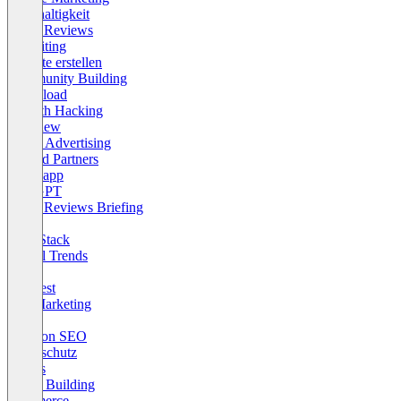
Nachhaltigkeit
OMR Reviews
Recruiting
Website erstellen
Community Building
Download
Growth Hacking
Interview
Social Advertising
Trusted Partners
Whatsapp
ChatGPT
OMR Reviews Briefing
Social
Tech Stack
Digital Trends
Meta
Pinterest
Pull Marketing
D2C
Amazon SEO
Datenschutz
Trends
Brand Building
Commerce