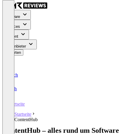
Software
Services
Content
Für Anbieter
Bewerten
Deutsch
English
Startseite
Startseite
ContentHub
ContentHub – alles rund um Software