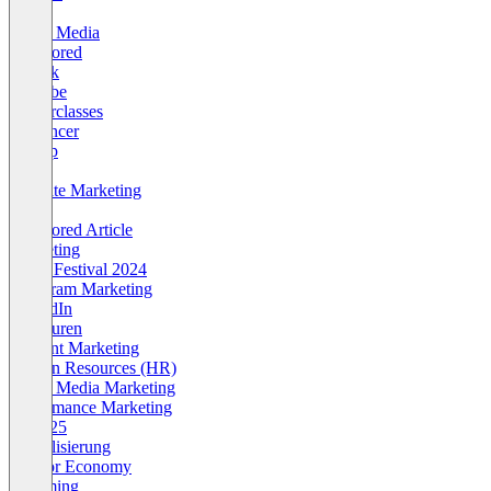
SEO
Social Media
Sponsored
TikTok
Youtube
Masterclasses
Influencer
Startup
KI
Affiliate Marketing
AI
Sponsored Article
Marketing
OMR Festival 2024
Instagram Marketing
LinkedIn
Agenturen
Content Marketing
Human Resources (HR)
Social Media Marketing
Performance Marketing
OMR25
Digitalisierung
Creator Economy
Streaming