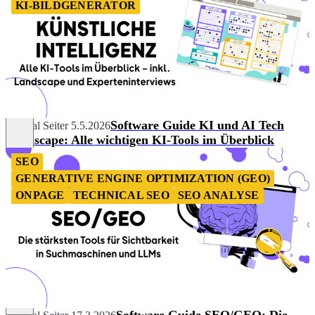
KI-BILDGENERATOR
Software Guide KI und AI Tech
Chantal Seiter
5.5.2026
Landscape: Alle wichtigen KI-Tools im Überblick
SEO
GENERATIVE ENGINE OPTIMIZATION (GEO)
ONPAGE
TECHNICAL SEO
SEO ANALYSE