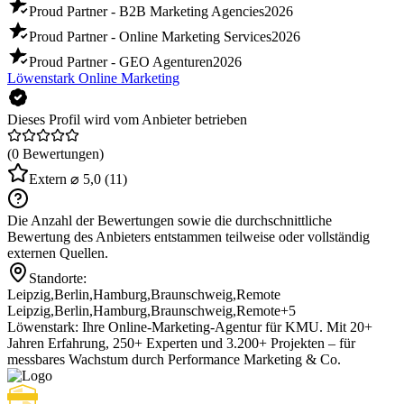
Proud Partner - B2B Marketing Agencies
2026
Proud Partner - Online Marketing Services
2026
Proud Partner - GEO Agenturen
2026
Löwenstark Online Marketing
Dieses Profil wird vom Anbieter betrieben
(0 Bewertungen)
Extern
⌀ 5,0
(11)
Die Anzahl der Bewertungen sowie die durchschnittliche
Bewertung des Anbieters entstammen teilweise oder vollständig
externen Quellen.
Standorte:
Leipzig
,
Berlin
,
Hamburg
,
Braunschweig
,
Remote
Leipzig
,
Berlin
,
Hamburg
,
Braunschweig
,
Remote
+5
Löwenstark: Ihre Online-Marketing-Agentur für KMU. Mit 20+
Jahren Erfahrung, 250+ Experten und 3.200+ Projekten – für
messbares Wachstum durch Performance Marketing & Co.