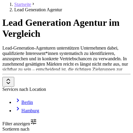
Startseite
Lead Generation Agentur
Lead Generation Agentur im
Vergleich
Lead-Generation-Agenturen unterstützen Unternehmen dabei,
qualifizierte Interessent*innen systematisch zu identifizieren,
anzusprechen und in konkrete Vertriebschancen zu verwandeln. In
zunehmend gesättigten Märkten reicht es längst nicht mehr aus, nur
sichtbar zu sein – entscheidend ist, die richtigen Zielgruppen zur
richtigen Zeit mit relevanten Botschaften zu erreichen. Eine
spezialisierte Lead-Generation-Agentur hilft dabei, planbare
Prozesse für nachhaltiges Wachstum aufzubauen und den Vertrieb
Services nach Location
kontinuierlich mit hochwertigen Leads zu versorgen.
Das Leistungsspektrum moderner Lead-Generation-Agenturen
Berlin
reicht von der strategischen Zielgruppenanalyse und dem Aufbau
Hamburg
datengetriebener Outreach-Kampagnen bis hin zu Performance-
Marketing, LinkedIn-Leadgenerierung, E-Mail-Automatisierung
und Conversion-Optimierung. Dabei geht es nicht nur um
Filter anzeigen
Reichweite oder Kontaktzahlen, sondern vor allem um die Qualität
Sortieren nach
der generierten Leads. Durch den gezielten Einsatz von CRM-