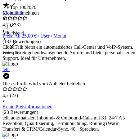
Top 100
2026
Kleinunternehmen
CloudTalk
5
4,7
(133)
•
Mittelstand
Preis: Ab 25,00 € / User / Monat
5
(133 Bewertungen)
CloudTalk bietet ein automatisiertes Call-Center und VoIP-System,
Enterprise
verwaltet eingehende/ausgehende Anrufe und bietet personalisierten
4
Support. Ideal für Unternehmen.
telli
Dieses Profil wird vom Anbieter betrieben
4,7
(23)
•
Keine Preisinformationen
(23 Bewertungen)
telli automatisiert Inbound- & Outbound-Calls mit KI: 24/7 AI-
Rezeption, Qualifizierung, Terminbuchung, Routing (Warm
Transfer) & CRM/Calendar-Sync. 40+ Sprachen.