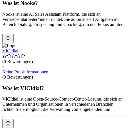
Was ist Nooks?
Nooks ist eine AI Sales Assistant Plattform, die sich an
Vertriebsmitarbeiter*innen richtet. Sie automatisiert Aufgaben im
Bereich Dialing, Prospecting und Coaching, um den Fokus auf den
menschlichen Verkaufsaspekt zu legen. Die Plattform bietet
Funktionen wie einen AI Dialer, der Anrufaufgaben automatisiert,
sowie Coaching-Tools zur Leistungssteigerung. Zudem unterstützt
Nooks bei der Recherche von Zielkunden und der Erstellung
personalisierter E-Mails. Die Preisgestaltung ist auf Anfrage
VICIdial
verfügbar.
(0 Bewertungen)
•
Keine Preisinformationen
(0 Bewertungen)
Was ist VICIdial?
VICIdial ist eine Open-Source-Contact-Center-Lösung, die sich an
Unternehmen und Organisationen in verschiedenen Branchen
richtet. Sie ermöglicht die Verwaltung von eingehenden und
ausgehenden Anrufen, E-Mails sowie Website-Chat in einer
webbasierten Benutzeroberfläche. Die Software bietet Funktionen
wie skillsbasiertes Routing und Warteschlangenpriorisierung.