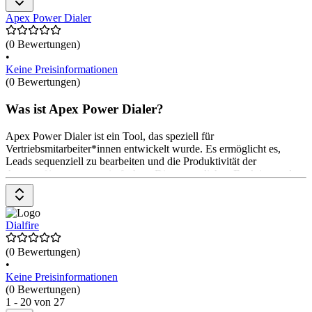
in bestehende Tools und bietet ein einzigartiges Verkaufscoaching-
Tool für Manager. Zudem verfügt sie über eine einzigartige Heat
Apex Power Dialer
Map-Funktion zur Verwaltung ausgehender Wählerzahlen. Die
Preisgestaltung variiert je nach den spezifischen Anforderungen der
(0 Bewertungen)
Anwender*innen.
•
Keine Preisinformationen
(0 Bewertungen)
Was ist Apex Power Dialer?
Apex Power Dialer ist ein Tool, das speziell für
Vertriebsmitarbeiter*innen entwickelt wurde. Es ermöglicht es,
Leads sequenziell zu bearbeiten und die Produktivität der
Agenten*innen zu vervierfachen. Die wesentlichen Funktionen des
Tools sind die Integration mit Pipedrive, die Erstellung von
benutzerdefinierten Dialer-Listen und eingebaute Textnachrichten.
Das Pricing-Modell ist einfach: Zugang zu allen Funktionen mit
einem universellen Plan. Der Preis beträgt $ 74.95 pro Monat,
Dialfire
zuzüglich einer einmaligen Einrichtungsgebühr von $ 495.
Telekommunikationsgebühren werden direkt an Twilio gezahlt.
(0 Bewertungen)
•
Keine Preisinformationen
(0 Bewertungen)
1 - 20 von 27