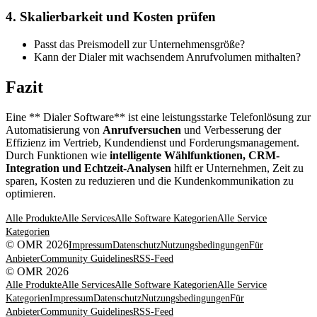
4. Skalierbarkeit und Kosten prüfen
Passt das Preismodell zur Unternehmensgröße?
Kann der Dialer mit wachsendem Anrufvolumen mithalten?
Fazit
Eine ** Dialer Software** ist eine leistungsstarke Telefonlösung zur
Automatisierung von
Anrufversuchen
und Verbesserung der
Effizienz im Vertrieb, Kundendienst und Forderungsmanagement.
Durch Funktionen wie
intelligente Wählfunktionen, CRM-
Integration und Echtzeit-Analysen
hilft er Unternehmen, Zeit zu
sparen, Kosten zu reduzieren und die Kundenkommunikation zu
optimieren.
Alle Produkte
Alle Services
Alle Software Kategorien
Alle Service
Kategorien
© OMR 2026
Impressum
Datenschutz
Nutzungsbedingungen
Für
Anbieter
Community Guidelines
RSS-Feed
© OMR 2026
Alle Produkte
Alle Services
Alle Software Kategorien
Alle Service
Kategorien
Impressum
Datenschutz
Nutzungsbedingungen
Für
Anbieter
Community Guidelines
RSS-Feed