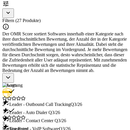
Center-Plattformen verfügbar.
Um als Dialer Software zu gelten, sollte eine Lösung folgende
Features und Eigenschaften aufweisen:
Filtern (27 Produkte)
Automatisches Wählen von Telefonnummern aus einer
Der OMR Score sortiert Softwares innerhalb einer Kategorie nach
Kontaktliste
ihrer durchschnittlichen Bewertung, der Anzahl der in der Kategorie
Nahtlose Weiterleitung an Agent*innen oder
veröffentlichten Bewertungen und ihrer Aktualität. Dabei steht die
Sprachsysteme
durchschnittliche Bewertung im Vordergrund. Je mehr Bewertungen
Unterstützung von cloudbasierten und lokalen
für diesen Durchschnitt sorgen, desto wahrscheinlicher, dass dieser
Installationen
die Zufriedenheit aller User adäquat repräsentiert. Mit zunehmenden
CRM-Integration für optimierte Kundeninteraktion
Bewertungen erhöht sich die statistische Repräsentanz und die
Einhaltung gesetzlicher Regelungen zum Datenschutz
Bedeutung der Anzahl an Bewertungen nimmt ab.
und Telefonmarketing
Bewertung
2
Leader - Outbound Call Tracking
Q3/26
Leader - Auto Dialer
Q3/26
Leader - Contact Center
Q3/26
3
Marktsegment
Top Rated - VoIP Software
Q3/26