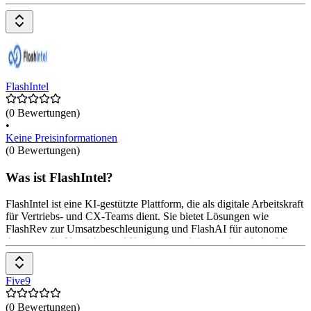
Funktionen wie Instant Connect, AI-generierte Forschung und
Echtzeit-Transkription. Anwender*innen können zwischen
verschiedenen Preisplänen wählen, beginnend mit einem
kostenlosen Plan und einem kostenpflichtigen Plan ab $ 39,99 pro
Monat.
FlashIntel
(0 Bewertungen)
•
Keine Preisinformationen
(0 Bewertungen)
Was ist FlashIntel?
FlashIntel ist eine KI-gestützte Plattform, die als digitale Arbeitskraft
für Vertriebs- und CX-Teams dient. Sie bietet Lösungen wie
FlashRev zur Umsatzbeschleunigung und FlashAI für autonome
Agenten, die Vertriebs- und Kundeninteraktionen abwickeln. Man
kann damit Leads ansprechen, Pipelines ausbauen, fragmentierte
Systeme vereinheitlichen und Prozesse durch Agentic AI
rationalisieren, um die Effizienz zu steigern und Kosten zu senken.
Five9
(0 Bewertungen)