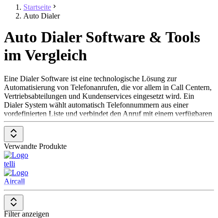
Startseite
Auto Dialer
Auto Dialer Software & Tools
im Vergleich
Eine Dialer Software ist eine technologische Lösung zur
Automatisierung von Telefonanrufen, die vor allem in Call Centern,
Vertriebsabteilungen und Kundenservices eingesetzt wird. Ein
Dialer System wählt automatisch Telefonnummern aus einer
vordefinierten Liste und verbindet den Anruf mit einem verfügbaren
Mitarbeitenden oder einer automatisierten Nachricht. Dadurch
entfällt das manuelle Wählen, was die Effizienz erheblich steigert
und Nutzer*innen ermöglicht, sich stärker auf Gesprächsinhalte zu
Verwandte Produkte
konzentrieren.
telli
DIaler Programme finden in unterschiedlichen Branchen
Anwendung, darunter Vertrieb, Gesundheitswesen, Bildung und
Aircall
Tourismus. Technisch basiert sie entweder auf lokal installierter
Software oder cloudbasierten Lösungen, wobei einige Anbieter auch
Hardware-Bundles oder Hosting-Dienste bereitstellen. In vielen
Fällen lässt sich Auto Dialer Software direkt in bestehende CRM-
Filter anzeigen
Systeme integrieren oder ist als Modul in umfassenderen Call-