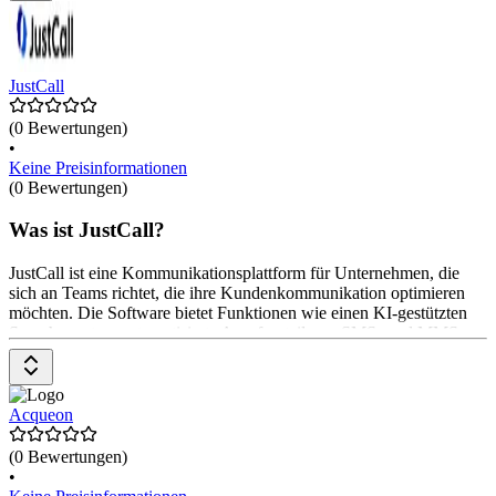
VICIdial kann auf dedizierten Servern gehostet werden, um die
Verwaltung der Hardware zu erleichtern. Preisin
JustCall
(0 Bewertungen)
•
Keine Preisinformationen
(0 Bewertungen)
Was ist JustCall?
JustCall ist eine Kommunikationsplattform für Unternehmen, die
sich an Teams richtet, die ihre Kundenkommunikation optimieren
möchten. Die Software bietet Funktionen wie einen KI-gestützten
Sprachagenten, automatisierte Anrufverteilung, SMS- und MMS-
Nachrichten sowie umfassende Analyse-Tools. Die Preisgestaltung
beginnt mit einem kostenlosen Testzeitraum von 14 Tagen, gefolgt
von verschiedenen Abonnements.
Acqueon
(0 Bewertungen)
•