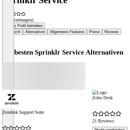
(0 Bewertungen)
Dieses Profil betreiben
Übersicht
Alternativen
Allgemeine Features
Preise
Reviews
Die besten Sprinklr Service Alternativen
Zoho Desk
Zendesk Support Suite
21 Reviews
R
Direkt vergleichen