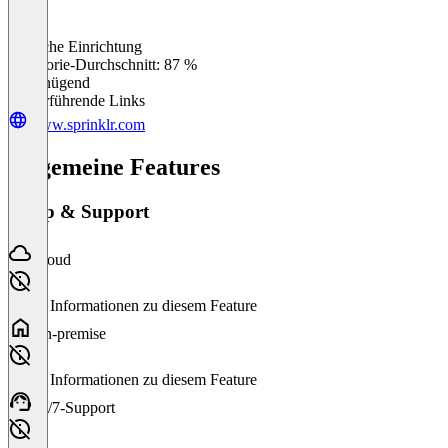
Einfache Einrichtung
0
%
Kategorie-Durchschnitt: 87 %
Ungenügend
Weiterführende Links
www.sprinklr.com
Allgemeine Features
Setup & Support
Cloud
Keine Informationen zu diesem Feature
On-premise
Keine Informationen zu diesem Feature
24/7-Support