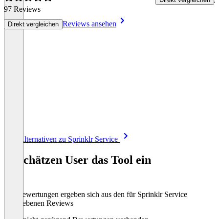
97 Reviews
Reviews ansehen
Direkt vergleichen
Item
Alle Alternativen zu Sprinklr Service
1
of
So schätzen User das Tool ein
8
Die Bewertungen ergeben sich aus den für Sprinklr Service
abgegebenen Reviews