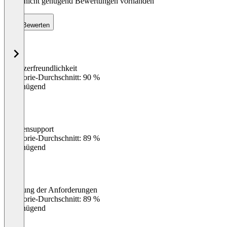
Noch nicht genügend Bewertungen vorhanden
Bewerten
Benutzerfreundlichkeit
0
%
Kategorie-Durchschnitt: 90 %
Ungenügend
Kundensupport
0
%
Kategorie-Durchschnitt: 89 %
Ungenügend
Erfüllung der Anforderungen
0
%
Kategorie-Durchschnitt: 89 %
Ungenügend