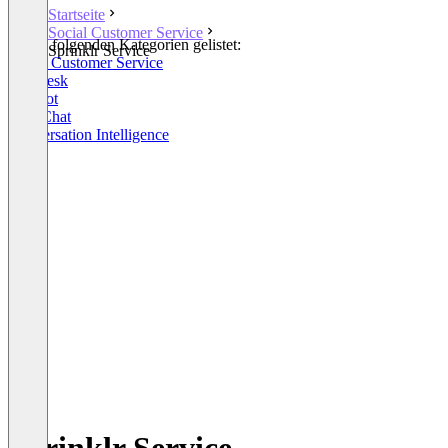
Startseite
Social Customer Service
In den folgenden Kategorien gelistet:
Sprinklr Service
Social Customer Service
Helpdesk
Chatbot
Live Chat
Conversation Intelligence
+7
Sprinklr Service