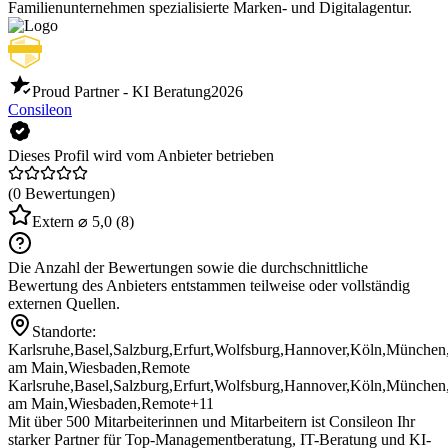
Familienunternehmen spezialisierte Marken- und Digitalagentur.
Proud Partner - KI Beratung
2026
Consileon
Dieses Profil wird vom Anbieter betrieben
(0 Bewertungen)
Extern
⌀ 5,0
(8)
Die Anzahl der Bewertungen sowie die durchschnittliche
Bewertung des Anbieters entstammen teilweise oder vollständig
externen Quellen.
Standorte:
Karlsruhe
,
Basel
,
Salzburg
,
Erfurt
,
Wolfsburg
,
Hannover
,
Köln
,
München
am Main
,
Wiesbaden
,
Remote
Karlsruhe
,
Basel
,
Salzburg
,
Erfurt
,
Wolfsburg
,
Hannover
,
Köln
,
München
am Main
,
Wiesbaden
,
Remote
+11
Mit über 500 Mitarbeiterinnen und Mitarbeitern ist Consileon Ihr
starker Partner für Top-Managementberatung, IT-Beratung und KI-