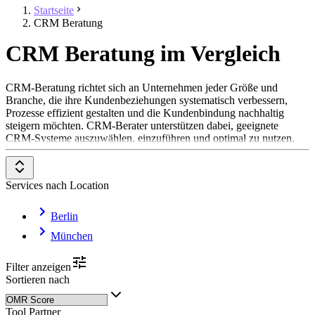
Startseite
CRM Beratung
CRM Beratung im Vergleich
CRM-Beratung richtet sich an Unternehmen jeder Größe und
Branche, die ihre Kundenbeziehungen systematisch verbessern,
Prozesse effizient gestalten und die Kundenbindung nachhaltig
steigern möchten. CRM-Berater unterstützen dabei, geeignete
CRM-Systeme auszuwählen, einzuführen und optimal zu nutzen,
um den Vertrieb, das Marketing und den Kundenservice zu
optimieren. Ziel ist es, durch gezieltes
Kundenbeziehungsmanagement den Umsatz zu erhöhen,
Services nach Location
Marketing- und Servicekosten zu senken und eine langfristige
Kundenzufriedenheit zu erreichen.
Berlin
CRM-Berater sind in verschiedenen Bereichen aktiv. Sie
München
übernehmen die Analyse bestehender Prozesse, entwickeln
Strategien zur Implementierung von CRM-Lösungen, koordinieren
die Einführung der Systeme und schulen Mitarbeiter in der Nutzung.
Filter anzeigen
Zudem überwachen sie die Performance der CRM-Maßnahmen und
Sortieren nach
sorgen für kontinuierliche Optimierung. Dabei setzen sie moderne
Technologien und Analyse-Tools ein, um datengetriebene
Tool Partner
Entscheidungen zu ermöglichen.