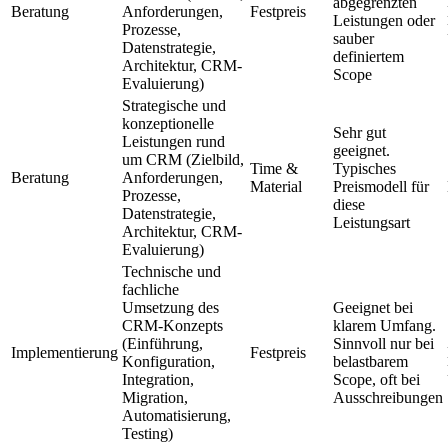
abgegrenzten
Beratung
Anforderungen,
Festpreis
Leistungen oder
Prozesse,
sauber
Datenstrategie,
definiertem
Architektur, CRM-
Scope
Evaluierung)
Strategische und
konzeptionelle
Sehr gut
Leistungen rund
geeignet.
um CRM (Zielbild,
Time &
Typisches
Beratung
Anforderungen,
Material
Preismodell für
Prozesse,
diese
Datenstrategie,
Leistungsart
Architektur, CRM-
Evaluierung)
Technische und
fachliche
Umsetzung des
Geeignet bei
CRM-Konzepts
klarem Umfang.
(Einführung,
Sinnvoll nur bei
Implementierung
Festpreis
Konfiguration,
belastbarem
Integration,
Scope, oft bei
Migration,
Ausschreibungen
Automatisierung,
Testing)