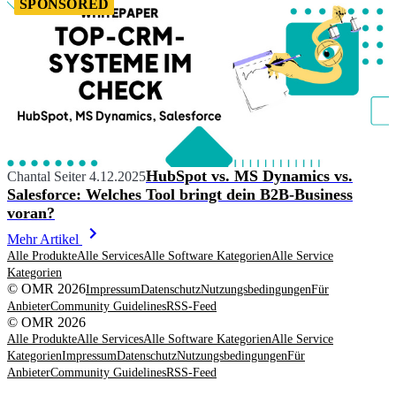
SPONSORED
HubSpot vs. MS Dynamics vs.
Chantal Seiter
4.12.2025
Salesforce: Welches Tool bringt dein B2B-Business
voran?
Mehr Artikel
Alle Produkte
Alle Services
Alle Software Kategorien
Alle Service
Kategorien
© OMR 2026
Impressum
Datenschutz
Nutzungsbedingungen
Für
Anbieter
Community Guidelines
RSS-Feed
© OMR 2026
Alle Produkte
Alle Services
Alle Software Kategorien
Alle Service
Kategorien
Impressum
Datenschutz
Nutzungsbedingungen
Für
Anbieter
Community Guidelines
RSS-Feed