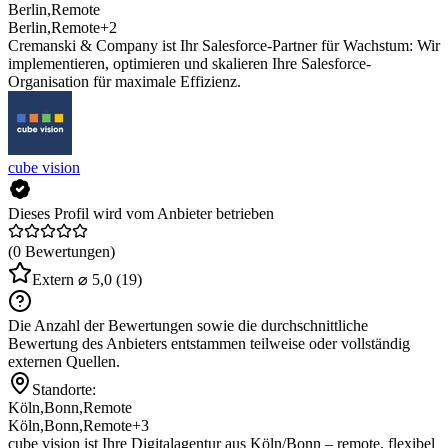
Berlin
,
Remote
Berlin
,
Remote
+2
Cremanski & Company ist Ihr Salesforce-Partner für Wachstum: Wir
implementieren, optimieren und skalieren Ihre Salesforce-
Organisation für maximale Effizienz.
cube vision
Dieses Profil wird vom Anbieter betrieben
(0 Bewertungen)
Extern
⌀ 5,0
(19)
Die Anzahl der Bewertungen sowie die durchschnittliche
Bewertung des Anbieters entstammen teilweise oder vollständig
externen Quellen.
Standorte:
Köln
,
Bonn
,
Remote
Köln
,
Bonn
,
Remote
+3
cube vision ist Ihre Digitalagentur aus Köln/Bonn – remote, flexibel