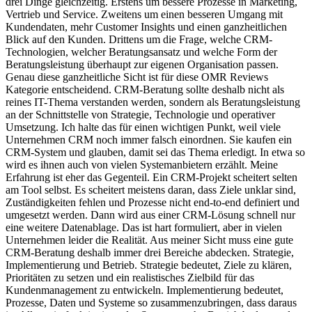
drei Dinge gleichzeitig. Erstens um bessere Prozesse in Marketing,
Vertrieb und Service. Zweitens um einen besseren Umgang mit
Kundendaten, mehr Customer Insights und einen ganzheitlichen
Blick auf den Kunden. Drittens um die Frage, welche CRM-
Technologien, welcher Beratungsansatz und welche Form der
Beratungsleistung überhaupt zur eigenen Organisation passen.
Genau diese ganzheitliche Sicht ist für diese OMR Reviews
Kategorie entscheidend. CRM-Beratung sollte deshalb nicht als
reines IT-Thema verstanden werden, sondern als Beratungsleistung
an der Schnittstelle von Strategie, Technologie und operativer
Umsetzung. Ich halte das für einen wichtigen Punkt, weil viele
Unternehmen CRM noch immer falsch einordnen. Sie kaufen ein
CRM-System und glauben, damit sei das Thema erledigt. In etwa so
wird es ihnen auch von vielen Systemanbietern erzählt. Meine
Erfahrung ist eher das Gegenteil. Ein CRM-Projekt scheitert selten
am Tool selbst. Es scheitert meistens daran, dass Ziele unklar sind,
Zuständigkeiten fehlen und Prozesse nicht end-to-end definiert und
umgesetzt werden. Dann wird aus einer CRM-Lösung schnell nur
eine weitere Datenablage. Das ist hart formuliert, aber in vielen
Unternehmen leider die Realität. Aus meiner Sicht muss eine gute
CRM-Beratung deshalb immer drei Bereiche abdecken. Strategie,
Implementierung und Betrieb. Strategie bedeutet, Ziele zu klären,
Prioritäten zu setzen und ein realistisches Zielbild für das
Kundenmanagement zu entwickeln. Implementierung bedeutet,
Prozesse, Daten und Systeme so zusammenzubringen, dass daraus