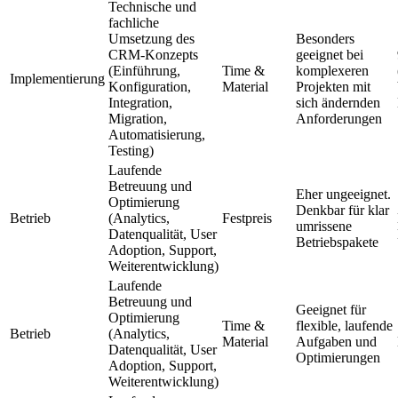
Technische und
fachliche
Umsetzung des
Besonders
CRM-Konzepts
geeignet bei
(Einführung,
Time &
komplexeren
Implementierung
Konfiguration,
Material
Projekten mit
Integration,
sich ändernden
Migration,
Anforderungen
Automatisierung,
Testing)
Laufende
Betreuung und
Eher ungeeignet.
Optimierung
Denkbar für klar
Betrieb
(Analytics,
Festpreis
umrissene
Datenqualität, User
Betriebspakete
Adoption, Support,
Weiterentwicklung)
Laufende
Betreuung und
Geeignet für
Optimierung
Time &
flexible, laufende
Betrieb
(Analytics,
Material
Aufgaben und
Datenqualität, User
Optimierungen
Adoption, Support,
Weiterentwicklung)