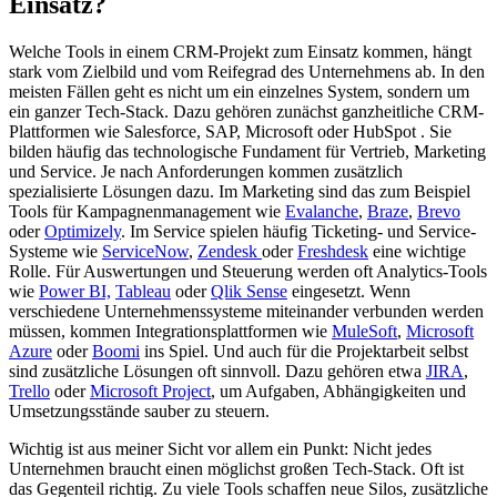
Einsatz?
Welche Tools in einem CRM-Projekt zum Einsatz kommen, hängt
stark vom Zielbild und vom Reifegrad des Unternehmens ab. In den
meisten Fällen geht es nicht um ein einzelnes System, sondern um
ein ganzer Tech-Stack. Dazu gehören zunächst ganzheitliche CRM-
Plattformen wie Salesforce, SAP, Microsoft oder HubSpot . Sie
bilden häufig das technologische Fundament für Vertrieb, Marketing
und Service. Je nach Anforderungen kommen zusätzlich
spezialisierte Lösungen dazu. Im Marketing sind das zum Beispiel
Tools für Kampagnenmanagement wie
Evalanche
,
Braze
,
Brevo
oder
Optimizely
. Im Service spielen häufig Ticketing- und Service-
Systeme wie
ServiceNow
,
Zendesk
oder
Freshdesk
eine wichtige
Rolle. Für Auswertungen und Steuerung werden oft Analytics-Tools
wie
Power BI,
Tableau
oder
Qlik Sense
eingesetzt. Wenn
verschiedene Unternehmenssysteme miteinander verbunden werden
müssen, kommen Integrationsplattformen wie
MuleSoft
,
Microsoft
Azure
oder
Boomi
ins Spiel. Und auch für die Projektarbeit selbst
sind zusätzliche Lösungen oft sinnvoll. Dazu gehören etwa
JIRA
,
Trello
oder
Microsoft Project
, um Aufgaben, Abhängigkeiten und
Umsetzungsstände sauber zu steuern.
Wichtig ist aus meiner Sicht vor allem ein Punkt: Nicht jedes
Unternehmen braucht einen möglichst großen Tech-Stack. Oft ist
das Gegenteil richtig. Zu viele Tools schaffen neue Silos, zusätzliche