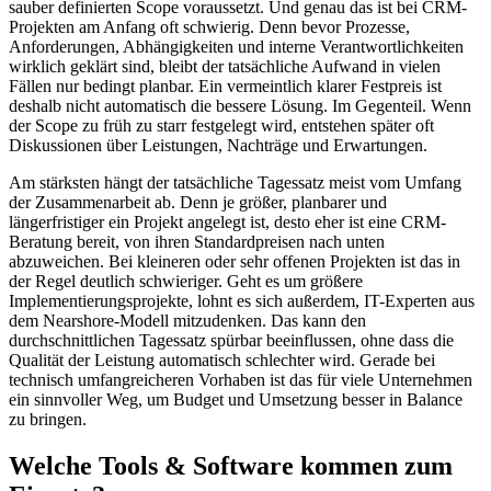
sauber definierten Scope voraussetzt. Und genau das ist bei CRM-
Projekten am Anfang oft schwierig. Denn bevor Prozesse,
Anforderungen, Abhängigkeiten und interne Verantwortlichkeiten
wirklich geklärt sind, bleibt der tatsächliche Aufwand in vielen
Fällen nur bedingt planbar. Ein vermeintlich klarer Festpreis ist
deshalb nicht automatisch die bessere Lösung. Im Gegenteil. Wenn
der Scope zu früh zu starr festgelegt wird, entstehen später oft
Diskussionen über Leistungen, Nachträge und Erwartungen.
Am stärksten hängt der tatsächliche Tagessatz meist vom Umfang
der Zusammenarbeit ab. Denn je größer, planbarer und
längerfristiger ein Projekt angelegt ist, desto eher ist eine CRM-
Beratung bereit, von ihren Standardpreisen nach unten
abzuweichen. Bei kleineren oder sehr offenen Projekten ist das in
der Regel deutlich schwieriger. Geht es um größere
Implementierungsprojekte, lohnt es sich außerdem, IT-Experten aus
dem Nearshore-Modell mitzudenken. Das kann den
durchschnittlichen Tagessatz spürbar beeinflussen, ohne dass die
Qualität der Leistung automatisch schlechter wird. Gerade bei
technisch umfangreicheren Vorhaben ist das für viele Unternehmen
ein sinnvoller Weg, um Budget und Umsetzung besser in Balance
zu bringen.
Welche Tools & Software kommen zum