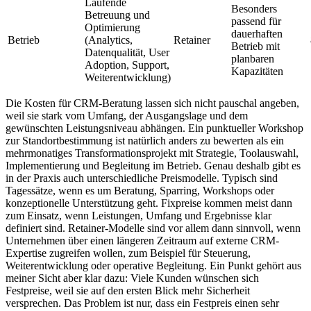
Laufende
Besonders
Betreuung und
passend für
Optimierung
dauerhaften
Betrieb
(Analytics,
Retainer
Betrieb mit
Datenqualität, User
planbaren
Adoption, Support,
Kapazitäten
Weiterentwicklung)
Die Kosten für CRM-Beratung lassen sich nicht pauschal angeben,
weil sie stark vom Umfang, der Ausgangslage und dem
gewünschten Leistungsniveau abhängen. Ein punktueller Workshop
zur Standortbestimmung ist natürlich anders zu bewerten als ein
mehrmonatiges Transformationsprojekt mit Strategie, Toolauswahl,
Implementierung und Begleitung im Betrieb. Genau deshalb gibt es
in der Praxis auch unterschiedliche Preismodelle. Typisch sind
Tagessätze, wenn es um Beratung, Sparring, Workshops oder
konzeptionelle Unterstützung geht. Fixpreise kommen meist dann
zum Einsatz, wenn Leistungen, Umfang und Ergebnisse klar
definiert sind. Retainer-Modelle sind vor allem dann sinnvoll, wenn
Unternehmen über einen längeren Zeitraum auf externe CRM-
Expertise zugreifen wollen, zum Beispiel für Steuerung,
Weiterentwicklung oder operative Begleitung. Ein Punkt gehört aus
meiner Sicht aber klar dazu: Viele Kunden wünschen sich
Festpreise, weil sie auf den ersten Blick mehr Sicherheit
versprechen. Das Problem ist nur, dass ein Festpreis einen sehr