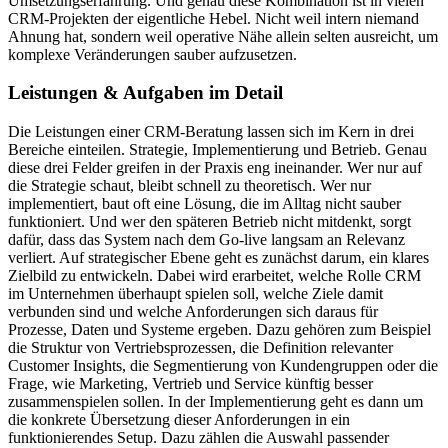
Umsetzungserfahrung. Und genau diese Kombination ist in vielen
CRM-Projekten der eigentliche Hebel. Nicht weil intern niemand
Ahnung hat, sondern weil operative Nähe allein selten ausreicht, um
komplexe Veränderungen sauber aufzusetzen.
Leistungen & Aufgaben im Detail
Die Leistungen einer CRM-Beratung lassen sich im Kern in drei
Bereiche einteilen. Strategie, Implementierung und Betrieb. Genau
diese drei Felder greifen in der Praxis eng ineinander. Wer nur auf
die Strategie schaut, bleibt schnell zu theoretisch. Wer nur
implementiert, baut oft eine Lösung, die im Alltag nicht sauber
funktioniert. Und wer den späteren Betrieb nicht mitdenkt, sorgt
dafür, dass das System nach dem Go-live langsam an Relevanz
verliert. Auf strategischer Ebene geht es zunächst darum, ein klares
Zielbild zu entwickeln. Dabei wird erarbeitet, welche Rolle CRM
im Unternehmen überhaupt spielen soll, welche Ziele damit
verbunden sind und welche Anforderungen sich daraus für
Prozesse, Daten und Systeme ergeben. Dazu gehören zum Beispiel
die Struktur von Vertriebsprozessen, die Definition relevanter
Customer Insights, die Segmentierung von Kundengruppen oder die
Frage, wie Marketing, Vertrieb und Service künftig besser
zusammenspielen sollen. In der Implementierung geht es dann um
die konkrete Übersetzung dieser Anforderungen in ein
funktionierendes Setup. Dazu zählen die Auswahl passender