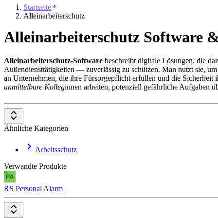
Startseite
Alleinarbeiterschutz
Alleinarbeiterschutz Software &
Alleinarbeiterschutz-Software
beschreibt digitale Lösungen, die da
Außendiensttätigkeiten — zuverlässig zu schützen. Man nutzt sie, um 
an Unternehmen, die ihre Fürsorgepflicht erfüllen und die Sicherheit i
unmittelbare Kolleg
innen arbeiten, potenziell gefährliche Aufgaben 
Die Software ermöglicht es, Notfallprozesse zu standardisieren, auto
Transparenz, verbessertem Risikomanagement und einer effizienten Er
Ähnliche Kategorien
Um in der Kategorie
Alleinarbeiterschutz-Software
aufgenommen zu 
Automatische Notfall- und Totmann-Alarmierung
Arbeitsschutz
GPS- und Standortverfolgung in Echtzeit
Manuelle Alarmfunktionen für Mitarbeiter*innen
Verwandte Produkte
Integration in bestehende Sicherheits- und Kommunikatio
Dokumentation und Berichtsfunktionen für Compliance-
RS Personal Alarm