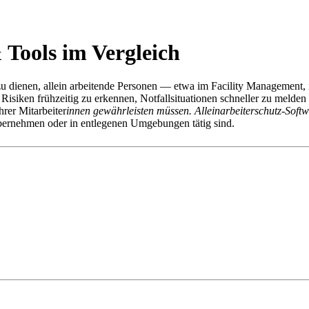
 Tools im Vergleich
zu dienen, allein arbeitende Personen — etwa im Facility Management, 
Risiken frühzeitig zu erkennen, Notfallsituationen schneller zu melden
hrer Mitarbeiter
innen gewährleisten müssen. Alleinarbeiterschutz-Softwa
übernehmen oder in entlegenen Umgebungen tätig sind.
matische Alarme auszulösen und Standorte zu überwachen, um im Ernstfa
füllung gesetzlicher Sicherheitsanforderungen.
werden, sollte eine Lösung folgende Features und Eigenschaften auf
nssysteme
Zwecke