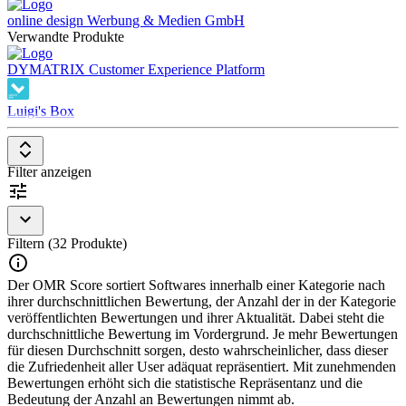
Software aus dem Bereich Content Recommendation ist Teil des
online design Werbung & Medien GmbH
Content Marketings
, eignet sich sowohl für große als auch für
Verwandte Produkte
kleinere Unternehmen und richtet ihr Angebot sowohl an Agenturen
als auch an Werbetreibende direkt.
DYMATRIX Customer Experience Platform
Luigi's Box
Filter anzeigen
Filtern (32 Produkte)
Der OMR Score sortiert Softwares innerhalb einer Kategorie nach
ihrer durchschnittlichen Bewertung, der Anzahl der in der Kategorie
veröffentlichten Bewertungen und ihrer Aktualität. Dabei steht die
durchschnittliche Bewertung im Vordergrund. Je mehr Bewertungen
für diesen Durchschnitt sorgen, desto wahrscheinlicher, dass dieser
die Zufriedenheit aller User adäquat repräsentiert. Mit zunehmenden
Bewertungen erhöht sich die statistische Repräsentanz und die
Bedeutung der Anzahl an Bewertungen nimmt ab.