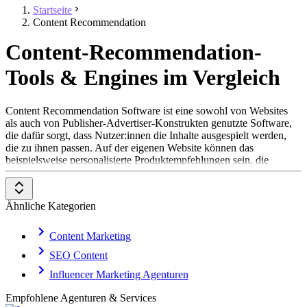
Startseite
Content Recommendation
Content-Recommendation-
Tools & Engines im Vergleich
Content Recommendation Software ist eine sowohl von Websites
als auch von Publisher-Advertiser-Konstrukten genutzte Software,
die dafür sorgt, dass Nutzer:innen die Inhalte ausgespielt werden,
die zu ihnen passen. Auf der eigenen Website können das
beispielsweise personalisierte Produktempfehlungen sein, die
Kund:innen abhängig vom User-Profil und/oder Kontext (z.B. beim
Ansehen eines ähnlichen Produkts) angezeigt werden.
Werbetreibende, die auf Websites von Publishern werben, nutzen
Ähnliche Kategorien
Content Recommendation Software im Rahmen des sogenannten
Native Advertising
. Hier wird der Content vom Advertiser als
Empfehlung in direkter Umgebung vom Content des Publishers
Content Marketing
eingebunden, um so die eigene Message nahtlos und natürlich an
SEO Content
(potenzielle) Kund:innen oder Nutzer:innen zu kommunizieren. Ein
Beispiel dafür wäre z.B. die Anzeige für den Artikel eines Corporate
Influencer Marketing Agenturen
Blogs unterhalb des dazu inhaltlich passenden Artikels aus dem
Web-Angebot eines großen deutschen Medienhauses.
Empfohlene Agenturen & Services