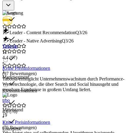
Bewertung
10
Leader - Content Recommendation
Q3/26
Leader - Native Advertising
Q3/26
Taboola
11
4,4
(97)
•
Keine Preisinformationen
1
(97 Bewertungen)
Marktsegment
Taboola ermöglicht Unternehmenswachstum durch Performance-
Werbetechnologie, die über Search und Social hinausgeht und
messbare Ergebnisse in großem Umfang liefert.
Kleinunternehmen
16
trbo
Mittelstand
4,6
(76)
19
•
Keine Preisinformationen
(76 Bewertungen)
Enterprise
Trbo bietet eine auf selbstlernenden Algorithmen basierende