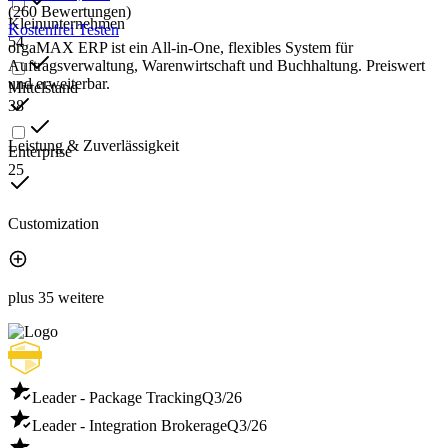
(260 Bewertungen)
Kleinunternehmen
Kostenfrei Testen
54
orgaMAX ERP ist ein All-in-One, flexibles System für
Auftragsverwaltung, Warenwirtschaft und Buchhaltung. Preiswert
und erweiterbar.
Mittelstand
38
Leistung & Zuverlässigkeit
Enterprise
25
Customization
plus 35 weitere
Leader - Package Tracking
Q3/26
Leader - Integration Brokerage
Q3/26