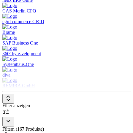
netix ERP-Suite
CAS Merlin CPQ
cgrd commerce GRID
Brame
SAP Business One
360ᵉ by e-velopment
Systemhaus.One
diva
REMIRA GmbH
Filter anzeigen
Filtern (167 Produkte)