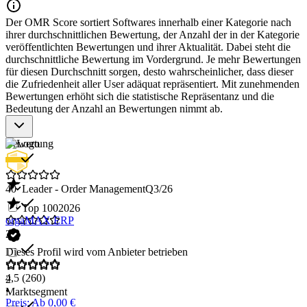
Der OMR Score sortiert Softwares innerhalb einer Kategorie nach
ihrer durchschnittlichen Bewertung, der Anzahl der in der Kategorie
veröffentlichten Bewertungen und ihrer Aktualität. Dabei steht die
durchschnittliche Bewertung im Vordergrund. Je mehr Bewertungen
für diesen Durchschnitt sorgen, desto wahrscheinlicher, dass dieser
die Zufriedenheit aller User adäquat repräsentiert. Mit zunehmenden
Bewertungen erhöht sich die statistische Repräsentanz und die
Bedeutung der Anzahl an Bewertungen nimmt ab.
Bewertung
40
Leader - Order Management
Q3/26
Top 100
2026
orgaMAX ERP
21
Dieses Profil wird vom Anbieter betrieben
4,5
(260)
2
•
Marktsegment
Preis: Ab 0,00 €