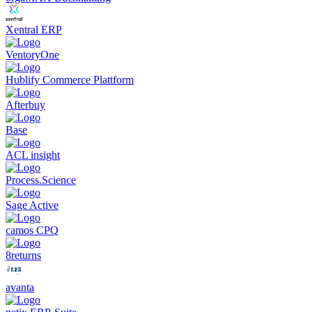
Automatisierte Auftragsbearbeitung
: Beschleunigt den
Prozess von der Bestellung bis zur Auslieferung.
Xentral ERP
Kundenmanagement und Nachverfolgung
: Bietet
Einblicke in Kundenbestellungen und Lieferstatus.
VentoryOne
Flexibilität und Skalierbarkeit
: Passt sich an das Wachstum
und die Veränderungen des Unternehmens an.
Hublify Commerce Plattform
Afterbuy
Base
ACL insight
Process.Science
Sage Active
camos CPQ
8returns
avanta