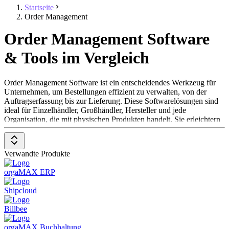
Startseite
Order Management
Order Management Software
& Tools im Vergleich
Order Management Software ist ein entscheidendes Werkzeug für
Unternehmen, um Bestellungen effizient zu verwalten, von der
Auftragserfassung bis zur Lieferung. Diese Softwarelösungen sind
ideal für Einzelhändler, Großhändler, Hersteller und jede
Organisation, die mit physischen Produkten handelt. Sie erleichtern
die Prozesse der Bestellannahme, Lagerverwaltung,
Auftragsbearbeitung und Lieferung. Durch die Automatisierung
dieser Prozesse können Unternehmen ihre Effizienz steigern, Fehler
Verwandte Produkte
reduzieren und eine bessere Kundenzufriedenheit erreichen. Um in
der Kategorie Order Management Software aufgenommen zu
orgaMAX ERP
werden, sollte eine Lösung folgende Features und Eigenschaften
aufweisen:
Shipcloud
Zentralisierte Auftragsverwaltung
: Ermöglicht die
Billbee
Verwaltung aller Bestellungen an einem Ort.
Integration in Lagerverwaltungssysteme
: Sorgt für eine
orgaMAX Buchhaltung
genaue Bestandskontrolle und -optimierung.