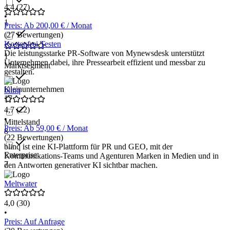
4,4
(27)
•
1
Preis: Ab 200,00 € / Monat
(27 Bewertungen)
Kostenfrei Testen
Die leistungsstarke PR-Software von Mynewsdesk unterstützt
1
Unternehmen dabei, ihre Pressearbeit effizient und messbar zu
Marktsegment
gestalten.
Kleinunternehmen
blinq
17
4,7
(22)
•
Mittelstand
Preis: Ab 59,00 € / Monat
8
(22 Bewertungen)
blinq ist eine KI-Plattform für PR und GEO, mit der
Enterprise
Kommunikations-Teams und Agenturen Marken in Medien und in
7
den Antworten generativer KI sichtbar machen.
Meltwater
4,0
(30)
•
Preis: Auf Anfrage