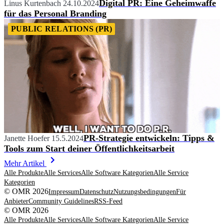
Digital PR: Eine Geheimwaffe
Linus Kurtenbach
24.10.2024
für das Personal Branding
PUBLIC RELATIONS (PR)
PR-Strategie entwickeln: Tipps &
Janette Hoefer
15.5.2024
Tools zum Start deiner Öffentlichkeitsarbeit
Mehr Artikel
Alle Produkte
Alle Services
Alle Software Kategorien
Alle Service
Kategorien
© OMR 2026
Impressum
Datenschutz
Nutzungsbedingungen
Für
Anbieter
Community Guidelines
RSS-Feed
© OMR 2026
Alle Produkte
Alle Services
Alle Software Kategorien
Alle Service