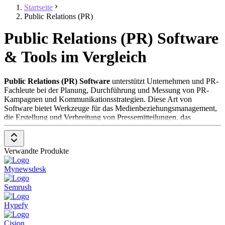
Startseite
Public Relations (PR)
Public Relations (PR) Software
& Tools im Vergleich
Public Relations (PR) Software
unterstützt Unternehmen und PR-
Fachleute bei der Planung, Durchführung und Messung von PR-
Kampagnen und Kommunikationsstrategien. Diese Art von
Software bietet Werkzeuge für das Medienbeziehungsmanagement,
die Erstellung und Verbreitung von Pressemitteilungen, das
Monitoring von Medienberichten sowie die Analyse der
Medienpräsenz und Kampagnenerfolge. PR Software ist essentiell
für Marken, Agenturen und Organisationen jeder Größe, die ihre
Verwandte Produkte
Sichtbarkeit erhöhen, ihre Botschaften effektiv verbreiten und ihre
Beziehungen zu Journalisten und Meinungsbildnern stärken
Mynewsdesk
möchten.
Semrush
Um in der Kategorie
Public Relations Software
aufgenommen zu
werden, sollte eine Lösung folgende Features und Eigenschaften
Hypefy
aufweisen:
Cision
Mediendatenbank und -beziehungen
: Ermöglicht den