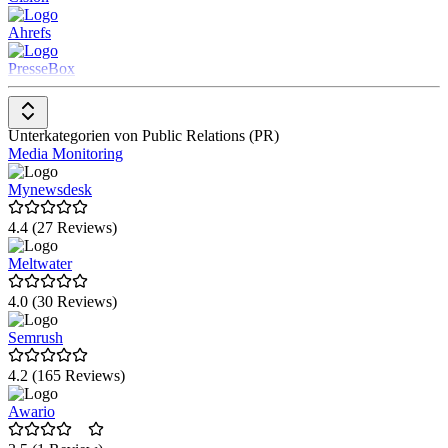
Zugang zu umfangreichen Mediendatenbanken und
Ahrefs
unterstützt das Management von Beziehungen zu Journalisten
und Influencern.
PresseBox
Erstellung und Verteilung von Inhalten
: Bietet Tools für
die Erstellung von Pressemitteilungen und anderen PR-
Materialien sowie deren Verteilung über verschiedene Kanäle.
Medienüberwachung
: Ermöglicht das Tracking von
Unterkategorien von Public Relations (PR)
Markenerwähnungen und relevanten Themen in den Medien,
Media Monitoring
einschließlich sozialer Netzwerke.
Analyse und Reporting
: Bietet detaillierte Analysen zur
Mynewsdesk
Medienpräsenz, dem Einfluss von Kampagnen und dem ROI
von PR-Aktivitäten.
4.4 (27 Reviews)
Krisenmanagement
: Unterstützt bei der schnellen Reaktion
auf potenzielle Krisensituationen durch Überwachung und
Meltwater
Kommunikationswerkzeuge.
4.0 (30 Reviews)
Semrush
4.2 (165 Reviews)
Awario