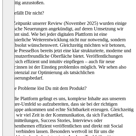
frühzeitig anzustoßen.
Was gefällt Dir nicht?
Zum Zeitpunkt unserer Review (November 2025) wurden einige
technische Neuerungen angekündigt, auf deren Umsetzung wir
gespannt sind. Wie bei jeder digitalen Plattform ist eine
kontinuierliche Weiterentwicklung nicht nur notwendig, sondern
auch absolut wünschenswert. Gleichzeitig möchten wir betonen,
dass die PresseBox bereits jetzt eine klar strukturierte, moderne und
sehr benutzerfreundliche Oberfläche bietet. Veröffentlichungen
lassen sich effizient und intuitiv einpflegen – auch für neue
Nutzer:innen ist der Einstieg problemlos möglich. Wir sehen also
eher Potenzial zur Optimierung als tatsächlichen
Verbesserungsbedarf.
Welche Probleme löst Du mit dem Produkt?
Über die Plattform gelingt es uns, komplexe Inhalte aus unserem
Software-Umfeld so aufzubereiten, dass sie bei der richtigen
Zielgruppe ankommen und echte Sichtbarkeit erzeugen. Gleichzeitig
sparen wir viel Zeit in der Kommunikation, da sich Fachartikel,
Pressemitteilungen, Success Stories, Interviews oder
Branchenthemen effizient veröffentlichen und direkt mit Social
Media verbinden lassen. Besonders wertvoll ist für uns die