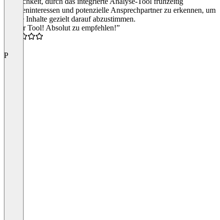
Möglichkeit, durch das integrierte Analyse-Tool frühzeitig
Themeninteressen und potenzielle Ansprechpartner zu erkennen, um
unsere Inhalte gezielt darauf abzustimmen.
“Super Tool! Absolut zu empfehlen!”
5.0
P