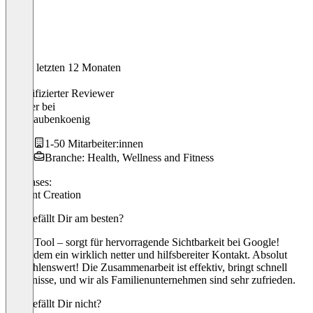
In den letzten 12 Monaten
Peter
Verifizierter Reviewer
Inhaber
bei
Der Haubenkoenig
1-50 Mitarbeiter:innen
Branche: Health, Wellness and Fitness
Use cases:
Content Creation
Was gefällt Dir am besten?
Super Tool – sorgt für hervorragende Sichtbarkeit bei Google!
Außerdem ein wirklich netter und hilfsbereiter Kontakt. Absolut
empfehlenswert! Die Zusammenarbeit ist effektiv, bringt schnell
Ergebnisse, und wir als Familienunternehmen sind sehr zufrieden.
Was gefällt Dir nicht?