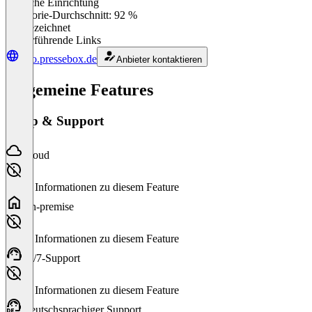
Einfache Einrichtung
0
%
Kategorie-Durchschnitt: 92 %
Ausgezeichnet
Weiterführende Links
info.pressebox.de
Anbieter kontaktieren
Allgemeine Features
Setup & Support
Cloud
Keine Informationen zu diesem Feature
On-premise
Keine Informationen zu diesem Feature
24/7-Support
Keine Informationen zu diesem Feature
Deutschsprachiger Support