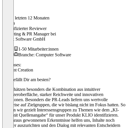
In den letzten 12 Monaten
Sascha
Verifizierter Reviewer
Marketing & PR Manager
bei
classix Software GmbH
1-50 Mitarbeiter:innen
Branche: Computer Software
Use cases:
Content Creation
Was gefällt Dir am besten?
Wir schätzen besonders die Kombination aus intuitiver
Benutzeroberfläche, starker Reichweite und innovativen
Funktionen. Besonders die PR-Leads liefern uns wertvolle
Hinweise auf Zielgruppen, die wir bislang nicht im Fokus hatten. So
können wir gezielt Interessensgruppen zu Themen wie dem „KI-
Chat mit Quellenangabe“ für unser Produkt KLIO identifizieren.
Die daraus gewonnenen Erkenntnisse helfen uns, Inhalte noch
präziser auszurichten und den Dialog mit relevanten Entscheidern