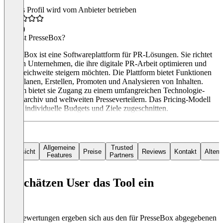
Dieses Profil wird vom Anbieter betrieben
5,0
(3)
Was ist PresseBox?
PresseBox ist eine Softwareplattform für PR-Lösungen. Sie richtet
sich an Unternehmen, die ihre digitale PR-Arbeit optimieren und
ihre Reichweite steigern möchten. Die Plattform bietet Funktionen
zum Planen, Erstellen, Promoten und Analysieren von Inhalten.
Zudem bietet sie Zugang zu einem umfangreichen Technologie-
Pressearchiv und weltweiten Presseverteilern. Das Pricing-Modell
ist auf individuelle Budgets und Ziele zugeschnitten.
Allgemeine
Trusted
Übersicht
Preise
Reviews
Kontakt
Altern
Features
Partners
So schätzen User das Tool ein
Die Bewertungen ergeben sich aus den für PresseBox abgegebenen