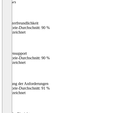
Reviews
Benutzerfreundlichkeit
0
%
Kategorie-Durchschnitt: 90 %
Ausgezeichnet
Kundensupport
0
%
Kategorie-Durchschnitt: 90 %
Ausgezeichnet
Erfüllung der Anforderungen
0
%
Kategorie-Durchschnitt: 91 %
Ausgezeichnet