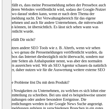
Mir gefällt es, dass meine Pressemeldung neben der Pressebox auch
auf anderen Websites veröffentlicht wird, sodass der Google-Nutzer
irgendwo darauf stoßen kann, wenn er nach dem Thema der
Pressemeldung sucht. Der Verwaltungsbereich für das eigene
Unternehmen und auch für andere Unternehmen, die mitverwaltet
werden können, ist übersichtlich. Es lässt sich sehen wann was
veröffentlicht wurde.
Was gefällt Dir nicht?
Wir nutzen andere SEO Tools wie z. B. Ahrefs, wenn wir sehen
wollen, wo genau die Pressemeldungen veröffentlicht wurden, da
Pressebox das Internet diesbezüglich nicht überwacht, sondern nur
bestimmte Seiten als Anhalspunkte nennt, was aber den normalen
Nutzern ausreichen wird. Wir als SEO Agentur schauen da natürlich
genauer, daher nutzen wir für die Auswertung weitere externe SEO
Tools.
Welche Probleme löst Du mit dem Produkt?
Es gibt Neuigkeiten zu Unternehmen, zu welchen es sich lohnt eine
Pressemitteilung zu schreiben. Bei uns sind es beispielsweise unsere
Veranstaltungen oder andere besondere Ereignisse. Die
Veröffentlichungen werden in der Google News Suche angezeigt.
Pressemeldungen gehören in verschiedenen Branchen in ein gutes