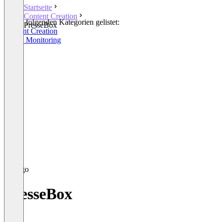
Startseite
Content Creation
In den folgenden Kategorien gelistet:
PresseBox
Content Creation
Media Monitoring
PresseBox