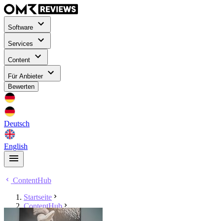
Software
Services
Content
Für Anbieter
Bewerten
Deutsch
English
ContentHub
Startseite
ContentHub
Markus Knopp