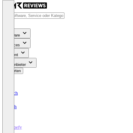
Software
Services
Content
Für Anbieter
Bewerten
Deutsch
English
Hypefy