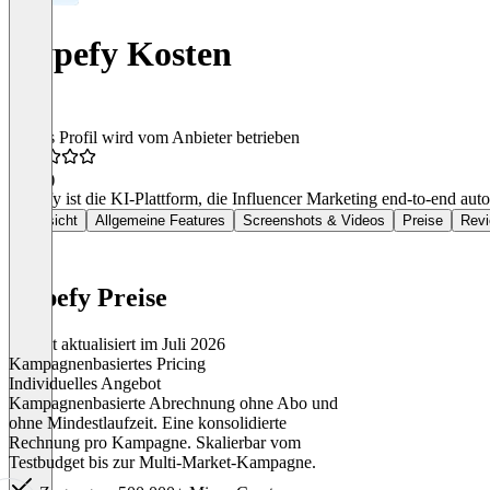
Hypefy Kosten
Dieses Profil wird vom Anbieter betrieben
4,6
(4)
Hypefy ist die KI-Plattform, die Influencer Marketing end-to-end aut
Übersicht
Allgemeine Features
Screenshots & Videos
Preise
Rev
Hypefy Preise
Zuletzt aktualisiert im Juli 2026
Kampagnenbasiertes Pricing
Individuelles Angebot
Kampagnenbasierte Abrechnung ohne Abo und
ohne Mindestlaufzeit. Eine konsolidierte
Rechnung pro Kampagne. Skalierbar vom
Testbudget bis zur Multi-Market-Kampagne.