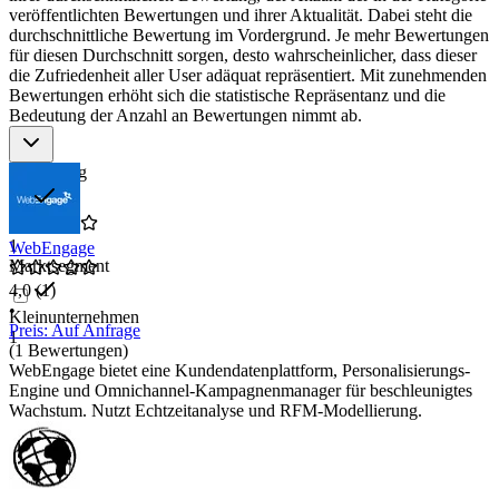
veröffentlichten Bewertungen und ihrer Aktualität. Dabei steht die
bestehenden Sicherheits- oder Managementsystemen.
durchschnittliche Bewertung im Vordergrund. Je mehr Bewertungen
Analysefunktionen
: Auswertung von Daten für verbesserte
für diesen Durchschnitt sorgen, desto wahrscheinlicher, dass dieser
Entscheidungsfindung.
die Zufriedenheit aller User adäquat repräsentiert. Mit zunehmenden
Benutzerfreundlichkeit
: Einfache Bedienung und klare
Bewertungen erhöht sich die statistische Repräsentanz und die
Benutzeroberfläche.
Bedeutung der Anzahl an Bewertungen nimmt ab.
Bewertung
1
WebEngage
Marktsegment
4,0
(1)
•
Kleinunternehmen
Preis: Auf Anfrage
1
(1 Bewertungen)
WebEngage bietet eine Kundendatenplattform, Personalisierungs-
Engine und Omnichannel-Kampagnenmanager für beschleunigtes
Wachstum. Nutzt Echtzeitanalyse und RFM-Modellierung.