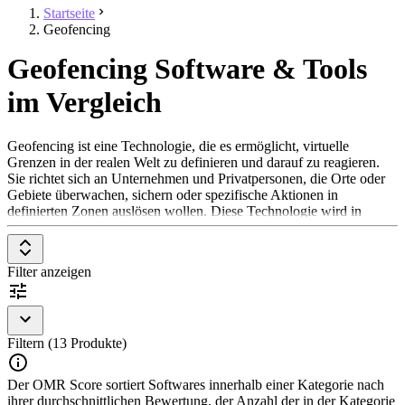
Startseite
Geofencing
Geofencing Software & Tools
im Vergleich
Geofencing ist eine Technologie, die es ermöglicht, virtuelle
Grenzen in der realen Welt zu definieren und darauf zu reagieren.
Sie richtet sich an Unternehmen und Privatpersonen, die Orte oder
Gebiete überwachen, sichern oder spezifische Aktionen in
definierten Zonen auslösen wollen. Diese Technologie wird in
zahlreichen Bereichen eingesetzt, darunter in der
Sicherheitsbranche, im Marketing, in der Logistik und in der
Personalverwaltung.
Filter anzeigen
Um in der Kategorie Geofencing aufgenommen zu werden, sollte
eine Lösung folgende Features und Eigenschaften aufweisen:
Echtzeit-Tracking
: Ständige Überwachung und sofortige
Filtern (13 Produkte)
Benachrichtigungen.
Benutzerdefinierte Geozonen
: Möglichkeit zur Erstellung
Der OMR Score sortiert Softwares innerhalb einer Kategorie nach
und Anpassung von Geo-Zonen.
ihrer durchschnittlichen Bewertung, der Anzahl der in der Kategorie
Integration mit anderen Systemen
: Kompatibilität mit