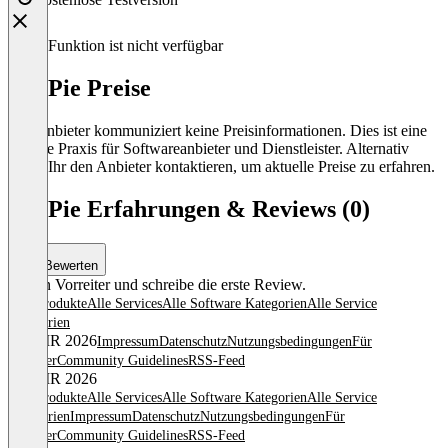
Diese Funktion ist nicht verfügbar
XMPie Preise
Der Anbieter kommuniziert keine Preisinformationen. Dies ist eine
übliche Praxis für Softwareanbieter und Dienstleister. Alternativ
könnt Ihr den Anbieter kontaktieren, um aktuelle Preise zu erfahren.
XMPie Erfahrungen & Reviews (0)
Bewerten
Sei ein Vorreiter und schreibe die erste Review.
Alle Produkte
Alle Services
Alle Software Kategorien
Alle Service
Kategorien
© OMR 2026
Impressum
Datenschutz
Nutzungsbedingungen
Für
Anbieter
Community Guidelines
RSS-Feed
© OMR 2026
Alle Produkte
Alle Services
Alle Software Kategorien
Alle Service
Kategorien
Impressum
Datenschutz
Nutzungsbedingungen
Für
Anbieter
Community Guidelines
RSS-Feed