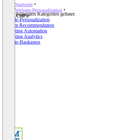
Startseite
Website-Personalization
In den folgenden Kategorien gelistet:
XMPie
Website-Personalization
Content Recommendation
Marketing Automation
Marketing Analytics
Website-Baukasten
+7