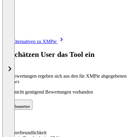
Item
Alle Alternativen zu XMPie
1
of
So schätzen User das Tool ein
8
Die Bewertungen ergeben sich aus den für XMPie abgegebenen
Reviews
Noch nicht genügend Bewertungen vorhanden
Bewerten
Benutzerfreundlichkeit
0
%