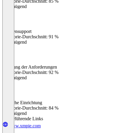
Kategorie-Durchschnitt: 85 %
Ungenügend
Kundensupport
0
%
Kategorie-Durchschnitt: 91 %
Ungenügend
Erfüllung der Anforderungen
0
%
Kategorie-Durchschnitt: 92 %
Ungenügend
Einfache Einrichtung
0
%
Kategorie-Durchschnitt: 84 %
Ungenügend
Weiterführende Links
www.xmpie.com