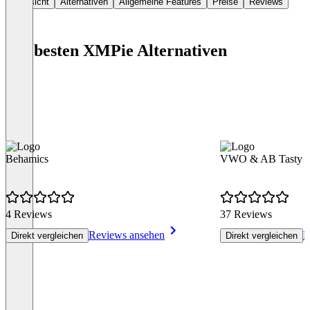
Übersicht
Alternativen
Allgemeine Features
Preise
Reviews
Die besten XMPie Alternativen
Behamics
VWO & AB Tasty
4 Reviews
37 Reviews
Reviews ansehen
R
Direkt vergleichen
Direkt vergleichen