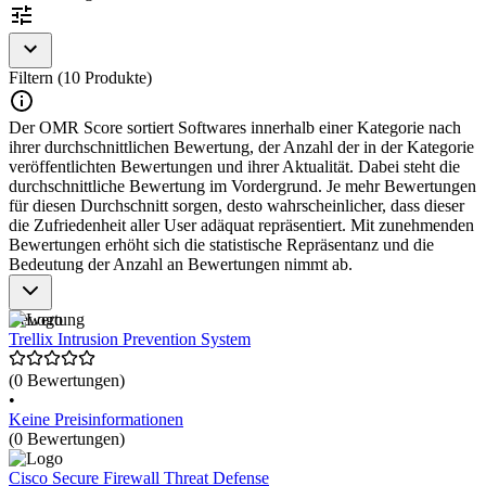
Während einige fortschrittliche Firewall-Lösungen ebenfalls über
IDPS-Funktionen verfügen, liegt ihr primärer Fokus auf der
Regulierung des Zugriffs auf Netzwerke, wohingegen IDPS speziell
für die Analyse und Überwachung des Netzwerkverkehrs entwickelt
Filtern (10 Produkte)
wurden, um verdächtige Muster zu erkennen.
Der OMR Score sortiert Softwares innerhalb einer Kategorie nach
Um in der Kategorie Intrusion Detection and Prevention Systems
ihrer durchschnittlichen Bewertung, der Anzahl der in der Kategorie
(IDPS) aufgenommen zu werden, sollte eine Lösung folgende
veröffentlichten Bewertungen und ihrer Aktualität. Dabei steht die
Features und Eigenschaften aufweisen:
durchschnittliche Bewertung im Vordergrund. Je mehr Bewertungen
für diesen Durchschnitt sorgen, desto wahrscheinlicher, dass dieser
Echtzeitüberwachung und -erkennung von Bedrohungen
die Zufriedenheit aller User adäquat repräsentiert. Mit zunehmenden
Automatisierte Reaktion auf erkannte Angriffe
Bewertungen erhöht sich die statistische Repräsentanz und die
Anpassbare Sicherheitsrichtlinien
Bedeutung der Anzahl an Bewertungen nimmt ab.
Detaillierte Protokollierung und Berichterstattung
Hohe Skalierbarkeit und Integration mit bestehenden IT-
Systemen
Bewertung
Trellix Intrusion Prevention System
(0 Bewertungen)
•
Keine Preisinformationen
(0 Bewertungen)
Cisco Secure Firewall Threat Defense