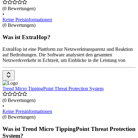
schnellen Reaktion auf Sicherheitsvorfälle. Die Preise gibt es auf
Anfrage beim Anbieter.
(0 Bewertungen)
•
Keine Preisinformationen
(0 Bewertungen)
Was ist ExtraHop?
ExtraHop ist eine Plattform zur Netzwerktransparenz und Reaktion
auf Bedrohungen. Die Software analysiert den gesamten
Netzwerkverkehr in Echtzeit, um Einblicke in die Leistung von
Anwendungen und die Erkennung von Sicherheitsbedrohungen zu
ermöglichen. Sie bietet automatische Erkennung von Anomalien
und hilft bei der Untersuchung von Sicherheitsvorfällen. ExtraHop
unterstützt IT- und Sicherheitsteams dabei, die Betriebsabläufe zu
optimieren und Risiken zu minimieren. Die Preise gibt es auf
Trend Micro TippingPoint Threat Protection System
Anfrage beim Anbieter.
(0 Bewertungen)
•
Keine Preisinformationen
(0 Bewertungen)
Was ist Trend Micro TippingPoint Threat Protection
System?