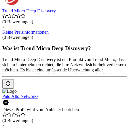
Trend Micro Deep Discovery
(0 Bewertungen)
•
Keine Preisinformationen
(0 Bewertungen)
Was ist Trend Micro Deep Discovery?
Trend Micro Deep Discovery ist ein Produkt von Trend Micro, das
sich an Unternehmen richtet, die ihre Netzwerksicherheit verbessern
möchten. Es bietet eine umfassende Überwachung aller
Netzwerkports und Protokolle, benutzerdefiniertes Sandboxing und
erweiterte Erkennungs- und Reaktionsfunktionen. Mit Trend Micro
Deep Discovery können Unternehmen gezielte Angriffe und
Ransomware im gesamten Netzwerk erkennen und verhindern. Das
Pricing-Modell ist auf Anfrage erhältlich.
Palo Alto Networks
Dieses Profil wird vom Anbieter betrieben
(0 Bewertungen)
•