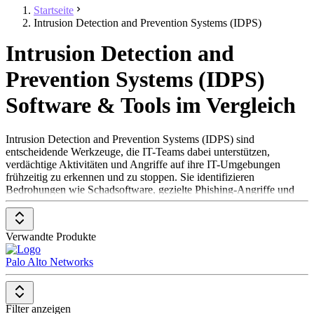
Startseite
Intrusion Detection and Prevention Systems (IDPS)
Intrusion Detection and
Prevention Systems (IDPS)
Software & Tools im Vergleich
Intrusion Detection and Prevention Systems (IDPS) sind
entscheidende Werkzeuge, die IT-Teams dabei unterstützen,
verdächtige Aktivitäten und Angriffe auf ihre IT-Umgebungen
frühzeitig zu erkennen und zu stoppen. Sie identifizieren
Bedrohungen wie Schadsoftware, gezielte Phishing-Angriffe und
andere internetbasierte Gefahren. Zudem bieten sie präventive
Schutzfunktionen, die helfen, interne Sicherheitsrisiken oder
potenziell kompromittierte Systeme rechtzeitig zu entschärfen.
Verwandte Produkte
IDPS-Lösungen überwachen Netzwerke auf ungewöhnliche
Palo Alto Networks
Aktivitäten und Sicherheitslücken, die Unternehmen anfällig für
Cyberangriffe machen könnten. Organisationen implementieren
solche Systeme, um ihre sensiblen Daten zu schützen und die
Stabilität ihrer IT-Infrastruktur sicherzustellen.
Filter anzeigen