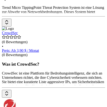
Trend Micro TippingPoint Threat Protection System ist eine Lösung
zur Abwehr von Netzwerkbedrohungen. Dieses System bietet
fortschrittliche Intrusion Prevention (IPS) und Network Defense, um
Unternehmen vor bekannten und unbekannten Schwachstellen
sowie Zero-Day-Exploits zu schützen. Es nutzt eine Kombination
aus Deep Packet Inspection und Reputationsdiensten, um
CrowdSec
schädlichen Datenverkehr zu identifizieren und zu blockieren. Die
Lösung hilft, die Netzwerksicherheit zu stärken und
Unterbrechungen durch Angriffe zu minimieren. Die Preise gibt es
(0 Bewertungen)
auf Anfrage beim Anbieter.
•
Preis: Ab 3,90 $ / Monat
(0 Bewertungen)
Was ist CrowdSec?
CrowdSec ist eine Plattform für Bedrohungsintelligenz, die sich an
Unternehmen richtet, die ihre Cybersicherheit verbessern möchten.
Sie bietet eine kuratierte Liste aggressiver IPs, um Sicherheitsrisiken
zu minimieren. Die Hauptfunktionen umfassen die Bereitstellung
von Echtzeitdaten, eine hohe Datenvielfalt und eine tägliche
Rotation von IPs. CrowdSec ermöglicht eine einfache Integration in
bestehende Systeme. Die Preisgestaltung erfolgt über ein flexibles
Modell, das auf den Bedürfnissen der