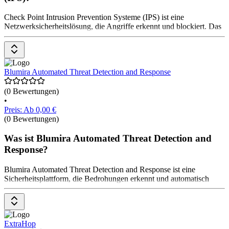
Check Point Intrusion Prevention Systeme (IPS) ist eine
Netzwerksicherheitslösung, die Angriffe erkennt und blockiert. Das
System analysiert den Netzwerkverkehr in Echtzeit, um Signaturen
bekannter Bedrohungen und verdächtige Verhaltensmuster zu
identifizieren. Es verhindert, dass bösartiger Traffic in das Netzwerk
gelangt, und schützt vor Exploits und Zero-Day-Angriffen. Check
Blumira Automated Threat Detection and Response
Point IPS ist darauf ausgelegt, Netzwerke vor einer Vielzahl von
Cyberbedrohungen zu schützen. Die Preise gibt es auf Anfrage beim
Anbieter.
(0 Bewertungen)
•
Preis: Ab 0,00 €
(0 Bewertungen)
Was ist Blumira Automated Threat Detection and
Response?
Blumira Automated Threat Detection and Response ist eine
Sicherheitsplattform, die Bedrohungen erkennt und automatisch
darauf reagiert. Die Software sammelt und analysiert Log-Daten, um
verdächtige Aktivitäten zu identifizieren und Alarmierungen zu
generieren. Sie bietet automatisierte Gegenmaßnahmen, um Angriffe
zu stoppen und die Auswirkungen zu minimieren. Nutzer*innen
ExtraHop
profitieren von einer vereinfachten Sicherheitsverwaltung und einer