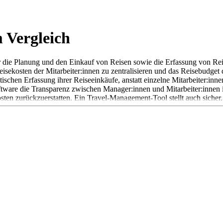
 Vergleich
ür die Planung und den Einkauf von Reisen sowie die Erfassung von Re
sekosten der Mitarbeiter:innen zu zentralisieren und das Reisebudget
hen Erfassung ihrer Reiseeinkäufe, anstatt einzelne Mitarbeiter:innen
ware die Transparenz zwischen Manager:innen und Mitarbeiter:innen i
sten zurückzuerstatten. Ein Travel-Management-Tool stellt auch sicher,
 mit Funktionen zur Spesenverwaltung und Kilometerzähler oder verfügen
e Lösung:
r Spesenmanagementfunktionen bereitstellen
nbeziehen
 in Bezug auf Geschäftsreisen erhöhen