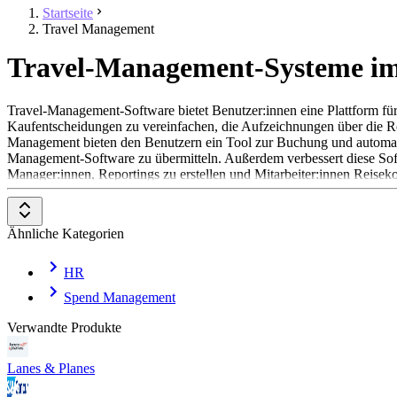
Startseite
Travel Management
Travel-Management-Systeme im
Travel-Management-Software bietet Benutzer:innen eine Plattform f
Kaufentscheidungen zu vereinfachen, die Aufzeichnungen über die Rei
Management bieten den Benutzern ein Tool zur Buchung und automatisc
Management-Software zu übermitteln. Außerdem verbessert diese Soft
Manager:innen, Reportings zu erstellen und Mitarbeiter:innen Reiseko
Unternehmensrichtlinien übereinstimmen.
Die Software-Lösungen in dieser Kategorie sind oft Teil eines Tools
Ähnliche Kategorien
Management-Systeme speziell auf die Abrechnung von Reisekosten.
Um sich als Travel-Management-Software zu qualifizieren, muss ein
HR
eine Plattform für die Reisebuchung bieten
Spend Management
Ausgaben im Zusammenhang mit Mitarbeiterreisen erfassen
Verwandte Produkte
eine Integration mit Expense-Management-Software bieten ode
Abrechnungen für Reisekosten drucken oder einreichen
Unternehmensrichtlinien für Geschäftsreisen zur Einhaltung ei
Lanes & Planes
das Reisebudget des Unternehmens kontrollieren
die Transparenz zwischen Manager:innen und Mitarbeiter:innen