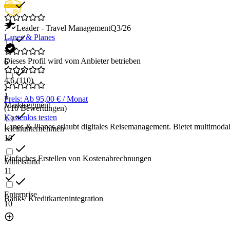
7
Leader - Travel Management
Q3/26
Lanes & Planes
Dieses Profil wird vom Anbieter betrieben
6
4,6
(110)
•
1
Preis: Ab 95,00 € / Monat
Marktsegment
(110 Bewertungen)
Kostenlos testen
Lanes & Planes erlaubt digitales Reisemanagement. Bietet multimod
Kleinunternehmen
10
Einfaches Erstellen von Kostenabrechnungen
Mittelstand
11
Enterprise
Bank-/ Kreditkartenintegration
10