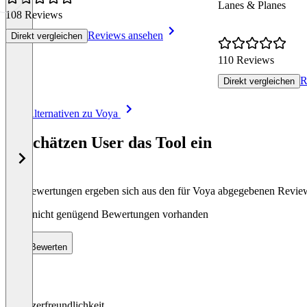
Lanes & Planes
108 Reviews
Reviews ansehen
Direkt vergleichen
110 Reviews
R
Direkt vergleichen
Item
Alle Alternativen zu Voya
1
of
So schätzen User das Tool ein
8
Die Bewertungen ergeben sich aus den für Voya abgegebenen Revie
Noch nicht genügend Bewertungen vorhanden
Bewerten
Benutzerfreundlichkeit