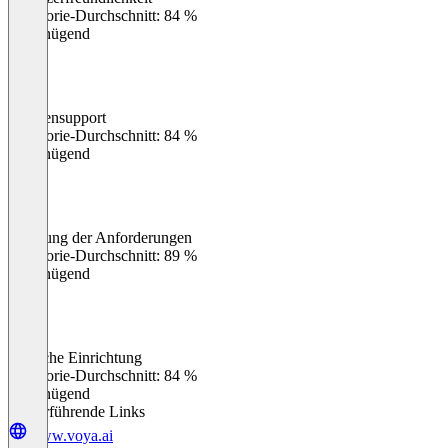
0
%
Kategorie-Durchschnitt: 84 %
Ungenügend
Kundensupport
0
%
Kategorie-Durchschnitt: 84 %
Ungenügend
Erfüllung der Anforderungen
0
%
Kategorie-Durchschnitt: 89 %
Ungenügend
Einfache Einrichtung
0
%
Kategorie-Durchschnitt: 84 %
Ungenügend
Weiterführende Links
www.voya.ai