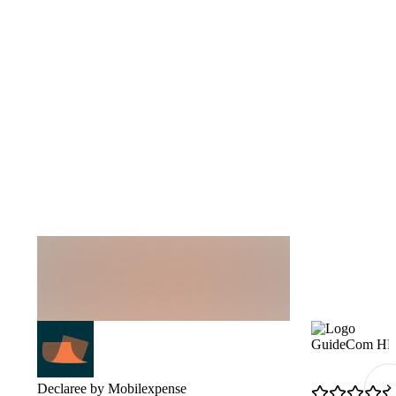
GuideCom HR 
Declaree by Mobilexpense