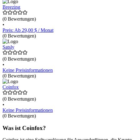
Steuerbericht. Das Preismodell bietet sowohl einen kostenlosen Plan
mit eingeschränkten Funktionen als auch einen PRO
Breezing
(0 Bewertungen)
•
Preis: Ab 29,00 $ / Monat
(0 Bewertungen)
Satsly
(0 Bewertungen)
•
Keine Preisinformationen
(0 Bewertungen)
Coinfox
(0 Bewertungen)
•
Keine Preisinformationen
(0 Bewertungen)
Was ist Coinfox?
Coinfox ist eine Softwarelösung für Anwender*innen, die Krypto-