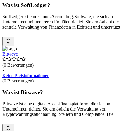
Was ist SoftLedger?
SoftLedger ist eine Cloud-Accounting-Software, die sich an
Unternehmen mit mehreren Entitäten richtet. Sie ermöglicht die
zentrale Verwaltung von Finanzdaten in Echtzeit und unterstützt
komplexe Berichterstattung. Die Software bietet Funktionen wie
automatisierte Buchhaltung, Cashflow-Management, digitale
Vermögensverwaltung und eine API für individuelle Anpassungen.
Preise sind auf Anfrage erhältlich.
Bitwave
(0 Bewertungen)
•
Keine Preisinformationen
(0 Bewertungen)
Was ist Bitwave?
Bitwave ist eine digitale Asset-Finanzplattform, die sich an
Unternehmen richtet. Sie ermöglicht die Verwaltung von
Kryptowährungsbuchhaltung, Steuern und Compliance. Die
Plattform bietet Funktionen wie automatisierte Buchhaltung, DeFi-
Überwachung, institutionelle Abstimmung und B2B-Krypto-
Zahlungen. Zudem unterstützt sie die Integration mit führenden