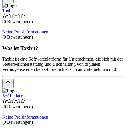
Umwandlung von On-Chain-Aktivitäten in prüfbare Finanzberichte.
Sie unterstützt verschiedene Anwendungsfälle, darunter Banken,
Taxbit
CeFi
(0 Bewertungen)
•
Keine Preisinformationen
(0 Bewertungen)
Was ist Taxbit?
Taxbit ist eine Softwareplattform für Unternehmen, die sich mit der
Steuerberichterstattung und Buchhaltung von digitalen
Vermögenswerten befasst. Sie richtet sich an Unternehmen und
öffentliche Einrichtungen, die Compliance und
Finanzberichterstattung optimieren möchten. Die Plattform bietet
modulare Lösungen für die Steuerberichterstattung, automatisierte
Finanzberichterstattung und umfassende Compliance-Tools. Sie
unterstützt Anwender*innen bei der Datenintegration, der Erstellung
SoftLedger
von Steuerformularen und der Verwaltung von digitalen
Vermögenswerten. Die
(0 Bewertungen)
•
Keine Preisinformationen
(0 Bewertungen)