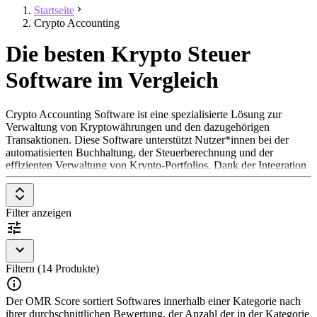
Startseite
Crypto Accounting
Die besten Krypto Steuer
Software im Vergleich
Crypto Accounting Software ist eine spezialisierte Lösung zur
Verwaltung von Kryptowährungen und den dazugehörigen
Transaktionen. Diese Software unterstützt Nutzer*innen bei der
automatisierten Buchhaltung, der Steuerberechnung und der
effizienten Verwaltung von Krypto-Portfolios. Dank der Integration
in Wallets, Börsen und Blockchain-Dienste können Daten
automatisch importiert und Transaktionen präzise erfasst werden.
Filter anzeigen
Crypto Accounting Software ist ideal für Unternehmen und
Einzelpersonen, die digitale Vermögenswerte nutzen,
Kryptowährungszahlungen tätigen oder handeln. Sie bietet
hilfreiche Funktionen wie Echtzeitkurse, Portfoliomanagement und
umfangreiche Berichte, um die Buchhaltungsprozesse zu
Filtern (14 Produkte)
vereinfachen.
Der OMR Score sortiert Softwares innerhalb einer Kategorie nach
Um in der Kategorie Crypto Accounting Software aufgenommen zu
ihrer durchschnittlichen Bewertung, der Anzahl der in der Kategorie
werden, sollte eine Lösung folgende Features und Eigenschaften