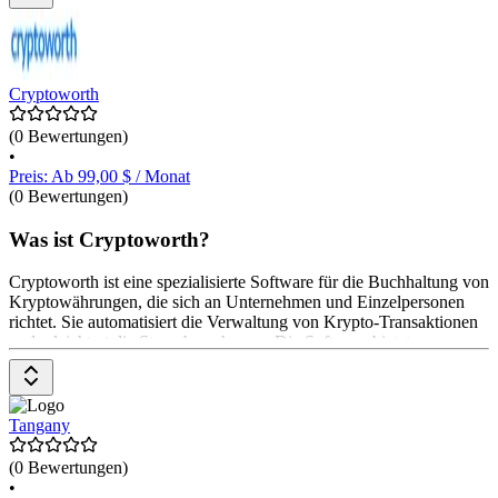
ERP-Systemen. Preise sind auf Anfrage verfügbar.
Cryptoworth
(0 Bewertungen)
•
Preis: Ab 99,00 $ / Monat
(0 Bewertungen)
Was ist Cryptoworth?
Cryptoworth ist eine spezialisierte Software für die Buchhaltung von
Kryptowährungen, die sich an Unternehmen und Einzelpersonen
richtet. Sie automatisiert die Verwaltung von Krypto-Transaktionen
und erleichtert die Steuerberechnung. Die Software bietet
Funktionen wie Datenintegration mit über 1000 Blockchains und
Börsen, Echtzeit-Transaktionsverfolgung und Unterstützung für
verschiedene Buchhaltungssysteme. Sie ist konform mit IFRS und
US GAAP. Das Preismodell umfasst einen kostenlosen Plan sowie
Tangany
Rabatte
(0 Bewertungen)
•