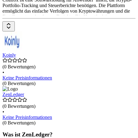
Portfolio-Tracking und Steuerberichte benötigen. Die Plattform
ermöglicht das einfache Verfolgen von Kryptowährungen und die
Erstellung steuerkonformer Berichte. Die Hauptfunktionen
umfassen automatisierte Datenimporte von über 300 Börsen und
Wallets, eine intuitive Benutzeroberfläche sowie die Berechnung
von Krypto-Steuern gemäß deutschen Steuerregeln. Die
Grundfunktionen sind kostenlos, während für den vollen
Funktionsumfang verschiedene Abo
Koinly
(0 Bewertungen)
•
Keine Preisinformationen
(0 Bewertungen)
ZenLedger
(0 Bewertungen)
•
Keine Preisinformationen
(0 Bewertungen)
Was ist ZenLedger?