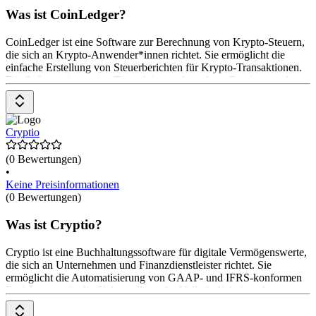
Was ist CoinLedger?
CoinLedger ist eine Software zur Berechnung von Krypto-Steuern,
die sich an Krypto-Anwender*innen richtet. Sie ermöglicht die
einfache Erstellung von Steuerberichten für Krypto-Transaktionen.
Die Software importiert Transaktionen, berechnet Gewinne und
Verluste und generiert Steuerberichte. Sie bietet auch Portfolio-
Tracking und Integrationen mit verschiedenen Plattformen. Die
Preisgestaltung umfasst eine kostenlose Nutzung für grundlegende
Funktionen, während erweiterte Dienstleistungen kostenpflichtig
Cryptio
sind.
(0 Bewertungen)
•
Keine Preisinformationen
(0 Bewertungen)
Was ist Cryptio?
Cryptio ist eine Buchhaltungssoftware für digitale Vermögenswerte,
die sich an Unternehmen und Finanzdienstleister richtet. Sie
ermöglicht die Automatisierung von GAAP- und IFRS-konformen
Berichten sowie die Sicherstellung der Vollständigkeit und
Genauigkeit von Krypto-Daten. Die Software bietet Funktionen wie
Blockchain-Datenabgleich, interne Kontrollen und die