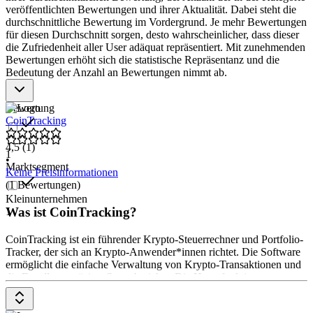
veröffentlichten Bewertungen und ihrer Aktualität. Dabei steht die
aufweisen:
durchschnittliche Bewertung im Vordergrund. Je mehr Bewertungen
für diesen Durchschnitt sorgen, desto wahrscheinlicher, dass dieser
Automatisierte Verarbeitung von Krypto-Transaktionen
die Zufriedenheit aller User adäquat repräsentiert. Mit zunehmenden
und -Datenimporten
Bewertungen erhöht sich die statistische Repräsentanz und die
Integration mit Wallets, Börsen und Blockchain-Diensten
Bedeutung der Anzahl an Bewertungen nimmt ab.
Funktionen für Steuerberechnung und gesetzeskonforme
Berichterstattung
Bereitstellung von Echtzeitkursen für Kryptowährungen
Bewertung
und Fiat-Geld
CoinTracking
Benutzerfreundliche Dashboards und Berichte für
umfassende Analysen
4,5
(1)
1
•
Marktsegment
Keine Preisinformationen
(1 Bewertungen)
Kleinunternehmen
Was ist CoinTracking?
1
CoinTracking ist ein führender Krypto-Steuerrechner und Portfolio-
Tracker, der sich an Krypto-Anwender*innen richtet. Die Software
ermöglicht die einfache Verwaltung von Krypto-Transaktionen und
die Erstellung präziser Steuerberichte. Die Hauptfunktionen
umfassen über 300 Importmöglichkeiten, Portfolio-Tracking mit
mehr als 25 benutzerdefinierten Berichten und einen zuverlässigen