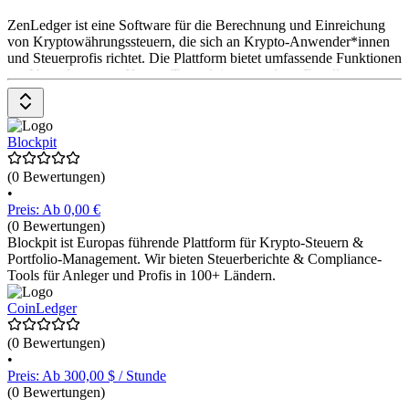
ZenLedger ist eine Software für die Berechnung und Einreichung
von Kryptowährungssteuern, die sich an Krypto-Anwender*innen
und Steuerprofis richtet. Die Plattform bietet umfassende Funktionen
zur Verwaltung von Krypto-Transaktionen und zur Erstellung von
Steuerberichten. ZenLedger unterstützt alle gängigen Krypto-Börsen
und Wallets, ermöglicht die Berechnung von Kapitalgewinnen und -
verlusten und bietet eine einfache Download-Funktion für
Steuerformulare. Die Preisgestaltung umfasst verschiedene
Blockpit
(0 Bewertungen)
•
Preis: Ab 0,00 €
(0 Bewertungen)
Blockpit ist Europas führende Plattform für Krypto-Steuern &
Portfolio-Management. Wir bieten Steuerberichte & Compliance-
Tools für Anleger und Profis in 100+ Ländern.
CoinLedger
(0 Bewertungen)
•
Preis: Ab 300,00 $ / Stunde
(0 Bewertungen)