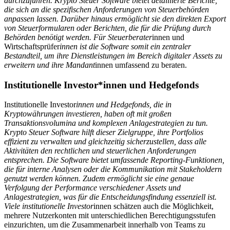
durchzuführen. Krypto Steuer Software bietet detaillierte Berichte,
die sich an die spezifischen Anforderungen von Steuerbehörden
anpassen lassen. Darüber hinaus ermöglicht sie den direkten Export
von Steuerformularen oder Berichten, die für die Prüfung durch
Behörden benötigt werden. Für Steuerberater
innen und
Wirtschaftsprüfer
innen ist die Software somit ein zentraler
Bestandteil, um ihre Dienstleistungen im Bereich digitaler Assets zu
erweitern und ihre Mandant
innen umfassend zu beraten.
Institutionelle Investor*innen und Hedgefonds
Institutionelle Investor
innen und Hedgefonds, die in
Kryptowährungen investieren, haben oft mit großen
Transaktionsvolumina und komplexen Anlagestrategien zu tun.
Krypto Steuer Software hilft dieser Zielgruppe, ihre Portfolios
effizient zu verwalten und gleichzeitig sicherzustellen, dass alle
Aktivitäten den rechtlichen und steuerlichen Anforderungen
entsprechen. Die Software bietet umfassende Reporting-Funktionen,
die für interne Analysen oder die Kommunikation mit Stakeholdern
genutzt werden können. Zudem ermöglicht sie eine genaue
Verfolgung der Performance verschiedener Assets und
Anlagestrategien, was für die Entscheidungsfindung essenziell ist.
Viele institutionelle Investor
innen schätzen auch die Möglichkeit,
mehrere Nutzerkonten mit unterschiedlichen Berechtigungsstufen
einzurichten, um die Zusammenarbeit innerhalb von Teams zu