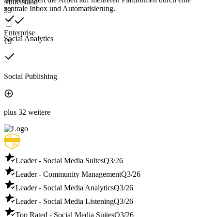
Mittelstand
zentrale Inbox und Automatisierung.
33
Enterprise
Social Analytics
19
Social Publishing
plus 32 weitere
Leader - Social Media Suites
Q3/26
Leader - Community Management
Q3/26
Leader - Social Media Analytics
Q3/26
Leader - Social Media Listening
Q3/26
Top Rated - Social Media Suites
Q3/26