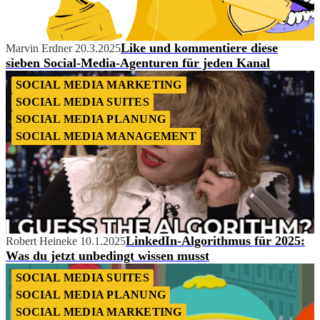
Like und kommentiere diese
Marvin Erdner
20.3.2025
sieben Social-Media-Agenturen für jeden Kanal
SOCIAL MEDIA MARKETING
SOCIAL MEDIA SUITES
SOCIAL MEDIA PLANUNG
SOCIAL MEDIA MANAGEMENT
LinkedIn-Algorithmus für 2025:
Robert Heineke
10.1.2025
Was du jetzt unbedingt wissen musst
SOCIAL MEDIA SUITES
SOCIAL MEDIA PLANUNG
SOCIAL MEDIA MARKETING