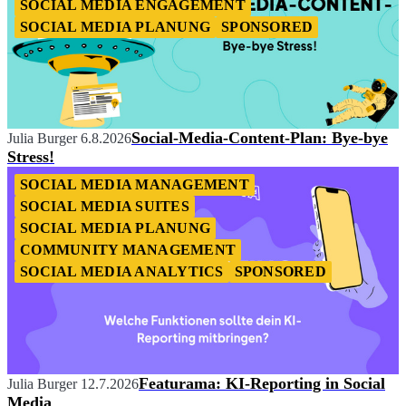
SOCIAL MEDIA ENGAGEMENT
SOCIAL MEDIA PLANUNG
SPONSORED
Social-Media-Content-Plan: Bye-bye
Julia Burger
6.8.2026
Stress!
SOCIAL MEDIA MANAGEMENT
SOCIAL MEDIA SUITES
SOCIAL MEDIA PLANUNG
COMMUNITY MANAGEMENT
SOCIAL MEDIA ANALYTICS
SPONSORED
Featurama: KI-Reporting in Social
Julia Burger
12.7.2026
Media