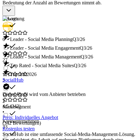
Bedeutung der Anzahl an Bewertungen nimmt ab.
Bewertung
6
Leader - Social Media Planning
Q3/26
Leader - Social Media Engagement
Q3/26
Leader - Social Media Management
Q3/26
27
Top Rated - Social Media Suites
Q3/26
Top 100
2026
SocialHub
2
Dieses Profil wird vom Anbieter betrieben
2
4,5
(342)
Marktsegment
•
Preis: Individuelles Angebot
Kleinunternehmen
(342 Bewertungen)
33
Kostenlos testen
SocialHub ist eine umfassende Social-Media-Management-Lösung.
Sie erleichtert die Arbeit auf mehreren Plattformen durch eine