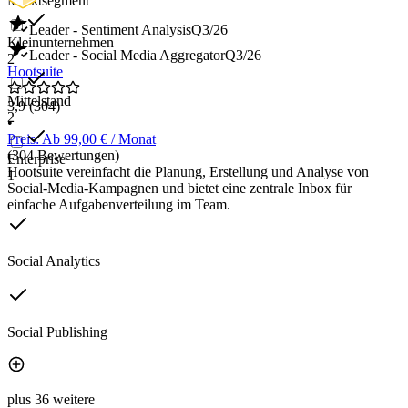
Marktsegment
Leader - Sentiment Analysis
Q3/26
Kleinunternehmen
Leader - Social Media Aggregator
Q3/26
2
Hootsuite
Mittelstand
3,9
(304)
2
•
Preis: Ab 99,00 € / Monat
(304 Bewertungen)
Enterprise
Hootsuite vereinfacht die Planung, Erstellung und Analyse von
1
Social-Media-Kampagnen und bietet eine zentrale Inbox für
einfache Aufgabenverteilung im Team.
Social Analytics
Social Publishing
plus 36 weitere