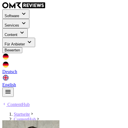
Software
Services
Content
Für Anbieter
Bewerten
Deutsch
English
ContentHub
Startseite
ContentHub
Nicole Eisebraun