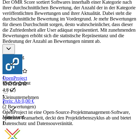
Der OMR Score sortiert Softwares innerhalb einer Kategorie nach
ihrer durchschnittlichen Bewertung, der Anzahl der in der Kategorie
veröffentlichten Bewertungen und ihrer Aktualität. Dabei steht die
durchschnittliche Bewertung im Vordergrund. Je mehr Bewertungen
für diesen Durchschnitt sorgen, desto wahrscheinlicher, dass dieser
die Zufriedenheit aller User adäquat repräsentiert. Mit zunehmenden
Bewertungen erhöht sich die statistische Repräsentanz und die
Bedeutung der Anzahl an Bewertungen nimmt ab.
Bewertung
1
OpenProject
Marktsegment
4,8
(2)
•
Kleinunternehmen
Preis: Ab 0,00 €
1
(2 Bewertungen)
OpenProject ist eine Open-Source-Projektmanagement-Software,
Mittelstand
optimiert Teamarbeit, deckt den Projektlebenszyklus ab und bietet
1
Datenschutz und Datensouveränität.