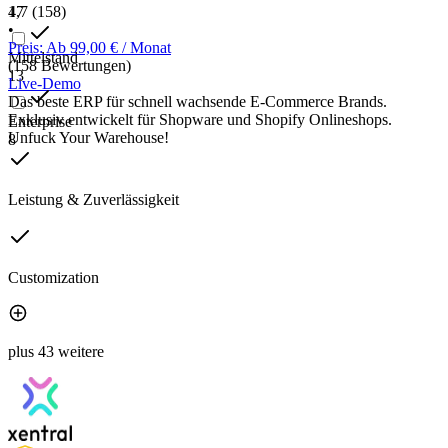
17
4,7
(158)
•
Preis: Ab 99,00 € / Monat
Mittelstand
(158 Bewertungen)
13
Live-Demo
Das beste ERP für schnell wachsende E-Commerce Brands.
Exklusiv entwickelt für Shopware und Shopify Onlineshops.
Enterprise
Unfuck Your Warehouse!
8
Leistung & Zuverlässigkeit
Customization
plus 43 weitere