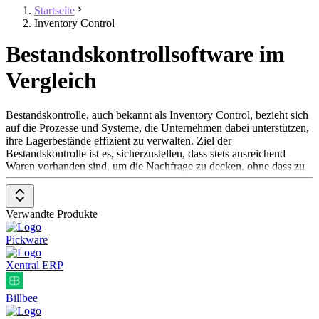
Startseite
Inventory Control
Bestandskontrollsoftware im
Vergleich
Bestandskontrolle, auch bekannt als Inventory Control, bezieht sich
auf die Prozesse und Systeme, die Unternehmen dabei unterstützen,
ihre Lagerbestände effizient zu verwalten. Ziel der
Bestandskontrolle ist es, sicherzustellen, dass stets ausreichend
Waren vorhanden sind, um die Nachfrage zu decken, ohne dass zu
viele Produkte ungenutzt im Lager liegen. Durch eine präzise
Bestandskontrolle können Unternehmen ihre Lagerhaltungskosten
senken, Engpässe vermeiden und den Warenfluss optimieren.
Verwandte Produkte
Bestandskontrollsoftware richtet sich an Unternehmen
Pickware
unterschiedlicher Branchen, die physische Produkte herstellen,
vertreiben oder verkaufen. Sie wird häufig in Verbindung mit ERP-
Xentral ERP
und Lagerverwaltungssystemen (WMS) genutzt, um den Überblick
über Wareneingänge, -ausgänge und Bestandsbewegungen zu
behalten. Funktionen wie Echtzeit-Updates, Automatisierung und
Billbee
prädiktive Analysen helfen dabei, den Bestand stets optimal zu
steuern.