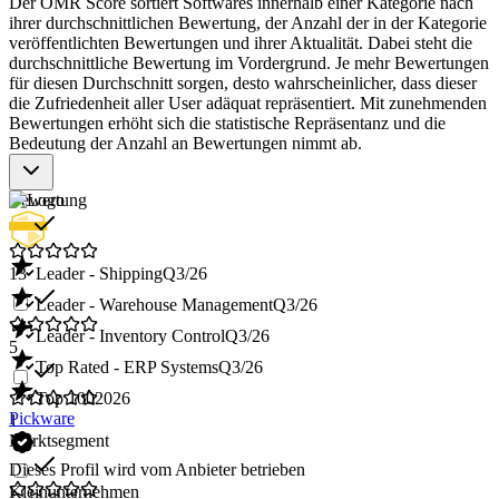
Der OMR Score sortiert Softwares innerhalb einer Kategorie nach
ihrer durchschnittlichen Bewertung, der Anzahl der in der Kategorie
veröffentlichten Bewertungen und ihrer Aktualität. Dabei steht die
durchschnittliche Bewertung im Vordergrund. Je mehr Bewertungen
für diesen Durchschnitt sorgen, desto wahrscheinlicher, dass dieser
die Zufriedenheit aller User adäquat repräsentiert. Mit zunehmenden
Bewertungen erhöht sich die statistische Repräsentanz und die
Bedeutung der Anzahl an Bewertungen nimmt ab.
Bewertung
13
Leader - Shipping
Q3/26
Leader - Warehouse Management
Q3/26
Leader - Inventory Control
Q3/26
5
Top Rated - ERP Systems
Q3/26
Top 100
2026
Pickware
1
Marktsegment
Dieses Profil wird vom Anbieter betrieben
Kleinunternehmen