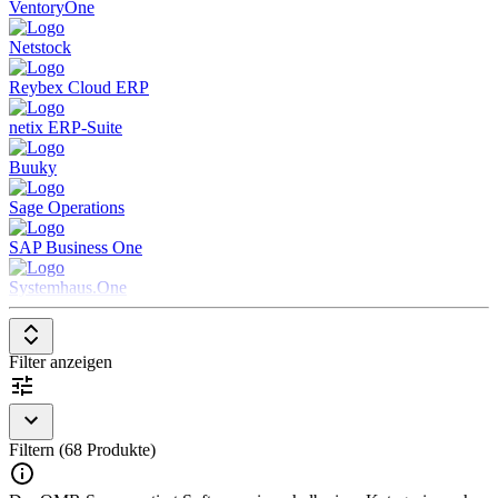
VentoryOne
Um in der Kategorie Bestandskontrolle berücksichtigt zu werden,
Netstock
sollte eine Lösung folgende Merkmale aufweisen:
Reybex Cloud ERP
Echtzeit-Überwachung der Lagerbestände
Automatisierte Bestandsaktualisierungen bei
netix ERP-Suite
Wareneingang und -ausgang
Benachrichtigungen bei niedrigen Beständen oder
Buuky
Überbeständen
Analysen und Berichte zur Bestandsoptimierung
Sage Operations
SAP Business One
Systemhaus.One
Filter anzeigen
Filtern (68 Produkte)