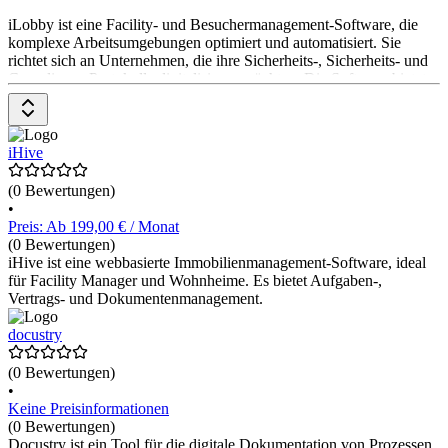
iLobby ist eine Facility- und Besuchermanagement-Software, die
komplexe Arbeitsumgebungen optimiert und automatisiert. Sie
richtet sich an Unternehmen, die ihre Sicherheits-, Sicherheits- und
Compliance-Protokolle digitalisieren möchten. Die Software bietet
verschiedene Funktionen wie Besucherverwaltung,
Notfallbenachrichtigungen, Zugangskontrolle und Paketverfolgung.
Sie ermöglicht es den Anwender*innen, ihre Lieblingstools in die
Plattform zu integrieren. iLobby bietet verschiedene Preismodelle
iHive
an, die auf die spezifischen Bedürfnisse der Anwender*innen
zugeschnitten sind.
(0 Bewertungen)
•
Preis: Ab 199,00 € / Monat
(0 Bewertungen)
iHive ist eine webbasierte Immobilienmanagement-Software, ideal
für Facility Manager und Wohnheime. Es bietet Aufgaben-,
Vertrags- und Dokumentenmanagement.
docustry
(0 Bewertungen)
•
Keine Preisinformationen
(0 Bewertungen)
Docustry ist ein Tool für die digitale Dokumentation von Prozessen