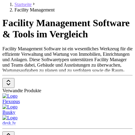
Startseite
Facility Management
Facility Management Software
& Tools im Vergleich
Facility Management Software ist ein wesentliches Werkzeug für die
effiziente Verwaltung und Wartung von Immobilien, Einrichtungen
und Anlagen. Diese Softwaretypen unterstützen Facility Manager
und Teams dabei, Gebäude und Ausrüstungen zu überwachen,
Wartungsaufgaben zu planen und zu verfolgen sowie die Raum-
und Ressourcennutzung zu optimieren. Sie ist unerlässlich in
verschiedenen Branchen, darunter Unternehmensbüros,
Bildungseinrichtungen, Gesundheitseinrichtungen und
Verwandte Produkte
Industrieanlagen. Facility Management Software trägt dazu bei,
Betriebskosten zu senken, die Lebensdauer von Anlagen zu
Flexopus
verlängern und eine sichere, komfortable Umgebung für
Nutzer*innen zu schaffen.
Buuky
Um in der Kategorie Facility Management Software aufgenommen
desk.ly
zu werden, sollte eine Lösung folgende Features und Eigenschaften
aufweisen: