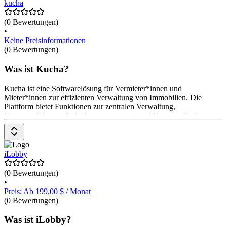
kucha
(0 Bewertungen)
•
Keine Preisinformationen
(0 Bewertungen)
Was ist Kucha?
Kucha ist eine Softwarelösung für Vermieter*innen und
Mieter*innen zur effizienten Verwaltung von Immobilien. Die
Plattform bietet Funktionen zur zentralen Verwaltung,
Finanzverfolgung, Aufgabenmanagement und Kommunikation.
Kucha ermöglicht die Automatisierung von Mietzahlungen, die
Überwachung von Wartungsanfragen und die Analyse von
Verbrauchsdaten. Die App wird im September 2024 veröffentlicht.
Preisinformationen sind derzeit nicht verfügbar.
iLobby
(0 Bewertungen)
•
Preis: Ab 199,00 $ / Monat
(0 Bewertungen)
Was ist iLobby?