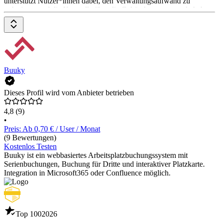
unterstützt Nutzer*innen dabei, den Verwaltungsaufwand zu
reduzieren und die Kontrolle über die Gebäudewartung zu behalten.
Ein kostenloser 14-Tage-Test ist verfügbar. Die Preise gibt es auf
Anfrage beim Anbieter.
Buuky
Dieses Profil wird vom Anbieter betrieben
4,8
(9)
•
Preis: Ab 0,70 € / User / Monat
(9 Bewertungen)
Kostenlos Testen
Buuky ist ein webbasiertes Arbeitsplatzbuchungssystem mit
Serienbuchungen, Buchung für Dritte und interaktiver Platzkarte.
Integration in Microsoft365 oder Confluence möglich.
Top 100
2026