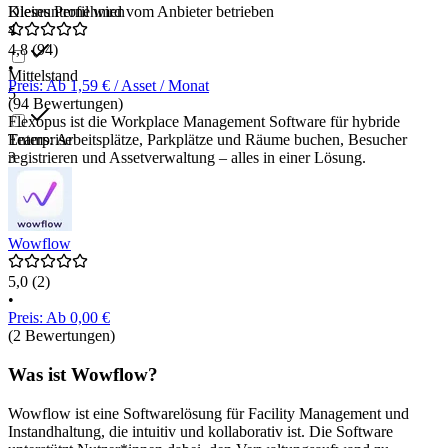
Kleinunternehmen
Dieses Profil wird vom Anbieter betrieben
4
4,8
(94)
•
Mittelstand
Preis: Ab 1,59 € / Asset / Monat
5
(94 Bewertungen)
Flexopus ist die Workplace Management Software für hybride
Enterprise
Teams: Arbeitsplätze, Parkplätze und Räume buchen, Besucher
3
registrieren und Assetverwaltung – alles in einer Lösung.
Wowflow
5,0
(2)
•
Preis: Ab 0,00 €
(2 Bewertungen)
Was ist Wowflow?
Wowflow ist eine Softwarelösung für Facility Management und
Instandhaltung, die intuitiv und kollaborativ ist. Die Software