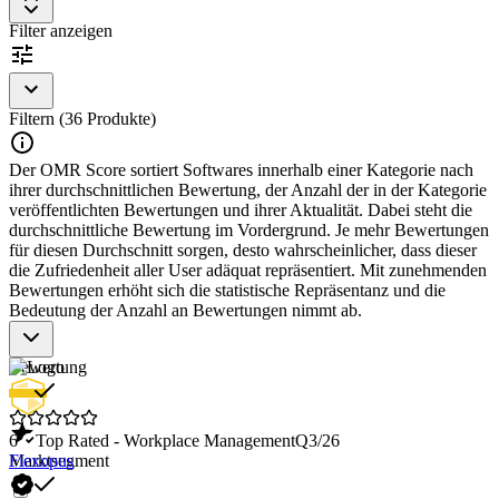
Anlagen- und Wartungsmanagement
: Effiziente Planung
Filter anzeigen
und Überwachung von Wartungsarbeiten.
Raum- und Ressourcenplanung
: Tools zur Optimierung der
Raumnutzung und Ressourcenverteilung.
Energieverwaltung
: Überwachung und Reduzierung des
Energieverbrauchs.
Filtern (36 Produkte)
Compliance-Management
: Unterstützung bei der Einhaltung
von Vorschriften und Normen.
Der OMR Score sortiert Softwares innerhalb einer Kategorie nach
Benutzerfreundliches Dashboard
: Einfacher Zugriff auf
ihrer durchschnittlichen Bewertung, der Anzahl der in der Kategorie
wichtige Informationen und Analysen.
veröffentlichten Bewertungen und ihrer Aktualität. Dabei steht die
durchschnittliche Bewertung im Vordergrund. Je mehr Bewertungen
für diesen Durchschnitt sorgen, desto wahrscheinlicher, dass dieser
die Zufriedenheit aller User adäquat repräsentiert. Mit zunehmenden
Bewertungen erhöht sich die statistische Repräsentanz und die
Bedeutung der Anzahl an Bewertungen nimmt ab.
Bewertung
6
Top Rated - Workplace Management
Q3/26
Marktsegment
Flexopus