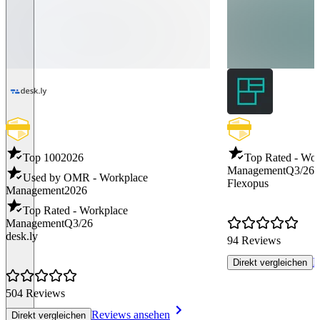
Top 100
2026
Top Rated - Wor
Management
Q3/26
Used by OMR - Workplace
Flexopus
Management
2026
Top Rated - Workplace
Management
Q3/26
desk.ly
94 Reviews
R
Direkt vergleichen
504 Reviews
Reviews ansehen
Direkt vergleichen