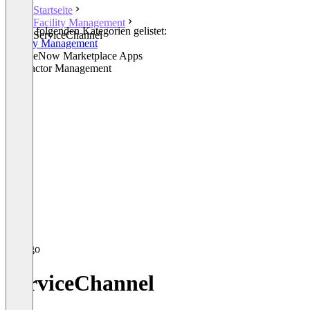
Startseite
Facility Management
In den folgenden Kategorien gelistet:
ServiceChannel
Facility Management
ServiceNow Marketplace Apps
Contractor Management
ServiceChannel