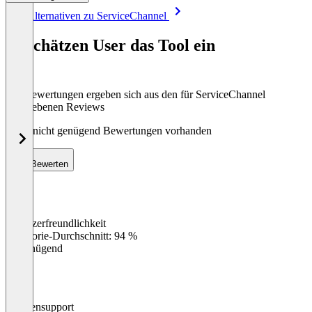
Item
Alle Alternativen zu ServiceChannel
1
of
So schätzen User das Tool ein
8
Die Bewertungen ergeben sich aus den für ServiceChannel
abgegebenen Reviews
Noch nicht genügend Bewertungen vorhanden
Bewerten
Benutzerfreundlichkeit
0
%
Kategorie-Durchschnitt: 94 %
Ungenügend
Kundensupport
0
%