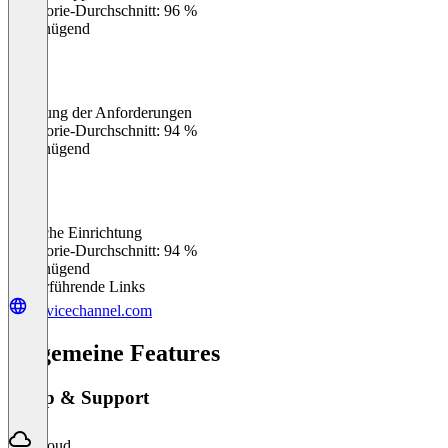
Kategorie-Durchschnitt: 96 %
Ungenügend
Erfüllung der Anforderungen
0
%
Kategorie-Durchschnitt: 94 %
Ungenügend
Einfache Einrichtung
0
%
Kategorie-Durchschnitt: 94 %
Ungenügend
Weiterführende Links
servicechannel.com
Allgemeine Features
Setup & Support
Cloud