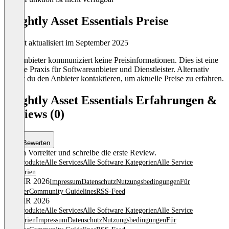
Brightly Asset Essentials Preise
Zuletzt aktualisiert im September 2025
Der Anbieter kommuniziert keine Preisinformationen. Dies ist eine
übliche Praxis für Softwareanbieter und Dienstleister. Alternativ
kannst du den Anbieter kontaktieren, um aktuelle Preise zu erfahren.
Brightly Asset Essentials Erfahrungen &
Reviews (0)
Bewerten
Sei ein Vorreiter und schreibe die erste Review.
Alle Produkte
Alle Services
Alle Software Kategorien
Alle Service
Kategorien
© OMR 2026
Impressum
Datenschutz
Nutzungsbedingungen
Für
Anbieter
Community Guidelines
RSS-Feed
© OMR 2026
Alle Produkte
Alle Services
Alle Software Kategorien
Alle Service
Kategorien
Impressum
Datenschutz
Nutzungsbedingungen
Für