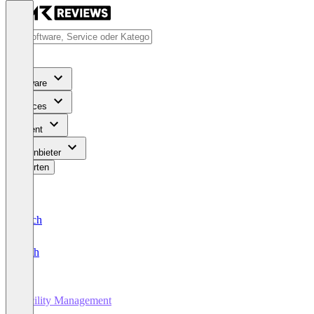
Software
Services
Content
Für Anbieter
Bewerten
Deutsch
English
Facility Management