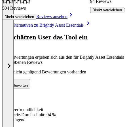
94 Reviews
504 Reviews
R
Direkt vergleichen
Reviews ansehen
Direkt vergleichen
Item
Alle Alternativen zu Brightly Asset Essentials
1
of
So schätzen User das Tool ein
8
Die Bewertungen ergeben sich aus den für Brightly Asset Essentials
abgegebenen Reviews
Noch nicht genügend Bewertungen vorhanden
Bewerten
Benutzerfreundlichkeit
0
%
Kategorie-Durchschnitt: 94 %
Ungenügend