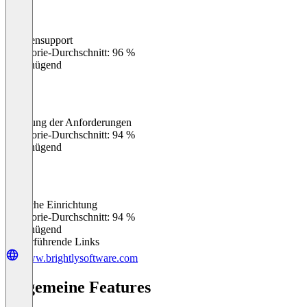
Kundensupport
0
%
Kategorie-Durchschnitt: 96 %
Ungenügend
Erfüllung der Anforderungen
0
%
Kategorie-Durchschnitt: 94 %
Ungenügend
Einfache Einrichtung
0
%
Kategorie-Durchschnitt: 94 %
Ungenügend
Weiterführende Links
www.brightlysoftware.com
Allgemeine Features