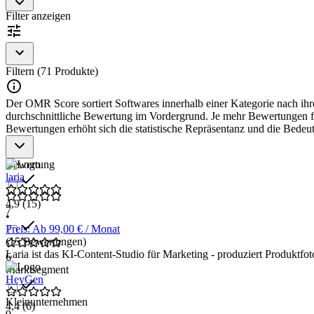
Filter anzeigen
Filtern (71 Produkte)
Der OMR Score sortiert Softwares innerhalb einer Kategorie nach ihre
durchschnittliche Bewertung im Vordergrund. Je mehr Bewertungen für
Bewertungen erhöht sich die statistische Repräsentanz und die Bede
Bewertung
laria
4,9
(15)
7
•
Preis: Ab 99,00 € / Monat
(15 Bewertungen)
Laria ist das KI-Content-Studio für Marketing - produziert Produktfo
6
Marktsegment
HeyGen
Kleinunternehmen
4,4
(6)