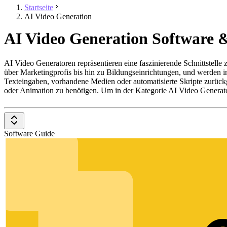
Startseite
AI Video Generation
AI Video Generation Software &
AI Video Generatoren repräsentieren eine faszinierende Schnittstelle
über Marketingprofis bis hin zu Bildungseinrichtungen, und werden in
Texteingaben, vorhandene Medien oder automatisierte Skripte zurückg
oder Animation zu benötigen. Um in der Kategorie AI Video Generat
Text-zu-Video-Konvertierung
Anpassbare Vorlagen und Szenen
Integration von KI-gesteuerter Sprachsynthese
Software Guide
Automatisierte Bearbeitungsfunktionen
Hochwertige Ausgabeformate und Auflösungen