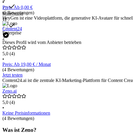
9
•
Preis: Ab 0,00 €
(6 Bewertungen)
Mittelstand
HeyGen ist eine Videoplattform, die generative KI-Avatare für schnel
11
Content24
Enterprise
2
Dieses Profil wird vom Anbieter betrieben
5,0
(4)
•
Preis: Ab 19,00 € / Monat
(4 Bewertungen)
Jetzt testen
Content24.ai ist die zentrale KI-Marketing-Plattform für Content C
Zeno.ai
5,0
(4)
•
Keine Preisinformationen
(4 Bewertungen)
Was ist Zeno?