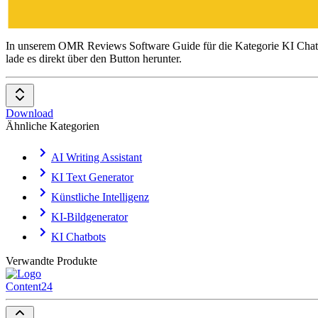
In unserem OMR Reviews Software Guide für die Kategorie KI Chatbots
KI Chatbots
lade es direkt über den Button herunter.
Download
Ähnliche Kategorien
AI Writing Assistant
KI Text Generator
Künstliche Intelligenz
KI-Bildgenerator
KI Chatbots
Verwandte Produkte
Content24