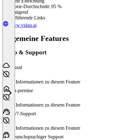
Einfache Einrichtung
0
%
Kategorie-Durchschnitt: 95 %
Ungenügend
Weiterführende Links
www.vidau.ai
Allgemeine Features
Setup & Support
Cloud
Keine Informationen zu diesem Feature
On-premise
Keine Informationen zu diesem Feature
24/7-Support
Keine Informationen zu diesem Feature
Deutschsprachiger Support