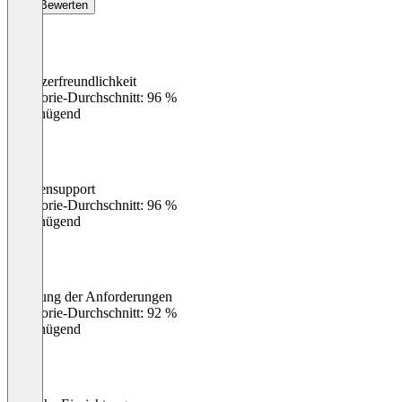
Bewerten
Benutzerfreundlichkeit
0
%
Kategorie-Durchschnitt: 96 %
Ungenügend
Kundensupport
0
%
Kategorie-Durchschnitt: 96 %
Ungenügend
Erfüllung der Anforderungen
0
%
Kategorie-Durchschnitt: 92 %
Ungenügend