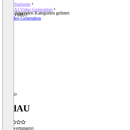
Startseite
AI Video Generation
In den folgenden Kategorien gelistet:
VidAU
AI Video Generation
VidAU
(0 Bewertungen)