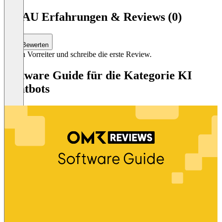
Item
1
VidAU Erfahrungen & Reviews (0)
of
4
Bewerten
Sei ein Vorreiter und schreibe die erste Review.
Software Guide für die Kategorie KI
Chatbots