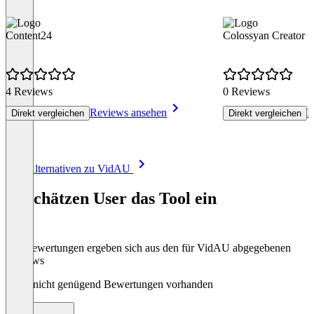
Content24
Colossyan Creator
4 Reviews
0 Reviews
Reviews ansehen
R
Direkt vergleichen
Direkt vergleichen
Item
Alle Alternativen zu VidAU
1
of
So schätzen User das Tool ein
8
Die Bewertungen ergeben sich aus den für VidAU abgegebenen
Reviews
Noch nicht genügend Bewertungen vorhanden