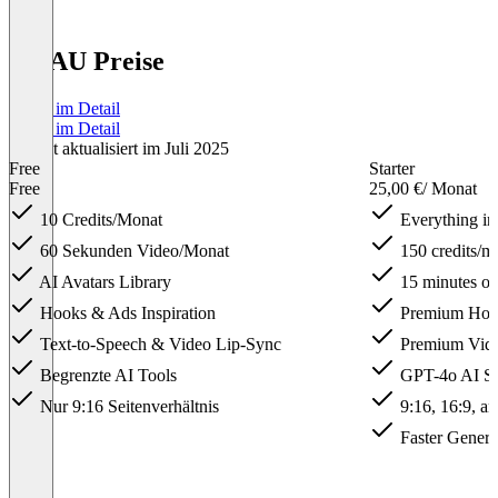
VidAU Preise
Preise im Detail
Preise im Detail
Zuletzt aktualisiert im Juli 2025
Free
Starter
Free
25,00 €
/ Monat
10 Credits/Monat
Everything in
60 Sekunden Video/Monat
150 credits/m
AI Avatars Library
15 minutes of
Hooks & Ads Inspiration
Premium Hook
Text-to-Speech & Video Lip-Sync
Premium Vide
Begrenzte AI Tools
GPT-4o AI Scr
Nur 9:16 Seitenverhältnis
9:16, 16:9, an
Faster Genera