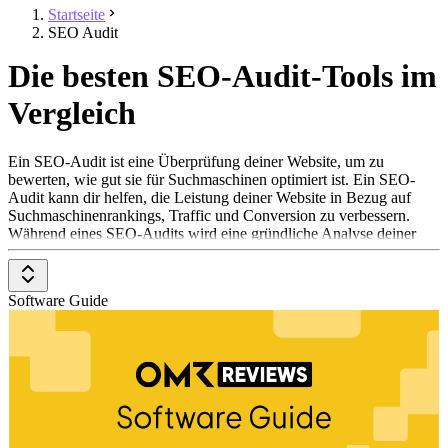
Startseite
SEO Audit
Die besten SEO-Audit-Tools im
Vergleich
Ein SEO-Audit ist eine Überprüfung deiner Website, um zu
bewerten, wie gut sie für Suchmaschinen optimiert ist. Ein SEO-
Audit kann dir helfen, die Leistung deiner Website in Bezug auf
Suchmaschinenrankings, Traffic und Conversion zu verbessern.
Während eines SEO-Audits wird eine gründliche Analyse deiner
Website durchgeführt, um festzustellen, welche Aspekte optimiert
werden können, um die Sichtbarkeit in den Suchergebnissen zu
erhöhen.
Software Guide
SEO-Tools können dir dabei helfen, ein umfassendes SEO-Audit
durchzuführen, indem sie verschiedene Aspekte der Website-
Analyse automatisieren und vereinfachen. Einige der wichtigsten
Funktionen, die SEO-Tools bei der Durchführung eines SEO-
Audits bieten, sind:
Technische SEO-Prüfung: SEO-Tools können dir helfen,
technische Probleme auf deiner Website zu identifizieren, die