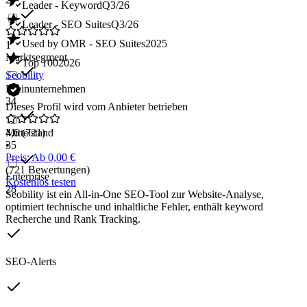
Leader - Keyword
Q3/26
Leader - SEO Suites
Q3/26
Used by OMR - SEO Suites
2025
1
Marktsegment
Top 100
2026
Seobility
Kleinunternehmen
34
Dieses Profil wird vom Anbieter betrieben
Mittelstand
4,6
(721)
35
•
Preis: Ab 0,00 €
(721 Bewertungen)
Enterprise
Kostenlos testen
28
Seobility ist ein All-in-One SEO-Tool zur Website-Analyse,
optimiert technische und inhaltliche Fehler, enthält keyword
Recherche und Rank Tracking.
SEO-Alerts