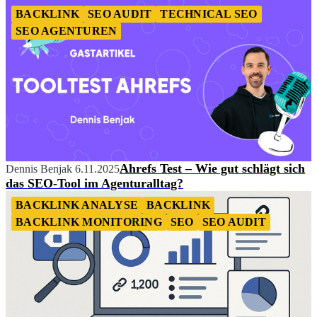
BACKLINK
SEO AUDIT
TECHNICAL SEO
SEO AGENTUREN
Ahrefs Test – Wie gut schlägt sich
Dennis Benjak
6.11.2025
das SEO-Tool im Agenturalltag?
BACKLINK ANALYSE
BACKLINK
BACKLINK MONITORING
SEO
SEO AUDIT