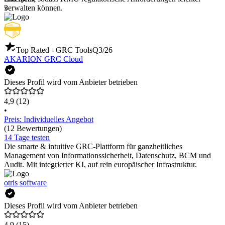
3
verwalten können.
Top Rated - GRC Tools
Q3/26
AKARION GRC Cloud
Dieses Profil wird vom Anbieter betrieben
4,9
(12)
•
Preis: Individuelles Angebot
(12 Bewertungen)
14 Tage testen
Die smarte & intuitive GRC-Plattform für ganzheitliches
Management von Informationssicherheit, Datenschutz, BCM und
Audit. Mit integrierter KI, auf rein europäischer Infrastruktur.
otris software
Dieses Profil wird vom Anbieter betrieben
4,9
(15)