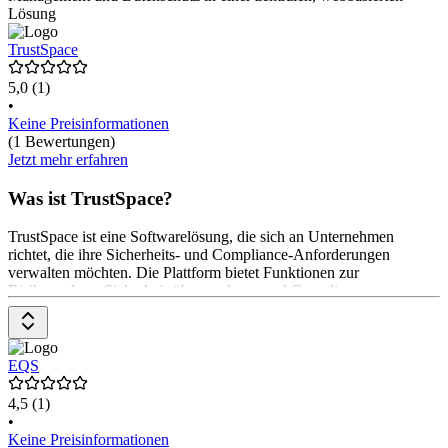
Lösung
TrustSpace
5,0
(1)
•
Keine Preisinformationen
(1 Bewertungen)
Jetzt mehr erfahren
Was ist TrustSpace?
TrustSpace ist eine Softwarelösung, die sich an Unternehmen
richtet, die ihre Sicherheits- und Compliance-Anforderungen
verwalten möchten. Die Plattform bietet Funktionen zur
Risikoanalyse, Sicherheitsüberwachung und Compliance-
Management. Anwender*innen können Sicherheitsrichtlinien
erstellen und überwachen. Die Preisgestaltung erfolgt auf Anfrage.
EQS
4,5
(1)
•
Keine Preisinformationen