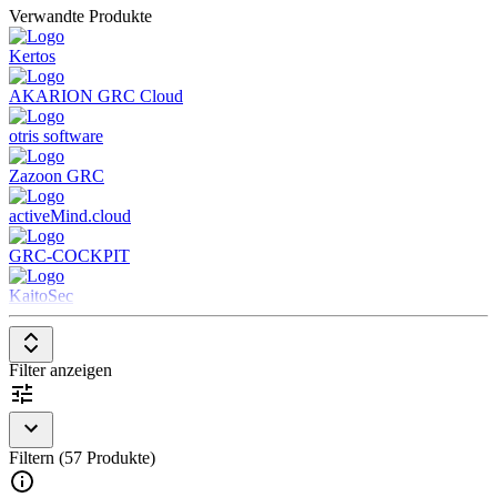
Verwandte Produkte
Einhaltung gesetzlicher und unternehmensinterner
Vorschriften
Kertos
Audit-Management:
Dokumentation und Durchführung
interner sowie externer Audits
AKARION GRC Cloud
Governance-Funktionen:
Transparente
Richtlinienverwaltung und Berichterstattung für eine bessere
otris software
Unternehmensführung
Workflow- und Automatisierungsfunktionen:
Effiziente
Zazoon GRC
Steuerung von GRC-Prozessen durch digitale Workflows
activeMind.cloud
GRC-COCKPIT
KaitoSec
Filter anzeigen
Filtern (57 Produkte)