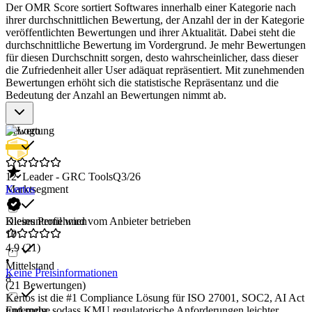
Der OMR Score sortiert Softwares innerhalb einer Kategorie nach
ihrer durchschnittlichen Bewertung, der Anzahl der in der Kategorie
veröffentlichten Bewertungen und ihrer Aktualität. Dabei steht die
durchschnittliche Bewertung im Vordergrund. Je mehr Bewertungen
für diesen Durchschnitt sorgen, desto wahrscheinlicher, dass dieser
die Zufriedenheit aller User adäquat repräsentiert. Mit zunehmenden
Bewertungen erhöht sich die statistische Repräsentanz und die
Bedeutung der Anzahl an Bewertungen nimmt ab.
Bewertung
12
Leader - GRC Tools
Q3/26
Marktsegment
Kertos
Kleinunternehmen
Dieses Profil wird vom Anbieter betrieben
10
4,9
(21)
•
Mittelstand
Keine Preisinformationen
8
(21 Bewertungen)
Kertos ist die #1 Compliance Lösung für ISO 27001, SOC2, AI Act
Enterprise
und mehr, sodass KMU regulatorische Anforderungen leichter