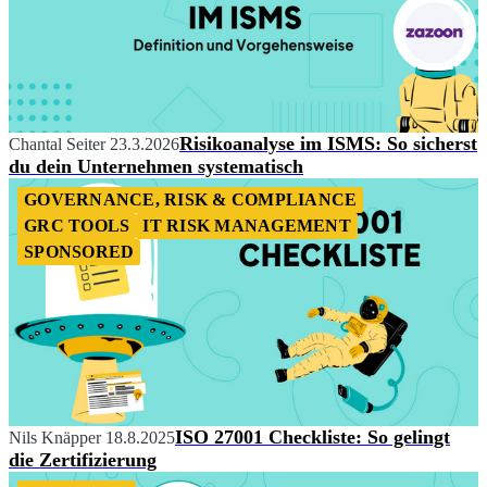
Risikoanalyse im ISMS: So sicherst
Chantal Seiter
23.3.2026
du dein Unternehmen systematisch
GOVERNANCE, RISK & COMPLIANCE
GRC TOOLS
IT RISK MANAGEMENT
SPONSORED
ISO 27001 Checkliste: So gelingt
Nils Knäpper
18.8.2025
die Zertifizierung