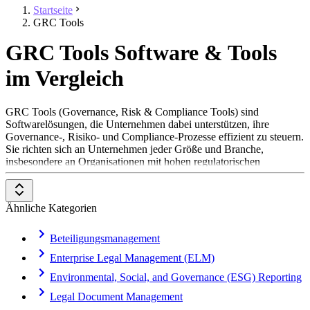
Startseite
GRC Tools
GRC Tools Software & Tools
im Vergleich
GRC Tools (Governance, Risk & Compliance Tools) sind
Softwarelösungen, die Unternehmen dabei unterstützen, ihre
Governance-, Risiko- und Compliance-Prozesse effizient zu steuern.
Sie richten sich an Unternehmen jeder Größe und Branche,
insbesondere an Organisationen mit hohen regulatorischen
Anforderungen. Eingesetzt werden sie in Bereichen wie
Finanzdienstleistungen, Gesundheitswesen, produzierendes
Gewerbe und IT-Sicherheit. GRC Tools helfen dabei, gesetzliche
Ähnliche Kategorien
Vorschriften einzuhalten, Risiken frühzeitig zu identifizieren und
Unternehmensrichtlinien konsequent durchzusetzen.
Beteiligungsmanagement
Um in der Kategorie GRC Tools aufgenommen zu werden, sollte
Enterprise Legal Management (ELM)
eine Lösung folgende Features und Eigenschaften aufweisen:
Environmental, Social, and Governance (ESG) Reporting
Risikomanagement:
Identifikation, Bewertung und
Überwachung von Unternehmensrisiken
Legal Document Management
Compliance-Management:
Unterstützung bei der