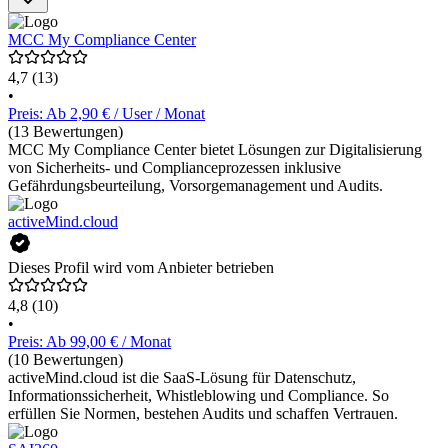
Maßnahmen sowie die Dokumentation für Audits. Risiken,
Frameworks, Aufgaben und Vendoren werden in einem System
verknüpft. Kopexa bietet individuelle Support Pläne an. Detaillierte
MCC My Compliance Center
Preisinformationen sind auf Anfrage beim Software-Anbieter
erhältlich.
4,7
(13)
•
Preis: Ab 2,90 € / User / Monat
(13 Bewertungen)
MCC My Compliance Center bietet Lösungen zur Digitalisierung
von Sicherheits- und Complianceprozessen inklusive
Gefährdungsbeurteilung, Vorsorgemanagement und Audits.
activeMind.cloud
Dieses Profil wird vom Anbieter betrieben
4,8
(10)
•
Preis: Ab 99,00 € / Monat
(10 Bewertungen)
activeMind.cloud ist die SaaS-Lösung für Datenschutz,
Informationssicherheit, Whistleblowing und Compliance. So
erfüllen Sie Normen, bestehen Audits und schaffen Vertrauen.