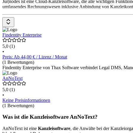
Jur|nodes ist eine Cloud-Kanzleisoftware, die alle wichtigen Funkti
umfassendes Rechnungswesen inklusive Anbindung von Kanzleikonten
Findentity Enterprise
5,0
(1)
•
Preis: Ab 44,00 € / Lizenz / Monat
(1 Bewertungen)
Findentity Enterprise von Thax Software verbindet Legal DMS, Mandat
AnNoText
5,0
(1)
•
Keine Preisinformationen
(1 Bewertungen)
Was ist die Kanzleisoftware AnNoText?
AnNoText ist eine
Kanzleisoftware
, die Anwälte bei der Kanzleiorg