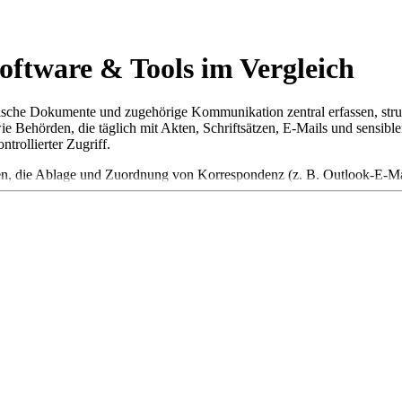
ftware & Tools im Vergleich
ische Dokumente und zugehörige Kommunikation zentral erfassen, struk
e Behörden, die täglich mit Akten, Schriftsätzen, E-Mails und sensiblen
trollierter Zugriff.
ahren, die Ablage und Zuordnung von Korrespondenz (z. B. Outlook-E-
 Moderne Lösungen unterstützen dabei ortsunabhängigen Zugriff (Brows
orting- und Exportmöglichkeiten (z. B. nach Excel). Ergänzend sorgen
ichkeit.
 werden, sollte eine Lösung folgende Features und Eigenschaften auf
ionaler aktenbasierter Ablage
nte Dokumente
 über Berechtigungen
innerungen und Kalender-Integrationen
 Exportfunktionen