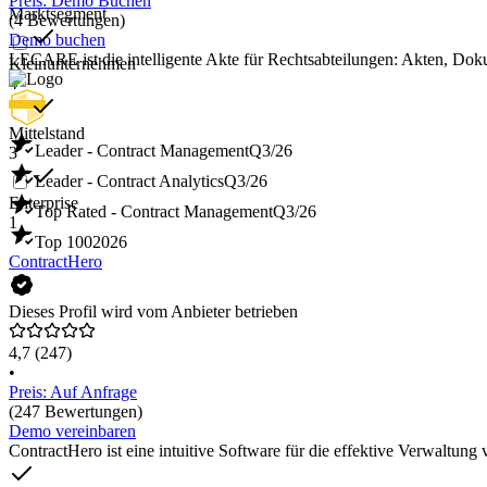
Preis: Demo Buchen
Marktsegment
(4 Bewertungen)
Demo buchen
LECARE ist die intelligente Akte für Rechtsabteilungen: Akten, D
Kleinunternehmen
4
Mittelstand
Leader - Contract Management
Q3/26
3
Leader - Contract Analytics
Q3/26
Enterprise
Top Rated - Contract Management
Q3/26
1
Top 100
2026
ContractHero
Dieses Profil wird vom Anbieter betrieben
4,7
(247)
•
Preis: Auf Anfrage
(247 Bewertungen)
Demo vereinbaren
ContractHero ist eine intuitive Software für die effektive Verwaltung