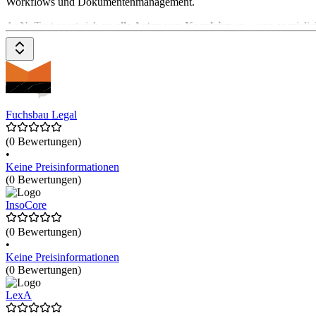
Workflows und Dokumentenmanagement.
AnNoText passt sich an
alle Arten von Kanzleien
an – von spezialis
Modernste Technologien für Workflow und Dokumenten-Automatisi
Kanzleientwicklung. Das leistungsstarke
Dokumentenmanagement
Fuchsbau Legal
(0 Bewertungen)
•
Keine Preisinformationen
(0 Bewertungen)
InsoCore
(0 Bewertungen)
•
Keine Preisinformationen
(0 Bewertungen)
LexA