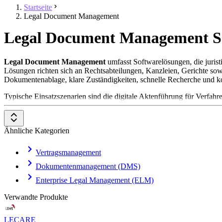
Startseite
Legal Document Management
Legal Document Management So
Legal Document Management
umfasst Softwarelösungen, die jurist
Lösungen richten sich an Rechtsabteilungen, Kanzleien, Gerichte sowi
Dokumentenablage, klare Zuständigkeiten, schnelle Recherche und kon
Typische Einsatzszenarien sind die digitale Aktenführung für Verf
sowie die Erstellung standardisierter Dokumente über Textvorlagen.
strukturierende Metadaten, individuelle Felder und Reiter sowie Rep
Berechtigungsaufbau für effiziente Zusammenarbeit bei hoher Vertraul
Ähnliche Kategorien
Um in der Kategorie
Legal Document Management
aufgenommen zu
Vertragsmanagement
Strukturierte Dokumenten- und E-Mail-Verwaltung mit opt
Volltextsuche, Filter und OCR für durchsuchbare gescan
Dokumentenmanagement (DMS)
Versionierung, Nachvollziehbarkeit und sichere Freigaben
Enterprise Legal Management (ELM)
Fristen-, Termine- und Wiedervorlagenmanagement mit Er
Integrationen (z. B. Outlook/Office) sowie Reporting- und
Verwandte Produkte
LECARE