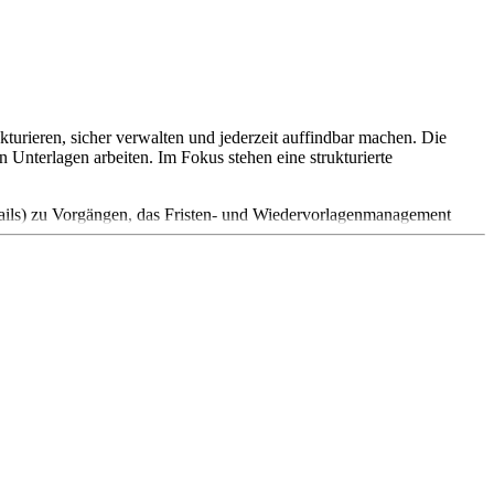
turieren, sicher verwalten und jederzeit auffindbar machen. Die
 Unterlagen arbeiten. Im Fokus stehen eine strukturierte
Mails) zu Vorgängen, das Fristen- und Wiedervorlagenmanagement
er), Volltextsuche inklusive OCR für gescannte PDFs,
 Integrationen in Office- und E-Mail-Umgebungen und ein granularer
weisen: