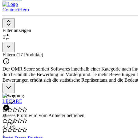
ContractHero
Filter anzeigen
Filtern (17 Produkte)
Der OMR Score sortiert Softwares innerhalb einer Kategorie nach ihre
durchschnittliche Bewertung im Vordergrund. Je mehr Bewertungen für
Bewertungen erhöht sich die statistische Repräsentanz und die Bede
Bewertung
LECARE
Dieses Profil wird vom Anbieter betrieben
4
4,4
(4)
•
1