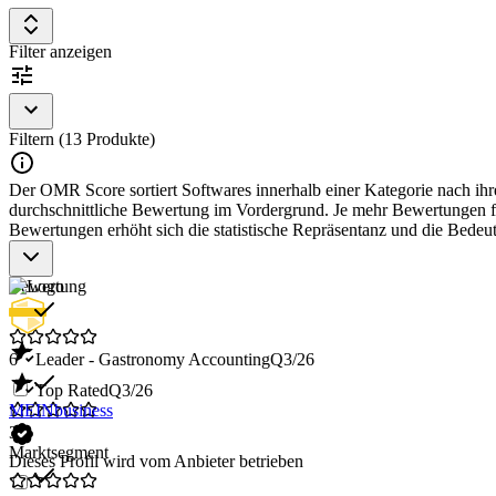
Filter anzeigen
Filtern (13 Produkte)
Der OMR Score sortiert Softwares innerhalb einer Kategorie nach ihre
durchschnittliche Bewertung im Vordergrund. Je mehr Bewertungen für
Bewertungen erhöht sich die statistische Repräsentanz und die Bede
Bewertung
6
Leader - Gastronomy Accounting
Q3/26
Top Rated
Q3/26
MEINbusiness
3
Marktsegment
Dieses Profil wird vom Anbieter betrieben