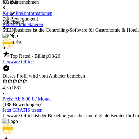
Kleinunternehmen
4,6
(34)
8
•
Keine Preisinformationen
(34 Bewertungen)
Mittelstand
Experte kontaktieren
6
MEINbusiness ist die Controlling-Software für Gastronomie & Hotel
Enterprise
6
Top Rated - Billing
Q3/26
Lexware Office
Dieses Profil wird vom Anbieter betrieben
4,3
(188)
•
Preis: Ab 6,90 € / Monat
(188 Bewertungen)
Jetzt GRATIS testen
Lexware Office ist der Beziehungsmacher und digitale Berater für 