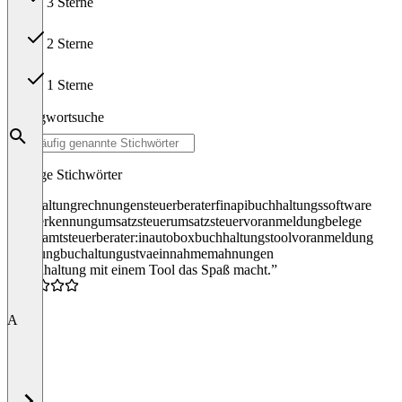
3 Sterne
11
2 Sterne
1
1 Sterne
14
Schlagwortsuche
Häufige Stichwörter
buchhaltung
rechnungen
steuerberater
finapi
buchhaltungssoftware
belegerkennung
umsatzsteuer
umsatzsteuervoranmeldung
belege
finanzamt
steuerberater:in
autobox
buchhaltungstool
voranmeldung
rechnung
buchaltung
ustva
einnahme
mahnungen
“Buchhaltung mit einem Tool das Spaß macht.”
5.0
A