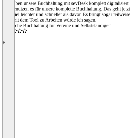
Wir haben unsere Buchhaltung mit sevDesk komplett digitalisiert
und benutzen es für unsere komplette Buchhaltung. Das geht jetzt
alles viel leichter und schneller als davor. Es bringt sogar teilweise
spaß mit dem Tool zu Arbeiten würde ich sagen.
“Einfache Buchhaltung für Vereine und Selbstständige”
4.0
F