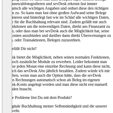
einscannen/abfotografieren und sevDesk erkennt fast immer
automatisch alle wichtigen Angaben und ordnet diese den richtigen
Feldern zu. So kann man fast ohne großen Aufwand seine Belege
digitalisieren und hinterlegt fast wie im Schlaf alle wichtigen Daten,
welche für die Buchhaltung relevant sind. Zudem gefällt mir auch
die Funktionen um die notwendigen Daten, direkt ans Finanzamt zu
melden, oder dass man bei sevDesk auch die Möglichkeit hat, seine
Bankkonten anzubinden und darüber dann direkt Überweisungen zu
tätigen, oder Transaktionen, Belegen zuzuordnen.
Was gefällt Dir nicht?
sevDesk bietet die Möglichkeit, neben seinen normalen Funktionen,
auch noch zusätzliche Module zu erwerben. Leider bekommt man
für diese jeden Monat eine einzelne Rechnung und kann diese nicht,
wie auch das sevDesk Abo jährlich bezahlen. Zudem würde ich mir
wünschen, wenn man auch die Option hätte, dass die sevDesk
eigenen Rechnungen automatisch schon als Beleg im eigenen
sevDesk-Konto angelegt werden und man diese nicht erst manuell
hochladen braucht.
Welche Probleme löst Du mit dem Produkt?
Die digitale Buchhaltung meiner Selbstständigkeit und die unserer
Feuerwehr.