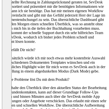
ausgestellte Rechnung in Zahlungsrückstand geraten ist, SevDesk
filtert, sortiert und präsentiert mir die benötigten Informationen wie
und wann ich sie benötige. Das hat mir meinen eigenen Workflow
sehr vereinfacht und gibt mir das Gefühl jederzeit Herr der Lage im
Dokumentendschungel zu sein. Das übersichtliche Dashboard gibt
mir jeden Morgen einen schnellen Überblick, was so ansteht ohne
das ich mich bis in die tiefen der Buchhaltung vorarbeiten muss.
Dazu kommt der schnelle Support durch ein sehr hilfreiches Team
bei SevDesk, wodurch ich bisher jedes Problem schnell und
effizient lösen konnte.
Was gefällt Dir nicht?
Grundsätzlich würde ich mir noch etwas mehr kostenfreie Auswahl
an verschiedenen Dokumenten Templates wünschen und ein
persönliches Highlight wäre für mich wenn es SevDesk auch in der
Darstellung in einem abgedunkelten Modus (Dark Mode) gebe.
Welche Probleme löst Du mit dem Produkt?
Ich behalte den Überblick über den aktuellen Status der Bearbeitung
von Kundenkontakten, kann auf dieser Grundlage Follow-Ups
planen und binnen Minuten auch über die SevDesk mobile App
Rechnungen oder Angebote verschicken. Das erlaubt mir einen sehr
flexiblen und schnellen Workflow. Die übersichtliche Aufbereitung