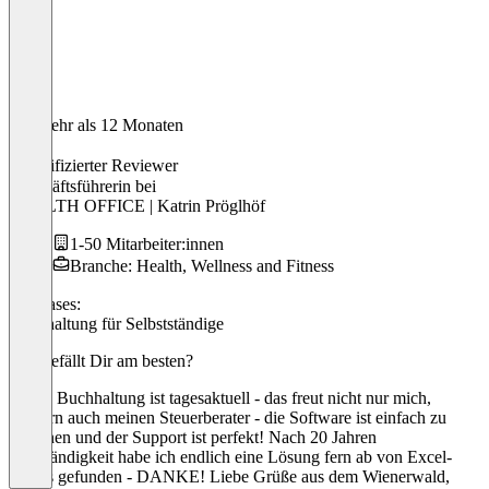
Vor mehr als 12 Monaten
Katrin
Verifizierter Reviewer
Geschäftsführerin
bei
HEALTH OFFICE | Katrin Pröglhöf
1-50 Mitarbeiter:innen
Branche: Health, Wellness and Fitness
Use cases:
Buchhaltung für Selbstständige
Was gefällt Dir am besten?
Meine Buchhaltung ist tagesaktuell - das freut nicht nur mich,
sondern auch meinen Steuerberater - die Software ist einfach zu
bedienen und der Support ist perfekt! Nach 20 Jahren
Selbständigkeit habe ich endlich eine Lösung fern ab von Excel-
Sheets gefunden - DANKE! Liebe Grüße aus dem Wienerwald,