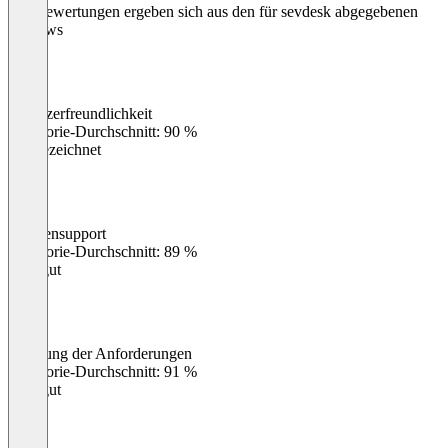
Die Bewertungen ergeben sich aus den für sevdesk abgegebenen
Reviews
Benutzerfreundlichkeit
0
%
Kategorie-Durchschnitt: 90 %
Ausgezeichnet
Kundensupport
0
%
Kategorie-Durchschnitt: 89 %
Sehr gut
Erfüllung der Anforderungen
0
%
Kategorie-Durchschnitt: 91 %
Sehr gut