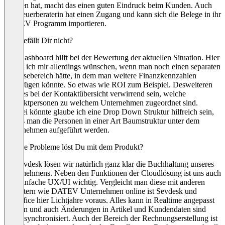
Marken hat, macht das einen guten Eindruck beim Kunden. Auch
die Steuerberaterin hat einen Zugang und kann sich die Belege in ihr
DATEV Programm importieren.
Was gefällt Dir nicht?
Das Dashboard hilft bei der Bewertung der aktuellen Situation. Hier
würde ich mir allerdings wünschen, wenn man noch einen separaten
Analysebereich hätte, in dem man weitere Finanzkennzahlen
hinzufügen könnte. So etwas wie ROI zum Beispiel. Desweiteren
kann es bei der Kontaktübersicht verwirrend sein, welche
Kontaktpersonen zu welchem Unternehmen zugeordnet sind.
Hierbei könnte glaube ich eine Drop Down Struktur hilfreich sein,
sodass man die Personen in einer Art Baumstruktur unter dem
Unternehmen aufgeführt werden.
Welche Probleme löst Du mit dem Produkt?
Mit sevdesk lösen wir natürlich ganz klar die Buchhaltung unseres
Unternehmens. Neben den Funktionen der Cloudlösung ist uns auch
eine einfache UX/UI wichtig. Vergleicht man diese mit anderen
Anbietern wie DATEV Unternehmen online ist Sevdesk und
Lexoffice hier Lichtjahre voraus. Alles kann in Realtime angepasst
werden und auch Änderungen in Artikel und Kundendaten sind
sofort synchronisiert. Auch der Bereich der Rechnungserstellung ist