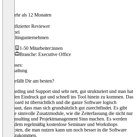
Vor mehr als 12 Monaten
Anke
Verifizierter Reviewer
CEO
bei
Consultingunternehmen
1-50 Mitarbeiter:innen
Branche: Executive Office
Use cases:
Buchhaltung
Was gefällt Dir am besten?
Onboarding und Support sind sehr nett, gut strukturiert und man hat
auch den Eindruck gut und schnell ins Tool hinein zu kommen. Das
Dashboard ist übersichtlich und die ganze Software logisch
aufgebaut, dass man sich grundsätzlich gut zurechtfindet. Es gibt
weitere sinnvolle Zusatzmodule, wie die Zeiterfassung die nicht nur
im Consulting und Projektmanagement Sinn machen. Es werden
ausserdem regelmäßig kostenlose Seminare und Workshops
angeboten, die man nutzen kann um noch besser in die Software
hineinzukommen.