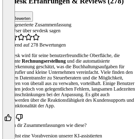
sevdesk Erfahrungen & Reviews (278)
Bewerten
KI-generierte Zusammenfassung
Was User über sevdesk sagen
Basierend auf 278 Bewertungen
SevDesk wird für seine benutzerfreundliche Oberfläche, die
effiziente
Rechnungserstellung
und die automatisierte
Belegerkennung geschätzt, was die Buchhaltungsaufgaben für
Freiberufler und kleine Unternehmen vereinfacht. Viele finden den
direkten Datentransfer zu Steuerberatern und die Möglichkeit,
Finanzen von überall aus zu verwalten, vorteilhaft. Einige Benutzer
berichten jedoch von gelegentlichen Fehlern, langsamen Ladezeiten
und Einschränkungen bei der Anpassung. Es gibt auch
Beschwerden über die Reaktionsfähigkeit des Kundensupports und
die Funktionalität der App.
Helfen dir Zusammenfassungen wie diese?
Du siehst eine Vorabversion unserer KI-assistierten