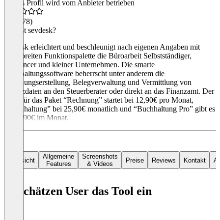
Dieses Profil wird vom Anbieter betrieben
4,3
(278)
Was ist sevdesk?
sevdesk erleichtert und beschleunigt nach eigenen Angaben mit
einer breiten Funktionspalette die Büroarbeit Selbstständiger,
Freelancer und kleiner Unternehmen. Die smarte
Buchhaltungssoftware beherrscht unter anderem die
Rechnungserstellung, Belegverwaltung und Vermittlung von
Finanzdaten an den Steuerberater oder direkt an das Finanzamt. Der
Preis für das Paket “Rechnung” startet bei 12,90€ pro Monat,
“Buchhaltung” bei 25,90€ monatlich und “Buchhaltung Pro” gibt es
ab 34,90€ im Monat.
Allgemeine
Screenshots
Übersicht
Preise
Reviews
Kontakt
Al
Features
& Videos
So schätzen User das Tool ein