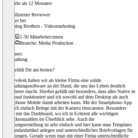
Vor mehr als 12 Monaten
Jan
Verifizierter Reviewer
Gründer
bei
Streaming Brothers - Videomarketing
1-50 Mitarbeiter:innen
Branche: Media Production
Use cases:
Buchhaltung
Was gefällt Dir am besten?
Mit Sevdesk haben wir als kleine Firma eine solide
Buchhaltungssoftware an der Hand, die uns das Leben deutlich
einfacherer macht. Hierbei gefällt mir besonders, dass alles Native in
der Cloud funktioniert und ich sowohl auf dem Desktop als auch
Smartphone Mobile damit arbeiten kann. Mit der Smartphone-App
kann ich einfach Belege mit der Kamera einscannen. Besonders
gefällt mir das Dashboard, wo ich in Echtzeit alle wichtigen
Finanzkennzahlen im Überblick sehe. Auch die
Rechnungserstellung ist sehr einfach und hier kann man Templates
für Standardartikel anlegen und unterschiedliches Briefvorlagen für
Rechnungen. Gerade wenn man mit einer Firma unterschiedliche