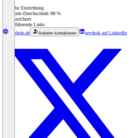
Einfache Einrichtung
0
%
Kategorie-Durchschnitt: 88 %
Ausgezeichnet
Weiterführende Links
sevdesk.de
sevdesk auf LinkedIn
Anbieter kontaktieren