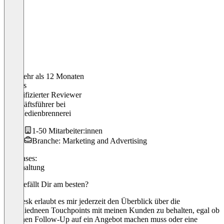
Vor mehr als 12 Monaten
Dennis
Verifizierter Reviewer
Geschäftsführer
bei
Die Medienbrennerei
1-50 Mitarbeiter:innen
Branche: Marketing and Advertising
Use cases:
Buchhaltung
Was gefällt Dir am besten?
SevDesk erlaubt es mir jederzeit den Überblick über die
verschiedneen Touchpoints mit meinen Kunden zu behalten, egal ob
ich einen Follow-Up auf ein Angebot machen muss oder eine