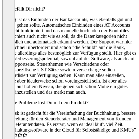
Was gefällt Dir nicht?
Nervig ist das Einbinden der Bankaccounts, was ebenfalls gut und
flüssig gehen sollte. Automatisches Einbinden eines AT Accounts
hat nicht funktioniert und das manuelle hochladen der Kontofiles
funktioniert auch nicht wie es soll, da die Datenkategorien nicht
verlässlich und automatisch erkannt werden. Der Support war hier
auch schnell überfordert und schob "die Schuld" auf die Bank,
welche allerdings alles bestmöglich zur Verfügung stellt. Hier gibt es
noch Verbesserungspotential, sowohl auf der Software, als auch auf
der Supportseite. Steuerthemen wie Verschiedene oder
länderspezifische UST Sätze sowie reverse charge sollten
standardisiert zur Verfügung stehen. Kann man alles einstellen,
könnte aber idealerweise schon voreingestellt sein. Ist aber alles
klagen auf hohem Niveau, die geben sich schon Mühe ein gutes
Tool hinzustellen und das merkt man auch.
Welche Probleme löst Du mit dem Produkt?
sevDesk ist gedacht für die Vereinfachung der Buchhaltung, bessere
Vorbereitung für den Steuerberater und Management von Kunden
und Lieferantendaten. Es erstart, wenn es ideal läuft, viel Zeit.
“Buchhaltungssoftware in der Cloud für Selbstständige und KMUs”