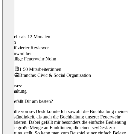
Vor mehr als 12 Monaten
Florian
Verifizierter Reviewer
Kassenwart
bei
Freiwillige Feuerwehr Nohn
1-50 Mitarbeiter:innen
Branche: Civic & Social Organization
Use cases:
Buchhaltung
Was gefällt Dir am besten?
Mit Hilfe von sevDesk konnte Ich sowohl die Buchhaltung meiner
Selbstständigkeit, als auch die Buchhaltung unserer Feuerwehr
digitalisieren. Dabei gefällt mir besonders die einfache Bedienung
und die große Menge an Funktionen, die einen sevDesk zur
Verfügung stellt. So kann man zum Beispiel super einfach Belege