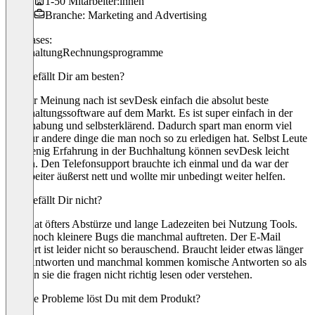
1-50 Mitarbeiter:innen
Branche: Marketing and Advertising
Use cases:
Buchhaltung
Rechnungsprogramme
Was gefällt Dir am besten?
Meiner Meinung nach ist sevDesk einfach die absolut beste
Buchhaltungssoftware auf dem Markt. Es ist super einfach in der
Handhabung und selbsterklärend. Dadurch spart man enorm viel
Zeit für andere dinge die man noch so zu erledigen hat. Selbst Leute
mit wenig Erfahrung in der Buchhaltung können sevDesk leicht
nutzen. Den Telefonsupport brauchte ich einmal und da war der
Mitarbeiter äußerst nett und wollte mir unbedingt weiter helfen.
Was gefällt Dir nicht?
Man hat öfters Abstürze und lange Ladezeiten bei Nutzung Tools.
Dazu noch kleinere Bugs die manchmal auftreten. Der E-Mail
Support ist leider nicht so berauschend. Braucht leider etwas länger
zum Antworten und manchmal kommen komische Antworten so als
würden sie die fragen nicht richtig lesen oder verstehen.
Welche Probleme löst Du mit dem Produkt?