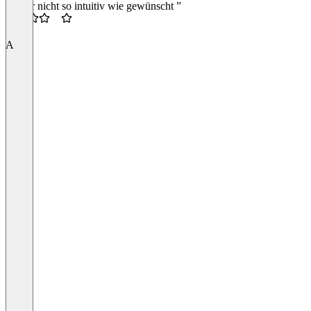
“leider nicht so intuitiv wie gewünscht ”
3.5
A