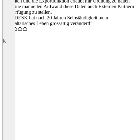
der Daten und die Exportfunktion erlaubt mir Ordnung zu halten
und ohne manuellen Aufwand diese Daten auch Externen Partnern
zur Verfügung zu stellen.
“SEVDESK hat nach 20 Jahren Selbständigkeit mein
buchhaltärisches Leben grossartig verändert!”
5.0
K