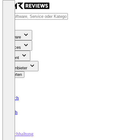
Software
Services
Content
Für Anbieter
Bewerten
Deutsch
English
Buchhaltung