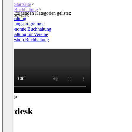
Startseite
Buchhaltung
In den folgenden Kategorien gelistet:
sevdesk
Buchhaltung
Rechnungsprogramme
Gastronomie Buchhaltung
Buchhaltung für Vereine
Onlineshop Buchhaltung
+7
sevdesk