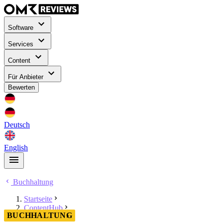
Software
Services
Content
Für Anbieter
Bewerten
Deutsch
English
Buchhaltung
Startseite
ContentHub
BUCHHALTUNG
Buchhaltung