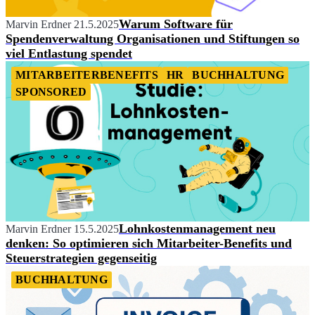
Warum Software für
Marvin Erdner
21.5.2025
Spendenverwaltung Organisationen und Stiftungen so
viel Entlastung spendet
MITARBEITERBENEFITS
HR
BUCHHALTUNG
SPONSORED
Lohnkostenmanagement neu
Marvin Erdner
15.5.2025
denken: So optimieren sich Mitarbeiter-Benefits und
Steuerstrategien gegenseitig
BUCHHALTUNG