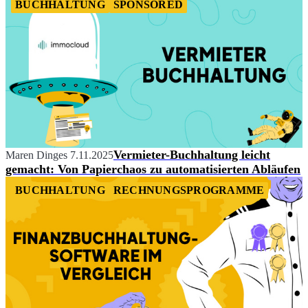
BUCHHALTUNG
SPONSORED
Vermieter-Buchhaltung leicht
Maren Dinges
7.11.2025
gemacht: Von Papierchaos zu automatisierten Abläufen
BUCHHALTUNG
RECHNUNGSPROGRAMME