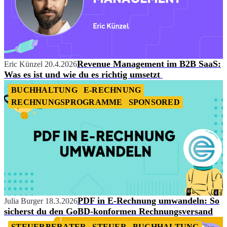
Revenue Management im B2B SaaS:
Eric Künzel
20.4.2026
Was es ist und wie du es richtig umsetzt
BUCHHALTUNG
E-RECHNUNG
RECHNUNGSPROGRAMME
SPONSORED
PDF in E-Rechnung umwandeln: So
Julia Burger
18.3.2026
sicherst du den GoBD-konformen Rechnungsversand
STEUERBERATER
STEUER
BUCHHALTUNG