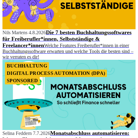
Die 7 besten Buchhaltungssoftwares
Nils Martens
4.8.2026
für Freiberufler*innen, Selbstständige &
Freelancer*innen
Welche Features Freiberufler*innen in einer
Buchhaltungssoftware erwarten und welche Tools die besten sind –
wir verraten es dir!
BUCHHALTUNG
DIGITAL PROCESS AUTOMATION (DPA)
SPONSORED
Monatsabschluss automatisieren:
Selina Feddern
7.7.2026