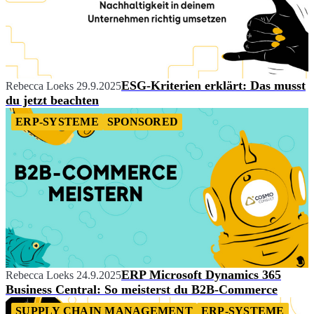
ESG-Kriterien erklärt: Das musst
Rebecca Loeks
29.9.2025
du jetzt beachten
ERP-SYSTEME
SPONSORED
ERP Microsoft Dynamics 365
Rebecca Loeks
24.9.2025
Business Central: So meisterst du B2B-Commerce
SUPPLY CHAIN MANAGEMENT
ERP-SYSTEME