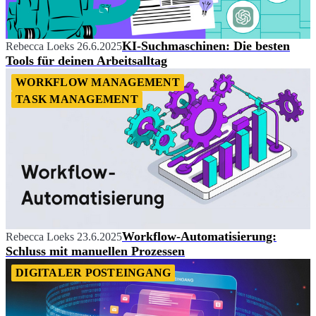
KI-Suchmaschinen: Die besten
Rebecca Loeks
26.6.2025
Tools für deinen Arbeitsalltag
WORKFLOW MANAGEMENT
TASK MANAGEMENT
Workflow-Automatisierung:
Rebecca Loeks
23.6.2025
Schluss mit manuellen Prozessen
DIGITALER POSTEINGANG