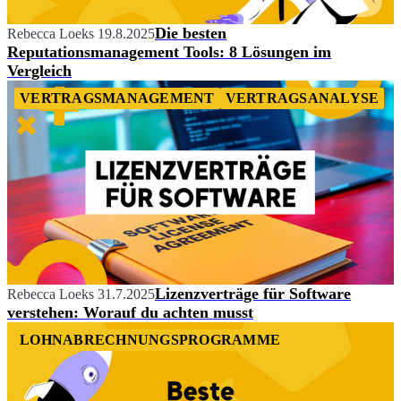
Die besten
Rebecca Loeks
19.8.2025
Reputationsmanagement Tools: 8 Lösungen im
Vergleich
VERTRAGSMANAGEMENT
VERTRAGSANALYSE
Lizenzverträge für Software
Rebecca Loeks
31.7.2025
verstehen: Worauf du achten musst
LOHNABRECHNUNGSPROGRAMME