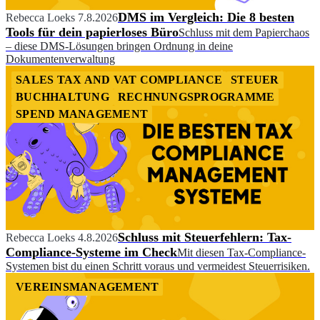
DMS im Vergleich: Die 8 besten
Rebecca Loeks
7.8.2026
Tools für dein papierloses Büro
Schluss mit dem Papierchaos
– diese DMS-Lösungen bringen Ordnung in deine
Dokumentenverwaltung
SALES TAX AND VAT COMPLIANCE
STEUER
BUCHHALTUNG
RECHNUNGSPROGRAMME
SPEND MANAGEMENT
Schluss mit Steuerfehlern: Tax-
Rebecca Loeks
4.8.2026
Compliance-Systeme im Check
Mit diesen Tax-Compliance-
Systemen bist du einen Schritt voraus und vermeidest Steuerrisiken.
VEREINSMANAGEMENT