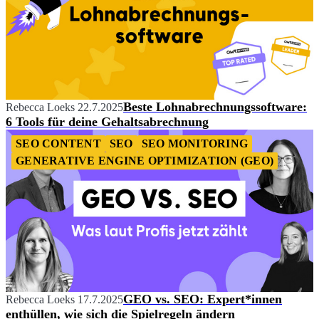
Beste Lohnabrechnungssoftware:
Rebecca Loeks
22.7.2025
6 Tools für deine Gehaltsabrechnung
SEO CONTENT
SEO
SEO MONITORING
GENERATIVE ENGINE OPTIMIZATION (GEO)
GEO vs. SEO: Expert*innen
Rebecca Loeks
17.7.2025
enthüllen, wie sich die Spielregeln ändern