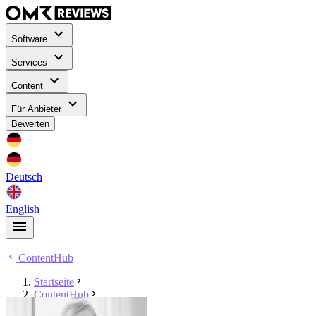
Software
Services
Content
Für Anbieter
Bewerten
Deutsch
English
ContentHub
Startseite
ContentHub
Rebecca Loeks