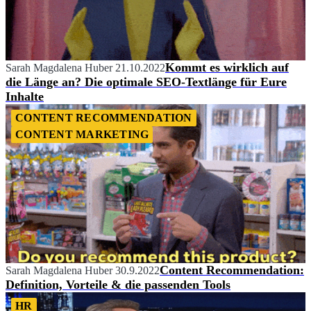
Kommt es wirklich auf
Sarah Magdalena Huber
21.10.2022
die Länge an? Die optimale SEO-Textlänge für Eure
Inhalte
CONTENT RECOMMENDATION
CONTENT MARKETING
Content Recommendation:
Sarah Magdalena Huber
30.9.2022
Definition, Vorteile & die passenden Tools
HR