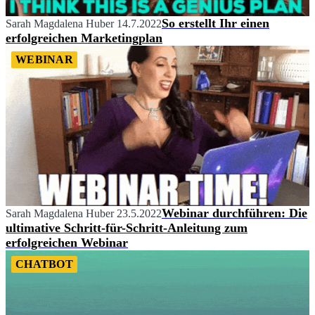
So erstellt Ihr einen
Sarah Magdalena Huber
14.7.2022
erfolgreichen Marketingplan
WEBINAR
Webinar durchführen: Die
Sarah Magdalena Huber
23.5.2022
ultimative Schritt-für-Schritt-Anleitung zum
erfolgreichen Webinar
CHATBOT