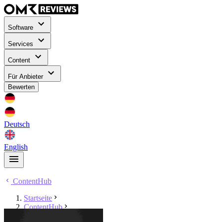
Software
Services
Content
Für Anbieter
Bewerten
Deutsch
English
ContentHub
Startseite
ContentHub
Sarah Magdalena Huber