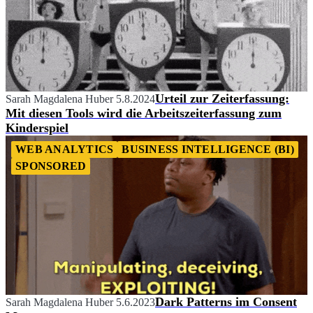
Urteil zur Zeiterfassung:
Sarah Magdalena Huber
5.8.2024
Mit diesen Tools wird die Arbeitszeiterfassung zum
Kinderspiel
WEB ANALYTICS
BUSINESS INTELLIGENCE (BI)
SPONSORED
Dark Patterns im Consent
Sarah Magdalena Huber
5.6.2023