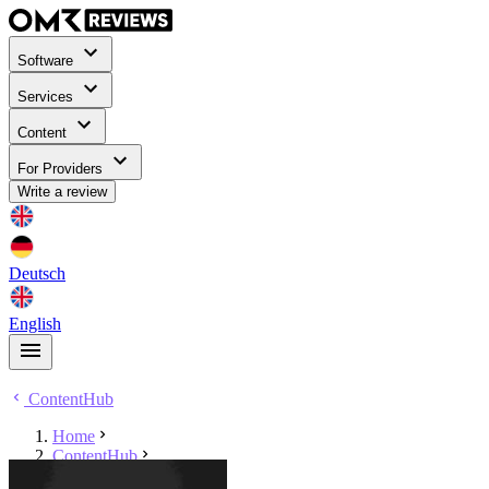
Software
Services
Content
For Providers
Write a review
Deutsch
English
ContentHub
Home
ContentHub
Sarah Magdalena Huber