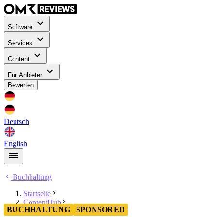
Software
Services
Content
Für Anbieter
Bewerten
Deutsch
English
Buchhaltung
Startseite
ContentHub
BUCHHALTUNG
SPONSORED
Buchhaltung