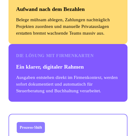
Aufwand nach dem Bezahlen
Belege mühsam ablegen, Zahlungen nachträglich
Projekten zuordnen und manuelle Privatauslagen
erstatten bremst wachsende Teams massiv aus.
DIE LÖSUNG MIT FIRMENKARTEN
Ein klarer, digitaler Rahmen
Ausgaben entstehen direkt im Firmenkontext, werden
sofort dokumentiert und automatisch für
Steuerberatung und Buchhaltung verarbeitet.
Prozess-Shift