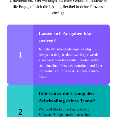
Unternehmen. Viel wichtiger als reine Gebührenmodelle ist
die Frage, ob sich die Lösung flexibel in deine Prozesse
einfügt.
Lassen sich Ausgaben klar
steuern?
Je mehr Mitarbeitende eigenständig
1
Ausgaben tätigen, desto wichtiger werden
klare Verantwortlichkeiten. Karten sollten
sich einzelnen Personen zuordnen und über
individuelle Limits oder Budgets steuern
lassen.
Unterstützt die Lösung den
Arbeitsalltag deines Teams?
2
Während Marketing-Teams häufig
Software-Budgets online verwalten,