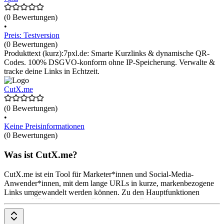
(0 Bewertungen)
•
Preis: Testversion
(0 Bewertungen)
Produkttext (kurz):7pxl.de: Smarte Kurzlinks & dynamische QR-
Codes. 100% DSGVO-konform ohne IP-Speicherung. Verwalte &
tracke deine Links in Echtzeit.
CutX.me
(0 Bewertungen)
•
Keine Preisinformationen
(0 Bewertungen)
Was ist CutX.me?
CutX.me ist ein Tool für Marketer*innen und Social-Media-
Anwender*innen, mit dem lange URLs in kurze, markenbezogene
Links umgewandelt werden können. Zu den Hauptfunktionen
gehören URL-Verkürzung, Erstellung von Bio-Pages und
anpassbare QR-Codes. Zusätzliche Features sind Analysen, A/B-
Tests und Deep Links. CutX.me bietet ein kostenloses Modell mit