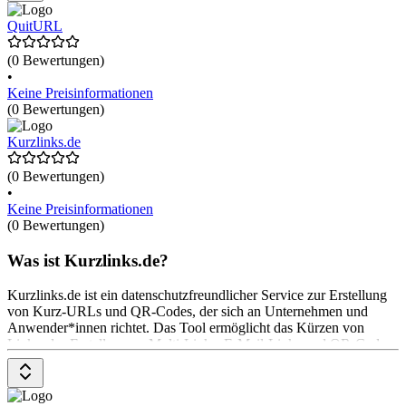
optionalen kostenpflichtigen Upgrades für erweiterte Funktionen.
QuitURL
(0 Bewertungen)
•
Keine Preisinformationen
(0 Bewertungen)
Kurzlinks.de
(0 Bewertungen)
•
Keine Preisinformationen
(0 Bewertungen)
Was ist Kurzlinks.de?
Kurzlinks.de ist ein datenschutzfreundlicher Service zur Erstellung
von Kurz-URLs und QR-Codes, der sich an Unternehmen und
Anwender*innen richtet. Das Tool ermöglicht das Kürzen von
Links, das Erstellen von Multi-Links, E-Mail-Links und QR-Codes.
Sicherheitsfunktionen umfassen Malware-Prüfungen und
Passwortschutz. Die Preisgestaltung ist transparent und bietet
verschiedene Optionen, die je nach Nutzung variieren.