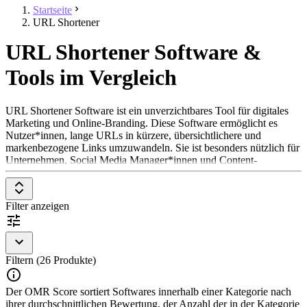
Startseite
URL Shortener
URL Shortener Software &
Tools im Vergleich
URL Shortener Software ist ein unverzichtbares Tool für digitales
Marketing und Online-Branding. Diese Software ermöglicht es
Nutzer*innen, lange URLs in kürzere, übersichtlichere und
markenbezogene Links umzuwandeln. Sie ist besonders nützlich für
Unternehmen, Social Media Manager*innen und Content-
Ersteller*innen, die Wert auf Trackability und Ästhetik in ihren
Online-Präsenzen legen. URL Shortener werden eingesetzt, um die
Lesbarkeit von Links zu verbessern, die Klickrate zu erhöhen und
Filter anzeigen
detaillierte Daten über Link-Interaktionen zu erhalten.
Um in der Kategorie URL Shortener Software aufgenommen zu
werden, sollte eine Lösung folgende Features und Eigenschaften
aufweisen:
Filtern (26 Produkte)
Link-Verkürzung
: Ermöglicht die Umwandlung langer
Der OMR Score sortiert Softwares innerhalb einer Kategorie nach
URLs in kurze, prägnante Links.
ihrer durchschnittlichen Bewertung, der Anzahl der in der Kategorie
Tracking und Analyse
: Bereitstellung von Daten über Link-