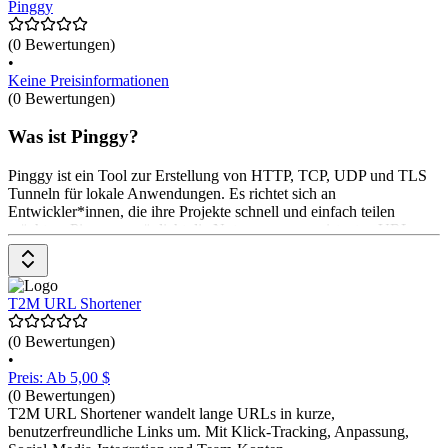
Pinggy
(0 Bewertungen)
•
Keine Preisinformationen
(0 Bewertungen)
Was ist Pinggy?
Pinggy ist ein Tool zur Erstellung von HTTP, TCP, UDP und TLS
Tunneln für lokale Anwendungen. Es richtet sich an
Entwickler*innen, die ihre Projekte schnell und einfach teilen
möchten. Pinggy ermöglicht die Nutzung von persistenten URLs,
Live-Debugging und Header-Manipulation. Die kostenlose Version
bietet grundlegende Funktionen, während das Pro-Modell für $ 10
pro Monat erweiterte Optionen bietet.
T2M URL Shortener
(0 Bewertungen)
•
Preis: Ab 5,00 $
(0 Bewertungen)
T2M URL Shortener wandelt lange URLs in kurze,
benutzerfreundliche Links um. Mit Klick-Tracking, Anpassung,