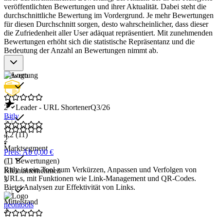
veröffentlichten Bewertungen und ihrer Aktualität. Dabei steht die
Klicks und Nutzerverhalten.
durchschnittliche Bewertung im Vordergrund. Je mehr Bewertungen
Branding-Optionen
: Personalisierung von Short-URLs mit
für diesen Durchschnitt sorgen, desto wahrscheinlicher, dass dieser
Markennamen oder spezifischen Schlüsselwörtern.
die Zufriedenheit aller User adäquat repräsentiert. Mit zunehmenden
Integration mit anderen Plattformen
: Vereinfachte
Bewertungen erhöht sich die statistische Repräsentanz und die
Nutzung durch Verbindung mit sozialen Netzwerken und
Bedeutung der Anzahl an Bewertungen nimmt ab.
Marketing-Tools.
Sicherheitsfunktionen
: Schutz vor Missbrauch und
unerwünschten Weiterleitungen.
Bewertung
2
Leader - URL Shortener
Q3/26
Bitly
4,2
(11)
2
•
Marktsegment
Preis: Ab 0,00 €
(11 Bewertungen)
Bitly ist ein Tool zum Verkürzen, Anpassen und Verfolgen von
Kleinunternehmen
URLs, mit Funktionen wie Link-Management und QR-Codes.
3
Bietet Analysen zur Effektivität von Links.
Mittelstand
neontools
3