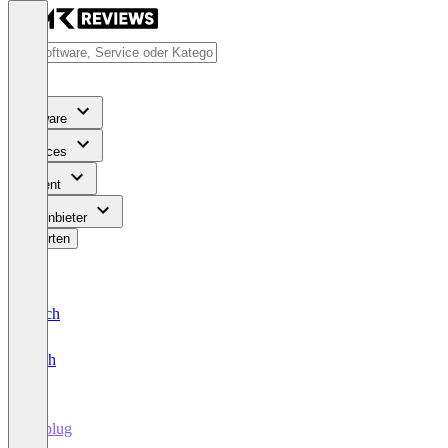
Software
Services
Content
Für Anbieter
Bewerten
Deutsch
English
Replug