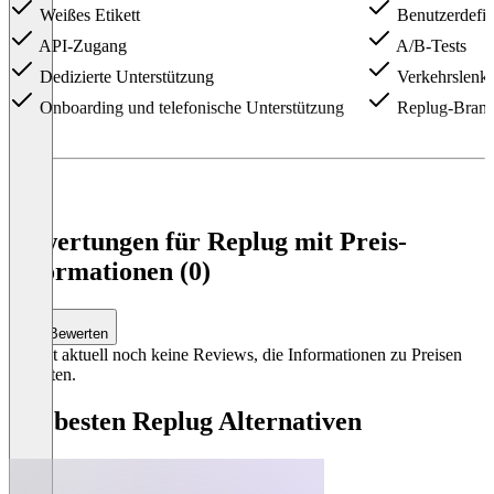
Weißes Etikett
Benutzerdefin
API-Zugang
A/B-Tests
Dedizierte Unterstützung
Verkehrslenku
Onboarding und telefonische Unterstützung
Replug-Brand
Item
1
of
3
Bewertungen für Replug mit Preis-
Informationen (0)
Bewerten
Es gibt aktuell noch keine Reviews, die Informationen zu Preisen
enthalten.
Die besten Replug Alternativen