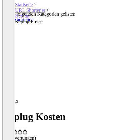
Startseite
URL Shortener
In den folgenden Kategorien gelistet:
Replug
URL Shortener
Replug Preise
Replug Kosten
(0 Bewertungen)