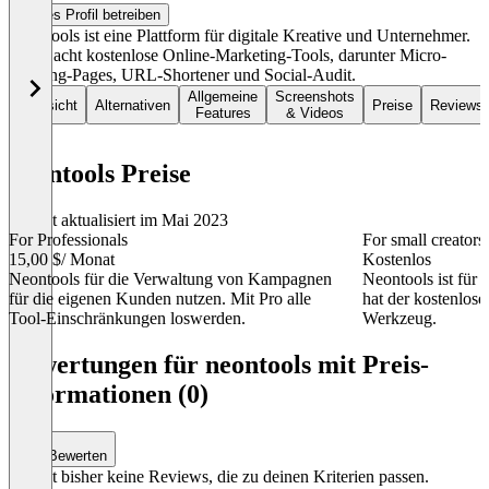
Dieses Profil betreiben
Neontools ist eine Plattform für digitale Kreative und Unternehmer.
Bietet acht kostenlose Online-Marketing-Tools, darunter Micro-
Landing-Pages, URL-Shortener und Social-Audit.
Allgemeine
Screenshots
Übersicht
Alternativen
Preise
Reviews
Features
& Videos
neontools Preise
Zuletzt aktualisiert im Mai 2023
For Professionals
For small creators
15,00 $
/ Monat
Kostenlos
Neontools für die Verwaltung von Kampagnen
Neontools ist für 
für die eigenen Kunden nutzen. Mit Pro alle
hat der kostenlose
Tool-Einschränkungen loswerden.
Werkzeug.
Item
1
Bewertungen für neontools mit Preis-
of
Informationen (0)
2
Bewerten
Es gibt bisher keine Reviews, die zu deinen Kriterien passen.