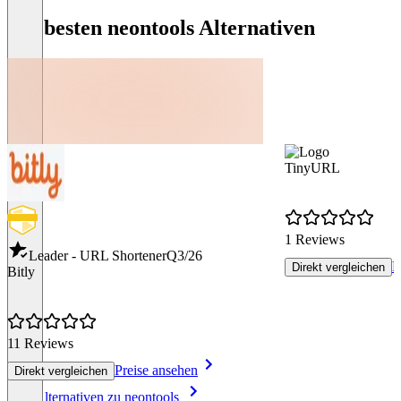
Die besten neontools Alternativen
TinyURL
1 Reviews
Leader - URL Shortener
Q3/26
P
Direkt vergleichen
Bitly
11 Reviews
Preise ansehen
Direkt vergleichen
Item
Alle Alternativen zu neontools