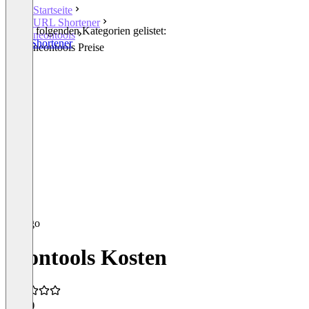
Startseite
URL Shortener
In den folgenden Kategorien gelistet:
neontools
URL Shortener
neontools Preise
neontools Kosten
4,9
(5)