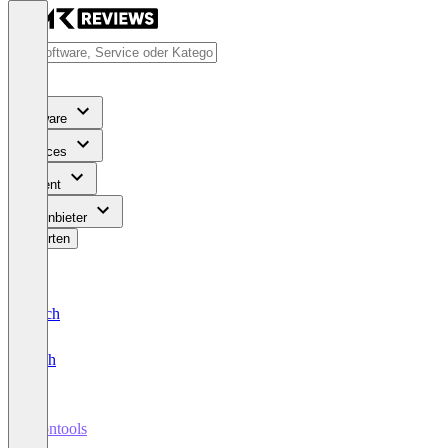
Software
Services
Content
Für Anbieter
Bewerten
Deutsch
English
neontools