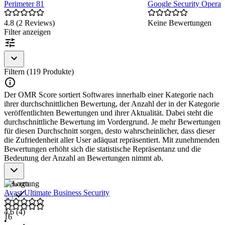
Perimeter 81
Google Security Operat
4.8 (2 Reviews)
Keine Bewertungen
Item
Filter anzeigen
1
of
2
Filtern (119 Produkte)
Der OMR Score sortiert Softwares innerhalb einer Kategorie nach
ihrer durchschnittlichen Bewertung, der Anzahl der in der Kategorie
veröffentlichten Bewertungen und ihrer Aktualität. Dabei steht die
durchschnittliche Bewertung im Vordergrund. Je mehr Bewertungen
für diesen Durchschnitt sorgen, desto wahrscheinlicher, dass dieser
die Zufriedenheit aller User adäquat repräsentiert. Mit zunehmenden
Bewertungen erhöht sich die statistische Repräsentanz und die
Bedeutung der Anzahl an Bewertungen nimmt ab.
Bewertung
Avast Ultimate Business Security
4,6
(4)
16
•