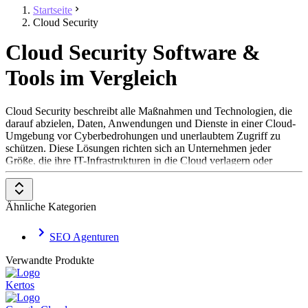
Startseite
Cloud Security
Cloud Security Software &
Tools im Vergleich
Cloud Security beschreibt alle Maßnahmen und Technologien, die
darauf abzielen, Daten, Anwendungen und Dienste in einer Cloud-
Umgebung vor Cyberbedrohungen und unerlaubtem Zugriff zu
schützen. Diese Lösungen richten sich an Unternehmen jeder
Größe, die ihre IT-Infrastrukturen in die Cloud verlagern oder
Cloud-Dienste nutzen möchten. Sie kommen vor allem in Branchen
zum Einsatz, die strenge Datenschutzrichtlinien einhalten müssen,
wie z.B. Gesundheitswesen, Finanzwesen und der öffentliche
Ähnliche Kategorien
Sektor. Cloud Security Lösungen umfassen sowohl technische
Maßnahmen wie Verschlüsselung und Firewalls als auch
organisatorische Maßnahmen wie Zugriffskontrollen und
SEO Agenturen
Sicherheitsrichtlinien.
Verwandte Produkte
Zu dieser Kategorie gehören zum Beispiel:
Kertos
Cloud Data Security
Extended Detection and Response (XDR) Platforms