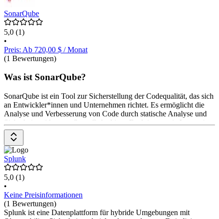
SonarQube
5,0
(1)
•
Preis: Ab 720,00 $ / Monat
(1 Bewertungen)
Was ist SonarQube?
SonarQube ist ein Tool zur Sicherstellung der Codequalität, das sich
an Entwickler*innen und Unternehmen richtet. Es ermöglicht die
Analyse und Verbesserung von Code durch statische Analyse und
Sicherheitsprüfungen. SonarQube bietet Funktionen wie Integration
in DevOps-Plattformen, Echtzeitanalyse, Sicherheitsregeln und
Unterstützung für zahlreiche Programmiersprachen. Das Pricing-
Modell umfasst eine kostenlose Community Edition sowie
kostenpflichtige Versionen für Unternehmen, die erweiterte
Splunk
Funktionen bieten.
5,0
(1)
•
Keine Preisinformationen
(1 Bewertungen)
Splunk ist eine Datenplattform für hybride Umgebungen mit