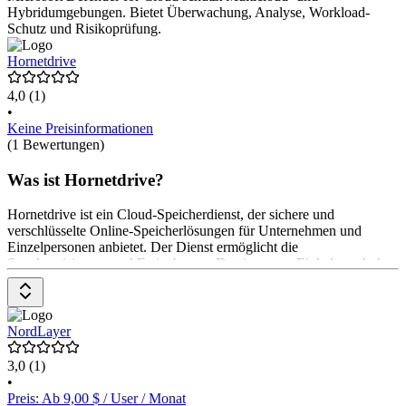
Hybridumgebungen. Bietet Überwachung, Analyse, Workload-
Schutz und Risikoprüfung.
Hornetdrive
4,0
(1)
•
Keine Preisinformationen
(1 Bewertungen)
Was ist Hornetdrive?
Hornetdrive ist ein Cloud-Speicherdienst, der sichere und
verschlüsselte Online-Speicherlösungen für Unternehmen und
Einzelpersonen anbietet. Der Dienst ermöglicht die
Synchronisierung und Freigabe von Dateien unter Einhaltung hoher
Sicherheitsstandards. Die Preise gibt es auf Anfrage beim Anbieter.
NordLayer
3,0
(1)
•
Preis: Ab 9,00 $ / User / Monat