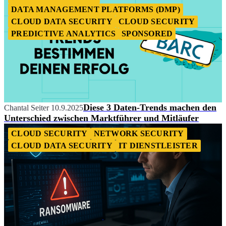
DATA MANAGEMENT PLATFORMS (DMP)
CLOUD DATA SECURITY
CLOUD SECURITY
PREDICTIVE ANALYTICS
SPONSORED
Diese 3 Daten-Trends machen den
Chantal Seiter
10.9.2025
Unterschied zwischen Marktführer und Mitläufer
CLOUD SECURITY
NETWORK SECURITY
CLOUD DATA SECURITY
IT DIENSTLEISTER