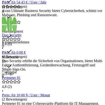
Preis: Ab 54,43 € / User / Jahr
(4 Bewertungen)
Avast Ultimate Business Security bietet Cybersicherheit, schützt vor
8
Malware, Phishing und Ransomware.
1
Marktsegment
Duo Security
Kleinunternehmen
4,4
(6)
9
•
Preis: Ab 0,00 €
(6 Bewertungen)
Mittelstand
Duo Security erhöht die Sicherheit von Organisationen, bietet Multi-
20
Faktor Authentifizierung, Geräteüberwachung, Fernzugriff und
Single-Sign-On.
Enterprise
8
Perimeter 81
4,8
(2)
•
Preis: Ab 10,00 $ / User / Monat
(2 Bewertungen)
Perimeter 81 ist eine Cybersecurity-Plattform für IT-Management.