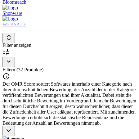
Bloomreach
Bestandsverwaltung, Point-of-Sale-Systemen (POS) und Customer-
Relationship-Management-Systemen (CRM).
Shopware
Um in der Kategorie E-Merchandising aufgenommen zu werden,
WEBSALE
sollte eine Lösung folgende Features und Eigenschaften aufweisen:
Strategische Produktplatzierung
Personalisierte Inhalte und Empfehlungen
Filter anzeigen
Datengetriebene Analysen
Integration mit E-Commerce- und CRM-Systemen
Optimierung des Einkaufsprozesses
Filtern (32 Produkte)
Der OMR Score sortiert Softwares innerhalb einer Kategorie nach
ihrer durchschnittlichen Bewertung, der Anzahl der in der Kategorie
veröffentlichten Bewertungen und ihrer Aktualität. Dabei steht die
durchschnittliche Bewertung im Vordergrund. Je mehr Bewertungen
für diesen Durchschnitt sorgen, desto wahrscheinlicher, dass dieser
die Zufriedenheit aller User adäquat repräsentiert. Mit zunehmenden
Bewertungen erhöht sich die statistische Repräsentanz und die
Bedeutung der Anzahl an Bewertungen nimmt ab.
Bewertung