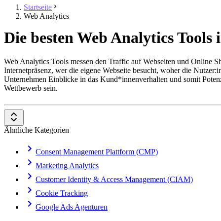
Startseite
Web Analytics
Die besten Web Analytics Tools 
Web Analytics Tools messen den Traffic auf Webseiten und Online Sho
Internetpräsenz, wer die eigene Webseite besucht, woher die Nutzer
Unternehmen Einblicke in das Kund*innenverhalten und somit Potenz
Wettbewerb sein.
Web Analytics Tools bestehen meist aus folgenden Funktionen: Messu
Besucher:innen kam), Segmentierung des Traffics nach Device, Demo
Um die eigene Webseite oder Onlineshop vollständig zu verstehen, z
Ähnliche Kategorien
Web Analytics Tools werden häufig in Verbindung mit
Content-Man
Conversion-Rate-Optimization-Softwares
sowie A/B-Testing-Softw
Consent Management Plattform (CMP)
Ihr wollt Euch im Bereich Web Analytics verbessern und von Expert
Marketing Analytics
das richtige für Euch.
Customer Identity & Access Management (CIAM)
Falls Ihr ein E-Learning Format bevorzugt, dann könnt Ihr Euch im
Cookie Tracking
müsst.
Google Ads Agenturen