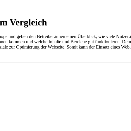
im Vergleich
ps und geben den Betreiber:innen einen Überblick, wie viele Nutzer:i
:innen kommen und welche Inhalte und Bereiche gut funktionieren. Dem
iale zur Optimierung der Webseite. Somit kann der Einsatz eines Web 
ng des Traffics (Besuche insgesamt, Sitzungen einzelner Besucher:inn
grafie, Geografie und Personengruppen, Echtzeitmessungen sowie die 
u analysieren und zu optimieren, sind Web Analytics Tools also nicht 
agement-Systemen
oder
Shopsystemen
eingesetzt, um das Nutzerverh
ares, um die User Experience zu optimieren.
:innen lernen? Dann ist der OMR
Professionals Guide to Digital Mark
 10-wöchigen
OMR Academy Digital Marketing Analytics E-Learni