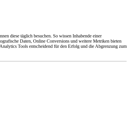
nnen diese täglich besuchen. So wissen Inhabende einer
ografische Daten, Online Conversions und weitere Metriken bieten
Analytics Tools entscheidend für den Erfolg und die Abgrenzung zum
en, Verhaltensanalysen sowie das Medium, über das der
Verfolgung spezieller
Conversions
wie bspw. einem Kaufabschluss.
mehr wegzudenken.
alten zu analysieren. Außerdem bieten sie häufig Integrationen zu
eting Analytics
mit über 100 Seiten geballtem Expertenwissen genau
ng Kurs
fortbilden und erfahrt alles, was Ihr zu Web Analytics wissen