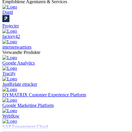
Empfohlene Agenturen & Services
Digitl
Projecter
factory42
internetwarriors
Verwandte Produkte
Google Analytics
Tracify
JustRelate etracker
DYMATRIX Customer Experience Platform
Google Marketing Platform
Webflow
SAP Engagement Cloud