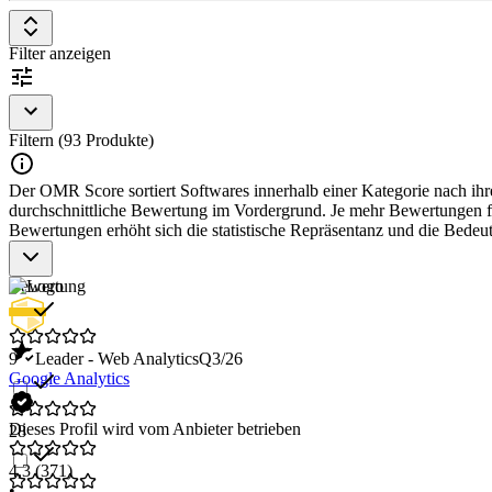
Filter anzeigen
Filtern (93 Produkte)
Der OMR Score sortiert Softwares innerhalb einer Kategorie nach ihre
durchschnittliche Bewertung im Vordergrund. Je mehr Bewertungen für
Bewertungen erhöht sich die statistische Repräsentanz und die Bede
Bewertung
9
Leader - Web Analytics
Q3/26
Google Analytics
Dieses Profil wird vom Anbieter betrieben
28
4,3
(371)
•