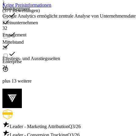
1
Keine Preisinformationen
Marktsegment
(371 Bewertungen)
Google Analytics ermöglicht zentrale Analyse von Unternehmensdate
Kleinunternehmen
32
Engagement
Mittelstand
28
Einstiegs- und Ausstiegsseiten
Enterprise
24
plus 13 weitere
Leader - Marketing Attribution
Q3/26
Leader - Conversion Tracking
Q3/26