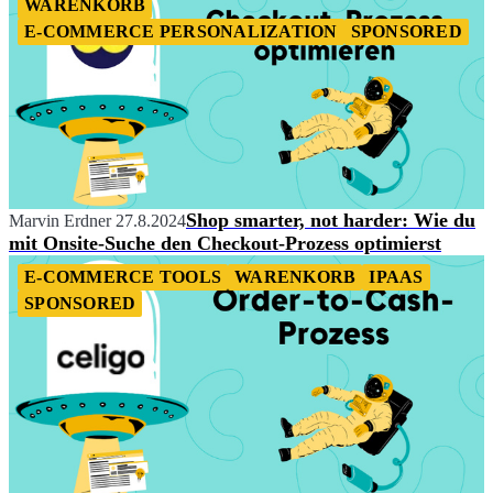
WARENKORB
E-COMMERCE PERSONALIZATION
SPONSORED
Shop smarter, not harder: Wie du
Marvin Erdner
27.8.2024
mit Onsite-Suche den Checkout-Prozess optimierst
E-COMMERCE TOOLS
WARENKORB
IPAAS
SPONSORED