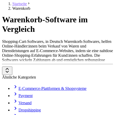
Startseite
Warenkorb
Warenkorb-Software im
Vergleich
Shopping-Cart-Softwares, in Deutsch Warenkorb-Softwares, helfen
Online-Händler:innen beim Verkauf von Waren und
Dienstleistungen auf E-Commerce-Websites, indem sie eine nahtlose
Online-Shopping-Erfahrungen für Kund:innen schaffen. Die
Softwares wickeln Zahlungen ab und ermöglichen reibungslose
Bezahlvorgänge mithilfe diverser Bezahlmethoden wie Kreditkarte,
Kauf auf Rechnung, Vorkasse, PayPal und vielen mehr. Außerdem
beinhalten sie Sicherheitsfunktionen und Datenverschlüsselung, um
Ähnliche Kategorien
Richtlinien zur Online-Bezahlung zu erfüllen. Viele Shopping-Cart-
Tools bieten Möglichkeiten zur Erstellung von E-Commerce-
Websites, zum Berechnen der Steuersätze und zur Organisation des
E-Commerce-Plattformen & Shopsysteme
Versands.
Payment
Warenkorb-Softwares sind entweder als eigenständige Software-
Versand
Lösungen erhältlich, die sich mit E-Commerce-Plattformen und
Dropshipping
Shopsystemen integrieren lassen oder Teil einer vollumfänglichen
E-Commerce-Plattform
. Shopping-Cart-Softwares, von Anbietern,