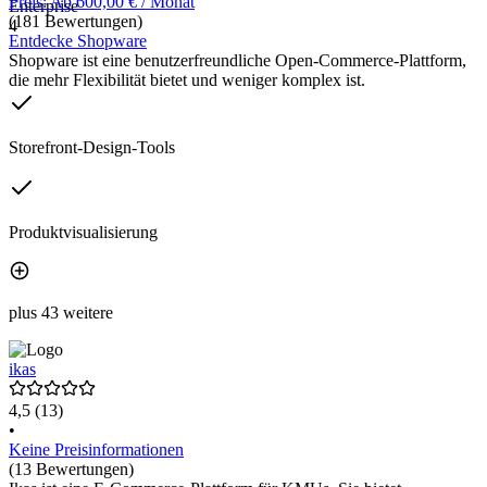
Preis: Ab 600,00 € / Monat
Enterprise
(181 Bewertungen)
4
Entdecke Shopware
Shopware ist eine benutzerfreundliche Open-Commerce-Plattform,
die mehr Flexibilität bietet und weniger komplex ist.
Storefront-Design-Tools
Produktvisualisierung
plus 43 weitere
ikas
4,5
(13)
•
Keine Preisinformationen
(13 Bewertungen)