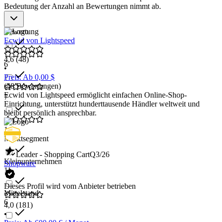
Bedeutung der Anzahl an Bewertungen nimmt ab.
Bewertung
Ecwid von Lightspeed
4,6
(48)
6
•
Preis: Ab 0,00 $
(48 Bewertungen)
Ecwid von Lightspeed ermöglicht einfachen Online-Shop-
7
Einrichtung, unterstützt hunderttausende Händler weltweit und
bleibt persönlich ansprechbar.
1
Marktsegment
Leader - Shopping Cart
Q3/26
Kleinunternehmen
Shopware
11
Dieses Profil wird vom Anbieter betrieben
Mittelstand
6
4,0
(181)
•