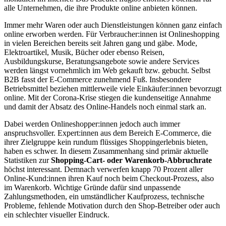
alle Unternehmen, die ihre Produkte online anbieten können.
Immer mehr Waren oder auch Dienstleistungen können ganz einfach
online erworben werden. Für Verbraucher:innen ist Onlineshopping
in vielen Bereichen bereits seit Jahren gang und gäbe. Mode,
Elektroartikel, Musik, Bücher oder ebenso Reisen,
Ausbildungskurse, Beratungsangebote sowie andere Services
werden längst vornehmlich im Web gekauft bzw. gebucht. Selbst
B2B fasst der E-Commerce zunehmend Fuß. Insbesondere
Betriebsmittel beziehen mittlerweile viele Einkäufer:innen bevorzugt
online. Mit der Corona-Krise stiegen die kundenseitige Annahme
und damit der Absatz des Online-Handels noch einmal stark an.
Dabei werden Onlineshopper:innen jedoch auch immer
anspruchsvoller. Expert:innen aus dem Bereich E-Commerce, die
ihrer Zielgruppe kein rundum flüssiges Shoppingerlebnis bieten,
haben es schwer. In diesem Zusammenhang sind primär aktuelle
Statistiken zur
Shopping-Cart- oder Warenkorb-Abbruchrate
höchst interessant. Demnach verwerfen knapp 70 Prozent aller
Online-Kund:innen ihren Kauf noch beim Checkout-Prozess, also
im Warenkorb. Wichtige Gründe dafür sind unpassende
Zahlungsmethoden, ein umständlicher Kaufprozess, technische
Probleme, fehlende Motivation durch den Shop-Betreiber oder auch
ein schlechter visueller Eindruck.