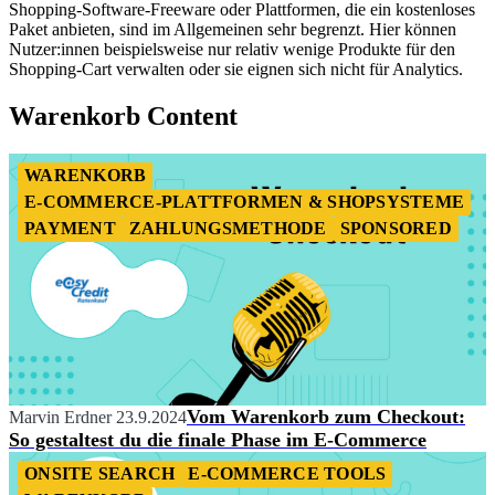
Shopping-Software-Freeware oder Plattformen, die ein kostenloses
Paket anbieten, sind im Allgemeinen sehr begrenzt. Hier können
Nutzer:innen beispielsweise nur relativ wenige Produkte für den
Shopping-Cart verwalten oder sie eignen sich nicht für Analytics.
Warenkorb Content
WARENKORB
E-COMMERCE-PLATTFORMEN & SHOPSYSTEME
PAYMENT
ZAHLUNGSMETHODE
SPONSORED
Vom Warenkorb zum Checkout:
Marvin Erdner
23.9.2024
So gestaltest du die finale Phase im E-Commerce
ONSITE SEARCH
E-COMMERCE TOOLS