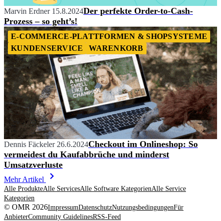
Der perfekte Order-to-Cash-
Marvin Erdner
15.8.2024
Prozess – so geht’s!
E-COMMERCE-PLATTFORMEN & SHOPSYSTEME
KUNDENSERVICE
WARENKORB
Checkout im Onlineshop: So
Dennis Fäckeler
26.6.2024
vermeidest du Kaufabbrüche und minderst
Umsatzverluste
Mehr Artikel
Alle Produkte
Alle Services
Alle Software Kategorien
Alle Service
Kategorien
© OMR 2026
Impressum
Datenschutz
Nutzungsbedingungen
Für
Anbieter
Community Guidelines
RSS-Feed