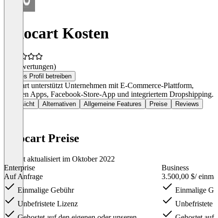
ixxocart Kosten
(0 Bewertungen)
Dieses Profil betreiben
Ixxocart unterstützt Unternehmen mit E-Commerce-Plattform,
mobilen Apps, Facebook-Store-App und integriertem Dropshipping.
Übersicht
Alternativen
Allgemeine Features
Preise
Reviews
ixxocart Preise
Zuletzt aktualisiert im Oktober 2022
Enterprise
Business
Auf Anfrage
3.500,00 $
/ einma
Einmalige Gebühr
Einmalige Ge
Unbefristete Lizenz
Unbefristete 
Gehostet auf den eigenen oder unseren
Gehostet auf 