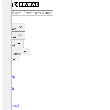
Software
Services
Content
Für Anbieter
Bewerten
Deutsch
English
ixxocart