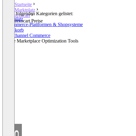
Startseite
Marktplatz
In den folgenden Kategorien gelistet:
ixxocart
Marktplatz
ixxocart Preise
E-Commerce-Plattformen & Shopsysteme
Warenkorb
Omnichannel Commerce
Online Marketplace Optimization Tools
+2