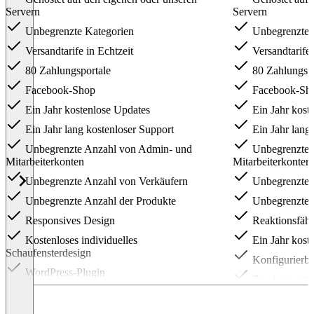
Servern
Servern
Unbegrenzte Kategorien
Unbegrenzte 
Versandtarife in Echtzeit
Versandtarife 
80 Zahlungsportale
80 Zahlungspo
Facebook-Shop
Facebook-Sh
Ein Jahr kostenlose Updates
Ein Jahr kost
Ein Jahr lang kostenloser Support
Ein Jahr lang 
Unbegrenzte Anzahl von Admin- und
Unbegrenzte 
Mitarbeiterkonten
Mitarbeiterkonten
Unbegrenzte Anzahl von Verkäufern
Unbegrenzte 
Unbegrenzte Anzahl der Produkte
Unbegrenzte A
Responsives Design
Reaktionsfähi
Kostenloses individuelles
Ein Jahr kost
Schaufensterdesign
Konfigurierba
WordPress-Plugin
Zwei separate
Ein Jahr kostenloser Support
Separater Mini
Konfigurierbare Verkäuferpläne